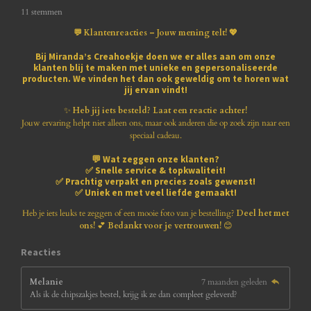
s
s
s
s
s
e
t
11 stemmen
m
i
t
t
t
t
t
m
💬 Klantenreacties – Jouw mening telt! 💖
n
e
e
e
e
e
e
g
n
Bij
Miranda’s Creahoekje
doen we er alles aan om onze
:
klanten blij te maken met
unieke en gepersonaliseerde
r
r
r
r
r
3
producten
. We vinden het dan ook geweldig om te horen wat
.
jij ervan vindt!
r
r
r
r
8
1
✨
Heb jij iets besteld? Laat een reactie achter!
e
e
e
e
8
Jouw ervaring helpt niet alleen ons, maar ook anderen die op zoek zijn naar een
1
speciaal cadeau.
n
n
n
n
8
💬
Wat zeggen onze klanten?
1
✅
Snelle service & topkwaliteit!
8
✅
Prachtig verpakt en precies zoals gewenst!
1
✅
Uniek en met veel liefde gemaakt!
8
1
Heb je iets leuks te zeggen of een mooie foto van je bestelling?
Deel het met
8
ons!
💕
Bedankt voor je vertrouwen!
😊
1
8
Reacties
s
t
Melanie
7 maanden geleden
e
Als ik de chipszakjes bestel, krijg ik ze dan compleet geleverd?
r
r