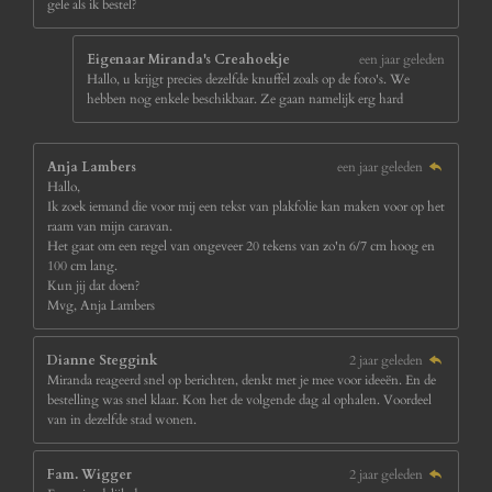
gele als ik bestel?
Eigenaar Miranda's Creahoekje
een jaar geleden
Hallo, u krijgt precies dezelfde knuffel zoals op de foto's. We
hebben nog enkele beschikbaar. Ze gaan namelijk erg hard
Anja Lambers
een jaar geleden
Hallo,
Ik zoek iemand die voor mij een tekst van plakfolie kan maken voor op het
raam van mijn caravan.
Het gaat om een regel van ongeveer 20 tekens van zo'n 6/7 cm hoog en
100 cm lang.
Kun jij dat doen?
Mvg, Anja Lambers
Dianne Steggink
2 jaar geleden
Miranda reageerd snel op berichten, denkt met je mee voor ideeën. En de
bestelling was snel klaar. Kon het de volgende dag al ophalen. Voordeel
van in dezelfde stad wonen.
Fam. Wigger
2 jaar geleden