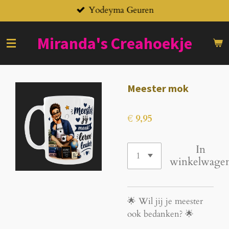
Yodeyma Geuren
Ga
direct
naar
Miranda's
Creahoekje
de
hoofdinhoud
Meester mok
€ 9,95
In
winkelwage
🌟 Wil jij je meester
ook bedanken? 🌟