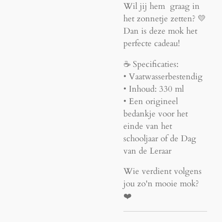
Wil jij hem graag in
het zonnetje zetten? 💛
Dan is deze mok het
perfecte cadeau!
☕ Specificaties:
• Vaatwasserbestendig
• Inhoud: 330 ml
• Een origineel
bedankje voor het
einde van het
schooljaar of de Dag
van de Leraar
Wie verdient volgens
jou zo'n mooie mok?
❤️