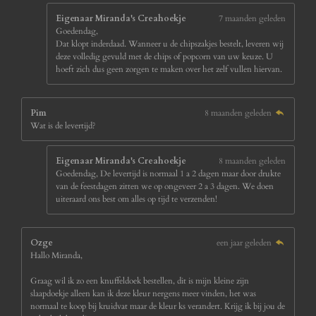
e
Eigenaar Miranda's Creahoekje
7 maanden geleden
n
Goedendag,
Dat klopt inderdaad. Wanneer u de chipszakjes bestelt, leveren wij
deze volledig gevuld met de chips of popcorn van uw keuze. U
hoeft zich dus geen zorgen te maken over het zelf vullen hiervan.
Pim
8 maanden geleden
Wat is de levertijd?
Eigenaar Miranda's Creahoekje
8 maanden geleden
Goedendag, De levertijd is normaal 1 a 2 dagen maar door drukte
van de feestdagen zitten we op ongeveer 2 a 3 dagen. We doen
uiteraard ons best om alles op tijd te verzenden!
Ozge
een jaar geleden
Hallo Miranda,
Graag wil ik zo een knuffeldoek bestellen, dit is mijn kleine zijn
slaapdoekje alleen kan ik deze kleur nergens meer vinden, het was
normaal te koop bij kruidvat maar de kleur ks verandert. Krijg ik bij jou de