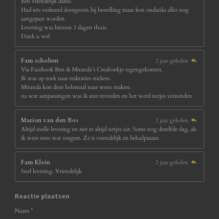
Een vriendelijk dame.
Had iets verkeerd doorgeven bij bestelling maar kon ondanks alles nog
aangepast worden.
Levering was binnen 3 dagen thuis.
Dank u wel
Fam scholten
2 jaar geleden
Via Facebook Ben ik Miranda’s Creahoekje tegengekomen.
Ik was op zoek naar traktaties stickers.
Miranda kon deze helemaal naar wens maken.
na wat aanpassingen was ik zeer tevreden en het werd netjes verzonden
Marion van den Bos
2 jaar geleden
Altijd snelle levering en ziet er altijd netjes uit. Soms nog dezelfde dag, als
ik weer eens wat vergeet. Ze is vriendelijk en behulpzaam
Fam Klein
2 jaar geleden
Snel levering. Vriendelijk
Reactie plaatsen
Naam *