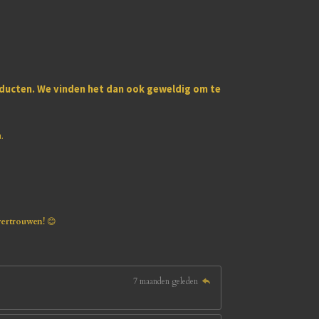
oducten
. We vinden het dan ook geweldig om te
u.
vertrouwen!
😊
7 maanden geleden