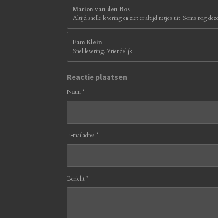
Marion van den Bos
Altijd snelle levering en ziet er altijd netjes uit. Soms nog d
Fam Klein
Snel levering. Vriendelijk
Reactie plaatsen
Naam *
E-mailadres *
Bericht *