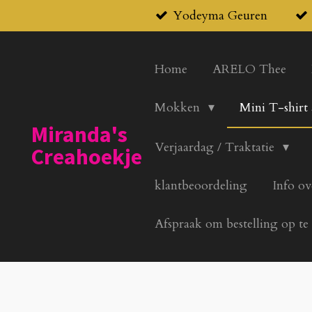
Yodeyma Geuren
Ga
direct
naar
Home
ARELO Thee
de
hoofdinhoud
Mokken
Mini T-shirt
Miranda's
Verjaardag / Traktatie
Creahoekje
klantbeoordeling
Info ov
Afspraak om bestelling op te