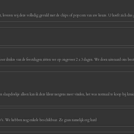
, leveren wij deze volledig gevuld met de chips of popcorn van uw keuze. U hoeft zich dus g
oor drukte van de feestdagen zitten we op ongeveer 2 a 3 dagen. We doen uiteraard ons best 
ijn slaapdoekje alleen kan ik deze kleur nergens meer vinden, het was normaal te koop bij kruidv
foto's. We hebben nog enkele beschikbaar. Ze gaan namelijk erg hard