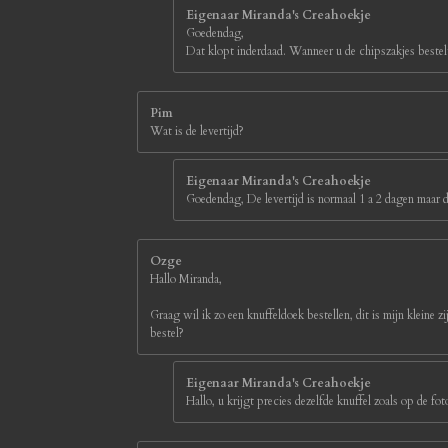
e
Eigenaar Miranda's Creahoekje
r
Goedendag,
r
Dat klopt inderdaad. Wanneer u de chipszakjes bestelt
e
n
Pim
Wat is de levertijd?
Eigenaar Miranda's Creahoekje
Goedendag, De levertijd is normaal 1 a 2 dagen maar d
Ozge
Hallo Miranda,
Graag wil ik zo een knuffeldoek bestellen, dit is mijn kleine z
bestel?
Eigenaar Miranda's Creahoekje
Hallo, u krijgt precies dezelfde knuffel zoals op de 