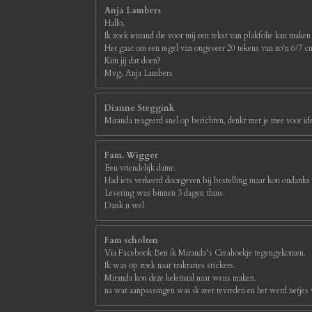
Anja Lambers
Hallo,
Ik zoek iemand die voor mij een tekst van plakfolie kan maken
Het gaat om een regel van ongeveer 20 tekens van zo'n 6/7 
Kun jij dat doen?
Mvg, Anja Lambers
Dianne Steggink
Miranda reageerd snel op berichten, denkt met je mee voor id
Fam. Wigger
Een vriendelijk dame.
Had iets verkeerd doorgeven bij bestelling maar kon ondanks
Levering was binnen 3 dagen thuis.
Dank u wel
Fam scholten
Via Facebook Ben ik Miranda’s Creahoekje tegengekomen.
Ik was op zoek naar traktaties stickers.
Miranda kon deze helemaal naar wens maken.
na wat aanpassingen was ik zeer tevreden en het werd netjes