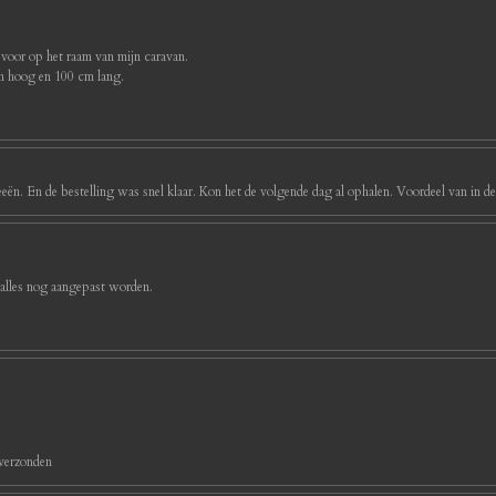
 voor op het raam van mijn caravan.
cm hoog en 100 cm lang.
eeën. En de bestelling was snel klaar. Kon het de volgende dag al ophalen. Voordeel van in d
 alles nog aangepast worden.
 verzonden