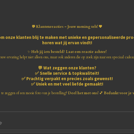
💬 Klantenreacties – Jouw mening telt! 💖
om onze klanten blij te maken met
unieke en gepersonaliseerde pr
horen wat jij ervan vindt!
✨
Heb jij iets besteld? Laat een reactie achter!
ouw ervaring helpt niet alleen ons, maar ook anderen die op zoek zijn naar een speciaal cadea
💬
Wat zeggen onze klanten?
✅
Snelle service & topkwaliteit!
✅
Prachtig verpakt en precies zoals gewenst!
✅
Uniek en met veel liefde gemaakt!
s te zeggen of een mooie foto van je bestelling?
Deel het met ons!
💕
Bedankt voor je 
d?