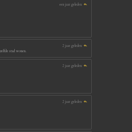
een jaar geleden
2 jaar geleden
ezelfde stad wonen.
2 jaar geleden
2 jaar geleden