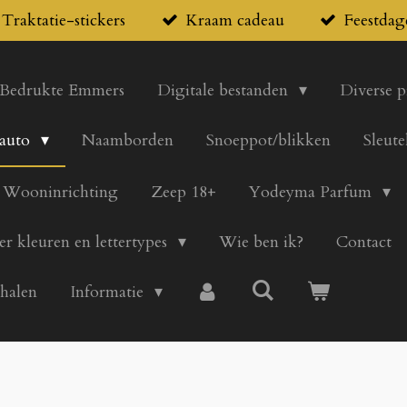
Traktatie-stickers
Kraam cadeau
Feestdag
Bedrukte Emmers
Digitale bestanden
Diverse 
 auto
Naamborden
Snoeppot/blikken
Sleute
Wooninrichting
Zeep 18+
Yodeyma Parfum
er kleuren en lettertypes
Wie ben ik?
Contact
 halen
Informatie