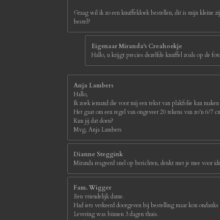
Graag wil ik zo een knuffeldoek bestellen, dit is mijn kleine z
bestel?
Eigenaar Miranda's Creahoekje
Hallo, u krijgt precies dezelfde knuffel zoals op de 
Anja Lambers
Hallo,
Ik zoek iemand die voor mij een tekst van plakfolie kan maken
Het gaat om een regel van ongeveer 20 tekens van zo'n 6/7 
Kun jij dat doen?
Mvg, Anja Lambers
Dianne Steggink
Miranda reageerd snel op berichten, denkt met je mee voor id
Fam. Wigger
Een vriendelijk dame.
Had iets verkeerd doorgeven bij bestelling maar kon ondanks
Levering was binnen 3 dagen thuis.