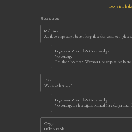
8
1
Heb je iets leuk
8
1
Reacties
8
1
Melanie
8
Als ik de chipszakjes bestel, krijg ik ze dan compleet gelever
s
t
e
Eigenaar Miranda's Creahoekje
r
Goedendag,
r
Dat klopt inderdaad. Wanneer u de chipszakjes bestelt
e
n
Pim
Wat is de levertijd?
Eigenaar Miranda's Creahoekje
Goedendag, De levertijd is normaal 1 a 2 dagen maar d
Ozge
Hallo Miranda,