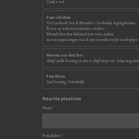
Dank u wel
Fam scholten
Via Facebook Ben ik Miranda’s Creahoekje tegengekomen.
Ik was op zoek naar traktaties stickers.
Miranda kon deze helemaal naar wens maken.
na wat aanpassingen was ik zeer tevreden en het werd netjes
Marion van den Bos
Altijd snelle levering en ziet er altijd netjes uit. Soms nog d
Fam Klein
Snel levering. Vriendelijk
Reactie plaatsen
Naam *
E-mailadres *