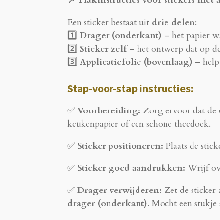
📌 Plakinstructies voor stickers met a
Een sticker bestaat uit
drie delen
:
1️⃣
Drager (onderkant)
– het papier wa
2️⃣
Sticker zelf
– het ontwerp dat op d
3️⃣
Applicatiefolie (bovenlaag)
– help
Stap-voor-stap instructies:
✅
Voorbereiding:
Zorg ervoor dat de
keukenpapier of een schone theedoek.
✅
Sticker positioneren:
Plaats de stic
✅
Sticker goed aandrukken:
Wrijf ov
✅
Drager verwijderen:
Zet de sticker
drager (onderkant)
. Mocht een stukje 