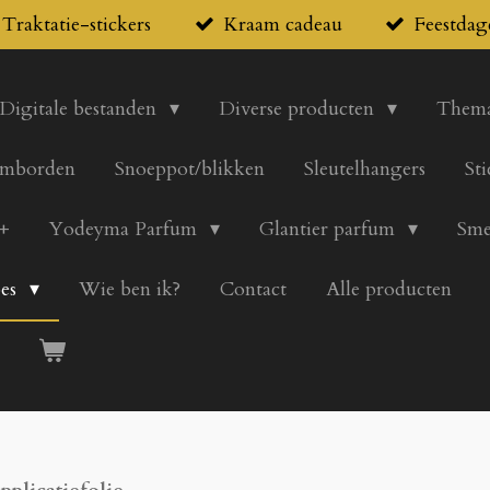
Traktatie-stickers
Kraam cadeau
Feestdag
Digitale bestanden
Diverse producten
Thema
mborden
Snoeppot/blikken
Sleutelhangers
St
+
Yodeyma Parfum
Glantier parfum
Sme
pes
Wie ben ik?
Contact
Alle producten