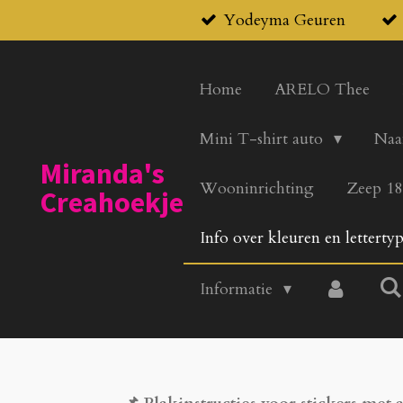
Yodeyma Geuren
Ga
direct
naar
Home
ARELO Thee
de
hoofdinhoud
Mini T-shirt auto
Naa
Miranda's
Wooninrichting
Zeep 18
Creahoekje
Info over kleuren en letterty
Informatie