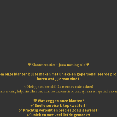
💬 Klantenreacties – Jouw mening telt! 💖
om onze klanten blij te maken met
unieke en gepersonaliseerde pr
horen wat jij ervan vindt!
✨
Heb jij iets besteld? Laat een reactie achter!
ouw ervaring helpt niet alleen ons, maar ook anderen die op zoek zijn naar een speciaal cadea
💬
Wat zeggen onze klanten?
✅
Snelle service & topkwaliteit!
✅
Prachtig verpakt en precies zoals gewenst!
✅
Uniek en met veel liefde gemaakt!