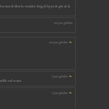
at maar de kleur ks verandert. Krijg ik bij jou de gele als ik
een jaar geleden
een jaar geleden
2 jaar geleden
ezelfde stad wonen.
2 jaar geleden