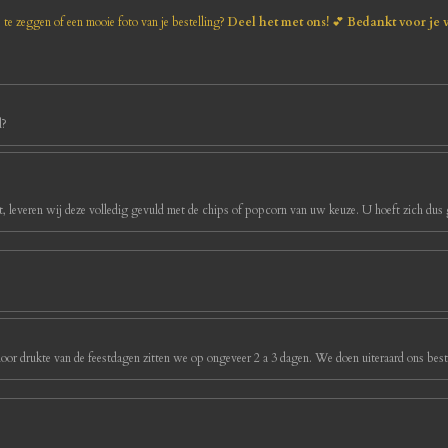
s te zeggen of een mooie foto van je bestelling?
Deel het met ons!
💕
Bedankt voor je 
d?
, leveren wij deze volledig gevuld met de chips of popcorn van uw keuze. U hoeft zich dus g
oor drukte van de feestdagen zitten we op ongeveer 2 a 3 dagen. We doen uiteraard ons best 