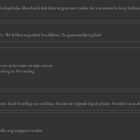
ijn slaapdoekje alleen kan ik deze kleur nergens meer vinden, het was normaal te koop bij kruidv
foto's. We hebben nog enkele beschikbaar. Ze gaan namelijk erg hard
 voor op het raam van mijn caravan.
cm hoog en 100 cm lang.
eeën. En de bestelling was snel klaar. Kon het de volgende dag al ophalen. Voordeel van in d
 alles nog aangepast worden.