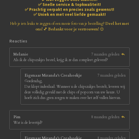
1
✅
Snelle service & topkwaliteit!
8
✅
Prachtig verpakt en precies zoals gewenst!
1
✅
Uniek en met veel liefde gemaakt!
8
1
Heb je iets leuks te zeggen of een mooie foto van je bestelling?
Deel het met
8
ons!
💕
Bedankt voor je vertrouwen!
😊
1
8
Reacties
s
t
Melanie
7 maanden geleden
e
Als ik de chipszakjes bestel, krijg ik ze dan compleet geleverd?
r
r
e
Eigenaar Miranda's Creahoekje
7 maanden geleden
n
Goedendag,
Dat klopt inderdaad. Wanneer u de chipszakjes bestelt, leveren wij
deze volledig gevuld met de chips of popcorn van uw keuze. U
hoeft zich dus geen zorgen te maken over het zelf vullen hiervan.
Pim
8 maanden geleden
Wat is de levertijd?
Eigenaar Miranda's Creahoekje
8 maanden geleden