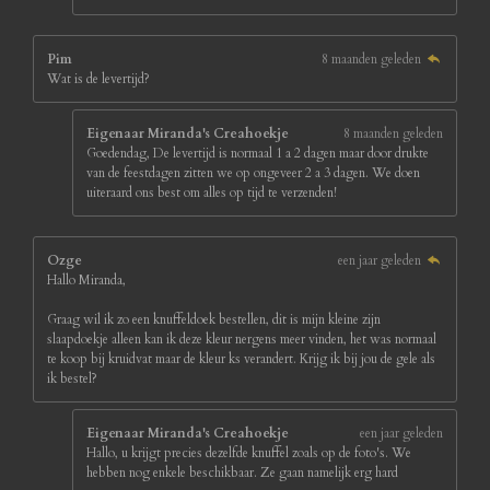
Pim
8 maanden geleden
Wat is de levertijd?
Eigenaar Miranda's Creahoekje
8 maanden geleden
Goedendag, De levertijd is normaal 1 a 2 dagen maar door drukte
van de feestdagen zitten we op ongeveer 2 a 3 dagen. We doen
uiteraard ons best om alles op tijd te verzenden!
Ozge
een jaar geleden
Hallo Miranda,
Graag wil ik zo een knuffeldoek bestellen, dit is mijn kleine zijn
slaapdoekje alleen kan ik deze kleur nergens meer vinden, het was normaal
te koop bij kruidvat maar de kleur ks verandert. Krijg ik bij jou de gele als
ik bestel?
Eigenaar Miranda's Creahoekje
een jaar geleden
Hallo, u krijgt precies dezelfde knuffel zoals op de foto's. We
hebben nog enkele beschikbaar. Ze gaan namelijk erg hard