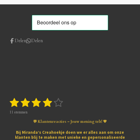
Delen
Delen
1
2
3
4
5
S
R
t
a
s
s
s
s
s
e
t
11 stemmen
m
i
t
t
t
t
t
m
💬 Klantenreacties – Jouw mening telt! 💖
n
e
e
e
e
e
e
g
n
Bij
Miranda’s Creahoekje
doen we er alles aan om onze
:
klanten blij te maken met
unieke en gepersonaliseerde
3