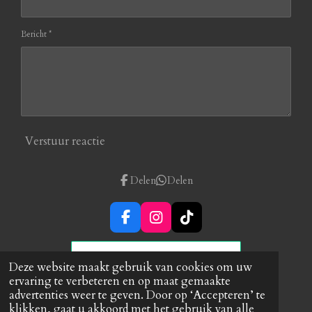
Bericht *
Verstuur reactie
Delen
Delen
F
I
T
a
n
i
c
s
k
e
t
T
Deze website maakt gebruik van cookies om uw
b
a
o
ervaring te verbeteren en op maat gemaakte
© 2021 Miranda's Creahoekje
Neem gerust contact op voor verdere
o
g
k
advertenties weer te geven. Door op ‘Accepteren’ te
vragen of informatie, dat kan per
email
o
r
klikken, gaat u akkoord met het gebruik van alle