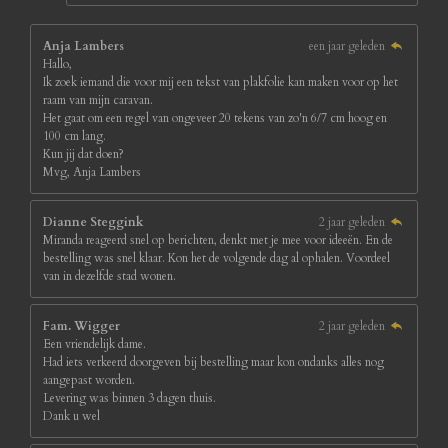
Anja Lambers
een jaar geleden
Hallo,
Ik zoek iemand die voor mij een tekst van plakfolie kan maken voor op het
raam van mijn caravan.
Het gaat om een regel van ongeveer 20 tekens van zo'n 6/7 cm hoog en
100 cm lang.
Kun jij dat doen?
Mvg, Anja Lambers
Dianne Steggink
2 jaar geleden
Miranda reageerd snel op berichten, denkt met je mee voor ideeën. En de
bestelling was snel klaar. Kon het de volgende dag al ophalen. Voordeel
van in dezelfde stad wonen.
Fam. Wigger
2 jaar geleden
Een vriendelijk dame.
Had iets verkeerd doorgeven bij bestelling maar kon ondanks alles nog
aangepast worden.
Levering was binnen 3 dagen thuis.
Dank u wel