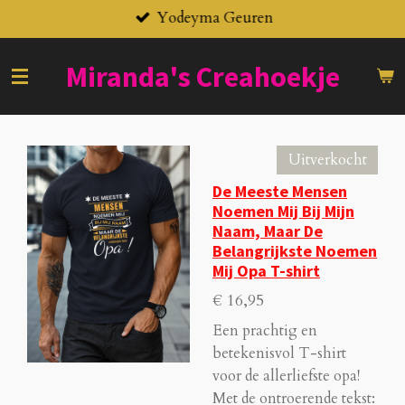
Yodeyma Geuren
Ga
direct
naar
Miranda's
Creahoekje
de
hoofdinhoud
Uitverkocht
De Meeste Mensen
Noemen Mij Bij Mijn
Naam, Maar De
Belangrijkste Noemen
Mij Opa T-shirt
€ 16,95
Een prachtig en
betekenisvol T-shirt
voor de allerliefste opa!
Met de ontroerende tekst: