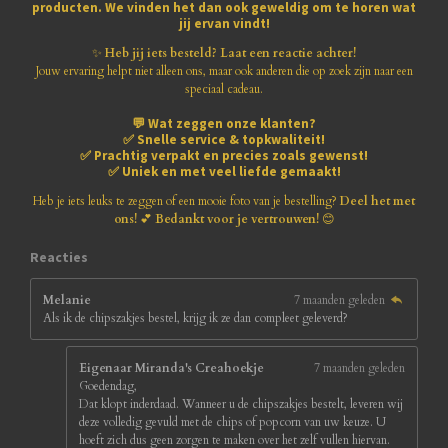
r
r
r
r
r
producten
. We vinden het dan ook geweldig om te horen wat
.
jij ervan vindt!
r
r
r
r
8
1
✨
Heb jij iets besteld? Laat een reactie achter!
e
e
e
e
8
Jouw ervaring helpt niet alleen ons, maar ook anderen die op zoek zijn naar een
1
speciaal cadeau.
n
n
n
n
8
💬
Wat zeggen onze klanten?
1
✅
Snelle service & topkwaliteit!
8
✅
Prachtig verpakt en precies zoals gewenst!
1
✅
Uniek en met veel liefde gemaakt!
8
1
Heb je iets leuks te zeggen of een mooie foto van je bestelling?
Deel het met
8
ons!
💕
Bedankt voor je vertrouwen!
😊
1
8
Reacties
s
t
Melanie
7 maanden geleden
e
Als ik de chipszakjes bestel, krijg ik ze dan compleet geleverd?
r
r
e
Eigenaar Miranda's Creahoekje
7 maanden geleden
n
Goedendag,
Dat klopt inderdaad. Wanneer u de chipszakjes bestelt, leveren wij
deze volledig gevuld met de chips of popcorn van uw keuze. U
hoeft zich dus geen zorgen te maken over het zelf vullen hiervan.