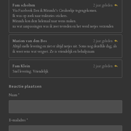
Fam scholten
2 jaar geleden
Via Facebook Ben ik Miranda’s Creahoekje tegengekomen.
Ik was op zoek naar traktaties stickers.
Miranda kon deze helemaal naar wens maken.
na wat aanpassingen was ik zeer tevreden en het werd netjes verzonden
Marion van den Bos
2 jaar geleden
Altijd snelle levering en ziet er altijd netjes uit. Soms nog dezelfde dag, als
ik weer eens wat vergeet. Ze is vriendelijk en behulpzaam
Fam Klein
2 jaar geleden
Snel levering. Vriendelijk
Reactie plaatsen
Naam *
E-mailadres *