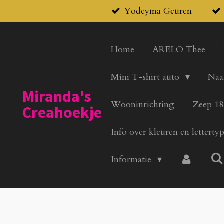
Yodeyma Geuren
Ga
direct
naar
Home
ARELO Thee
de
hoofdinhoud
Mini T-shirt auto
Naa
Miranda's
Wooninrichting
Zeep 18
Creahoekje
Info over kleuren en letterty
Informatie