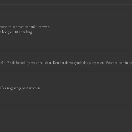
 voor op het raam van mijn caravan.
cm hoog en 100 cm lang.
eeën. En de bestelling was snel klaar. Kon het de volgende dag al ophalen. Voordeel van in d
 alles nog aangepast worden.