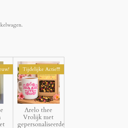
inkelwagen.
euw!
Tijdelijke Actie!!!!
ie
Arelo thee
n
Vrolijk met
et
gepersonaliseerde