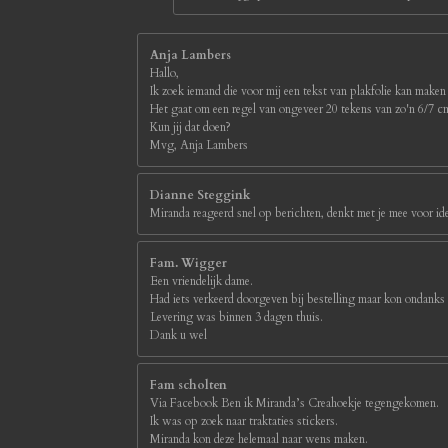
Anja Lambers
Hallo,
Ik zoek iemand die voor mij een tekst van plakfolie kan maken
Het gaat om een regel van ongeveer 20 tekens van zo'n 6/7 
Kun jij dat doen?
Mvg, Anja Lambers
Dianne Steggink
Miranda reageerd snel op berichten, denkt met je mee voor id
Fam. Wigger
Een vriendelijk dame.
Had iets verkeerd doorgeven bij bestelling maar kon ondanks
Levering was binnen 3 dagen thuis.
Dank u wel
Fam scholten
Via Facebook Ben ik Miranda’s Creahoekje tegengekomen.
Ik was op zoek naar traktaties stickers.
Miranda kon deze helemaal naar wens maken.