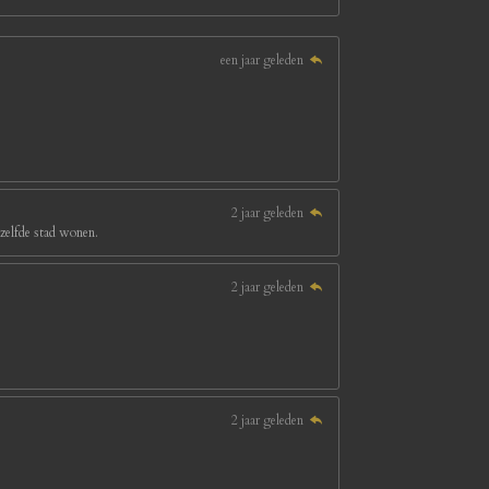
een jaar geleden
2 jaar geleden
ezelfde stad wonen.
2 jaar geleden
2 jaar geleden