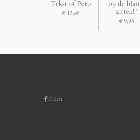
Tekst of Foto
op de blar
zitten!"
€ 13,49
€ 9,95
Delen