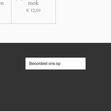
en
mok
€ 12,00