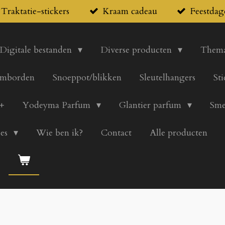
Traktatie-stickers
Kraam cadeau
Feestdag
Digitale bestanden
Diverse producten
Thema
mborden
Snoeppot/blikken
Sleutelhangers
St
+
Yodeyma Parfum
Glantier parfum
Sme
pes
Wie ben ik?
Contact
Alle producten