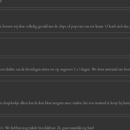
d?
, leveren wij deze volledig gevuld met de chips of popcorn van uw keuze. U hoeft zich dus g
oor drukte van de feestdagen zitten we op ongeveer 2 a 3 dagen. We doen uiteraard ons best 
ijn slaapdoekje alleen kan ik deze kleur nergens meer vinden, het was normaal te koop bij kruidv
foto's. We hebben nog enkele beschikbaar. Ze gaan namelijk erg hard