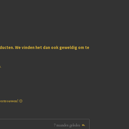
oducten
. We vinden het dan ook geweldig om te
u.
vertrouwen!
😊
7 maanden geleden