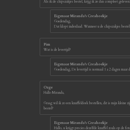
Als ik de chipszakjes bestel, krijg ik ze dan compleet gelever
s
t
e
Eigenaar Miranda's Creahoekje
r
Goedendag,
r
Dat klopt inderdaad. Wanneer u de chipszakjes bestelt
e
n
Pim
Wat is de levertijd?
Eigenaar Miranda's Creahoekje
Goedendag, De levertijd is normaal 1 a 2 dagen maar d
Ozge
Hallo Miranda,
Graag wil ik zo een knuffeldoek bestellen, dit is mijn kleine z
bestel?
Eigenaar Miranda's Creahoekje
Hallo, u krijgt precies dezelfde knuffel zoals op de 