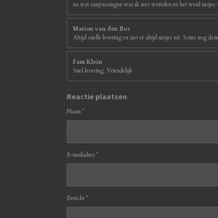
na wat aanpassingen was ik zeer tevreden en het werd netjes
Marion van den Bos
Altijd snelle levering en ziet er altijd netjes uit. Soms nog d
Fam Klein
Snel levering. Vriendelijk
Reactie plaatsen
Naam *
E-mailadres *
Bericht *