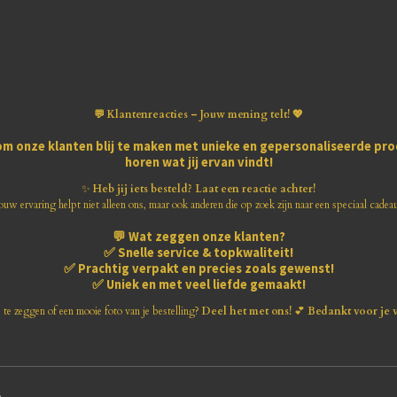
💬 Klantenreacties – Jouw mening telt! 💖
om onze klanten blij te maken met
unieke en gepersonaliseerde pr
horen wat jij ervan vindt!
✨
Heb jij iets besteld? Laat een reactie achter!
ouw ervaring helpt niet alleen ons, maar ook anderen die op zoek zijn naar een speciaal cadea
💬
Wat zeggen onze klanten?
✅
Snelle service & topkwaliteit!
✅
Prachtig verpakt en precies zoals gewenst!
✅
Uniek en met veel liefde gemaakt!
s te zeggen of een mooie foto van je bestelling?
Deel het met ons!
💕
Bedankt voor je 