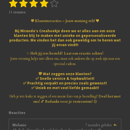
1
2
3
4
5
S
R
t
a
s
s
s
s
s
e
t
11 stemmen
m
i
t
t
t
t
t
m
💬 Klantenreacties – Jouw mening telt! 💖
n
e
e
e
e
e
e
g
n
Bij
Miranda’s Creahoekje
doen we er alles aan om onze
:
klanten blij te maken met
unieke en gepersonaliseerde
r
r
r
r
r
3
producten
. We vinden het dan ook geweldig om te horen wat
.
jij ervan vindt!
r
r
r
r
8
1
✨
Heb jij iets besteld? Laat een reactie achter!
e
e
e
e
8
Jouw ervaring helpt niet alleen ons, maar ook anderen die op zoek zijn naar een
1
speciaal cadeau.
n
n
n
n
8
💬
Wat zeggen onze klanten?
1
✅
Snelle service & topkwaliteit!
8
✅
Prachtig verpakt en precies zoals gewenst!
1
✅
Uniek en met veel liefde gemaakt!
8
1
Heb je iets leuks te zeggen of een mooie foto van je bestelling?
Deel het met
8
ons!
💕
Bedankt voor je vertrouwen!
😊
1
8
Reacties
s
t
Melanie
7 maanden geleden
e