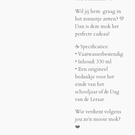
Wil jij hem graag in
het zonnetje zetten? 💛
Dan is deze mok het
perfecte cadeau!
☕ Specificaties:
• Vaatwasserbestendig
• Inhoud: 330 ml
• Een origineel
bedankje voor het
einde van het
schooljaar of de Dag
van de Leraar
Wie verdient volgens
jou zo'n mooie mok?
❤️