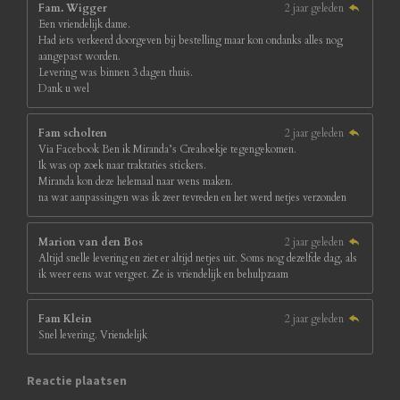
Fam. Wigger
2 jaar geleden
Een vriendelijk dame.
Had iets verkeerd doorgeven bij bestelling maar kon ondanks alles nog
aangepast worden.
Levering was binnen 3 dagen thuis.
Dank u wel
Fam scholten
2 jaar geleden
Via Facebook Ben ik Miranda’s Creahoekje tegengekomen.
Ik was op zoek naar traktaties stickers.
Miranda kon deze helemaal naar wens maken.
na wat aanpassingen was ik zeer tevreden en het werd netjes verzonden
Marion van den Bos
2 jaar geleden
Altijd snelle levering en ziet er altijd netjes uit. Soms nog dezelfde dag, als
ik weer eens wat vergeet. Ze is vriendelijk en behulpzaam
Fam Klein
2 jaar geleden
Snel levering. Vriendelijk
Reactie plaatsen