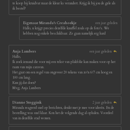
te koop bij kruidvat maar de kleur ks verandert. Krijg ik bij jou de gele als
ik bestel?
Eigenaar Miranda's Creahoekje
een jaar geleden
Hallo, u krijgt precies dezelfde knuffel zoals op de foto's. We
hebben nog enkele beschikbaar. Ze gaan namelijk erg hard
Anja Lambers
een jaar geleden
Hallo,
Ik zoek iemand die voor mij een tekst van plakfolie kan maken voor op het
raam van mijn caravan.
Het gaat om een regel van ongeveer 20 tekens van zo'n 6/7 cm hoog en
100 cm lang.
Kun jij dat doen?
Mvg, Anja Lambers
Dianne Steggink
2 jaar geleden
Miranda reageerd snel op berichten, denkt met je mee voor ideeën. En de
bestelling was snel klaar. Kon het de volgende dag al ophalen. Voordeel
van in dezelfde stad wonen.