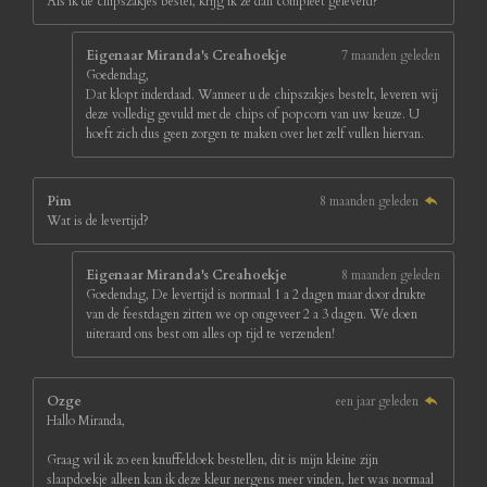
Als ik de chipszakjes bestel, krijg ik ze dan compleet geleverd?
r
r
e
Eigenaar Miranda's Creahoekje
7 maanden geleden
n
Goedendag,
Dat klopt inderdaad. Wanneer u de chipszakjes bestelt, leveren wij
deze volledig gevuld met de chips of popcorn van uw keuze. U
hoeft zich dus geen zorgen te maken over het zelf vullen hiervan.
Pim
8 maanden geleden
Wat is de levertijd?
Eigenaar Miranda's Creahoekje
8 maanden geleden
Goedendag, De levertijd is normaal 1 a 2 dagen maar door drukte
van de feestdagen zitten we op ongeveer 2 a 3 dagen. We doen
uiteraard ons best om alles op tijd te verzenden!
Ozge
een jaar geleden
Hallo Miranda,
Graag wil ik zo een knuffeldoek bestellen, dit is mijn kleine zijn
slaapdoekje alleen kan ik deze kleur nergens meer vinden, het was normaal