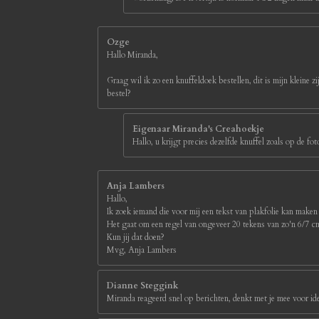
Ozge
Hallo Miranda,
Graag wil ik zo een knuffeldoek bestellen, dit is mijn kleine z
bestel?
Eigenaar Miranda's Creahoekje
Hallo, u krijgt precies dezelfde knuffel zoals op de 
Anja Lambers
Hallo,
Ik zoek iemand die voor mij een tekst van plakfolie kan maken
Het gaat om een regel van ongeveer 20 tekens van zo'n 6/7 
Kun jij dat doen?
Mvg, Anja Lambers
Dianne Steggink
Miranda reageerd snel op berichten, denkt met je mee voor id