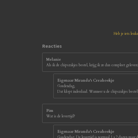
e
e
e
e
8
1
n
n
n
n
8
1
8
1
Heb je iets leuk
8
1
Reacties
8
1
Melanie
8
Als ik de chipszakjes bestel, krijg ik ze dan compleet gelever
s
t
e
Eigenaar Miranda's Creahoekje
r
Goedendag,
r
Dat klopt inderdaad. Wanneer u de chipszakjes bestelt
e
n
Pim
Wat is de levertijd?
Eigenaar Miranda's Creahoekje
Goedendag, De levertijd is normaal 1 a 2 dagen maar d