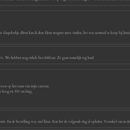
ijn slaapdoekje alleen kan ik deze kleur nergens meer vinden, het was normaal te koop bij kruidv
foto's. We hebben nog enkele beschikbaar. Ze gaan namelijk erg hard
 voor op het raam van mijn caravan.
cm hoog en 100 cm lang.
eeën. En de bestelling was snel klaar. Kon het de volgende dag al ophalen. Voordeel van in d