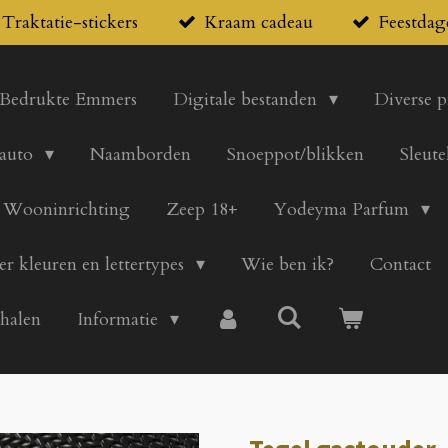
Traktatie-stickers
Kraam cadeau
Feestdag
Bedrukte Emmers
Digitale bestanden
Diverse 
 auto
Naamborden
Snoeppot/blikken
Sleute
Wooninrichting
Zeep 18+
Yodeyma Parfum
er kleuren en lettertypes
Wie ben ik?
Contact
 halen
Informatie