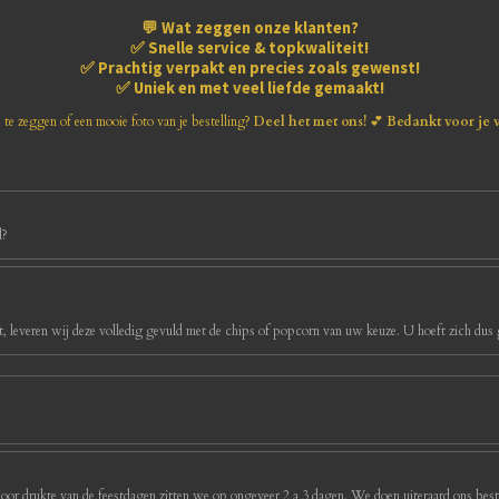
💬
Wat zeggen onze klanten?
✅
Snelle service & topkwaliteit!
✅
Prachtig verpakt en precies zoals gewenst!
✅
Uniek en met veel liefde gemaakt!
s te zeggen of een mooie foto van je bestelling?
Deel het met ons!
💕
Bedankt voor je 
d?
, leveren wij deze volledig gevuld met de chips of popcorn van uw keuze. U hoeft zich dus g
oor drukte van de feestdagen zitten we op ongeveer 2 a 3 dagen. We doen uiteraard ons best 