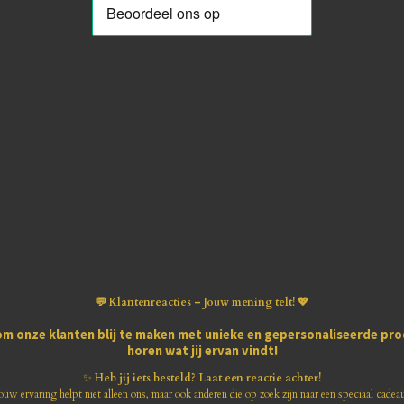
💬 Klantenreacties – Jouw mening telt! 💖
om onze klanten blij te maken met
unieke en gepersonaliseerde pr
horen wat jij ervan vindt!
✨
Heb jij iets besteld? Laat een reactie achter!
ouw ervaring helpt niet alleen ons, maar ook anderen die op zoek zijn naar een speciaal cadea