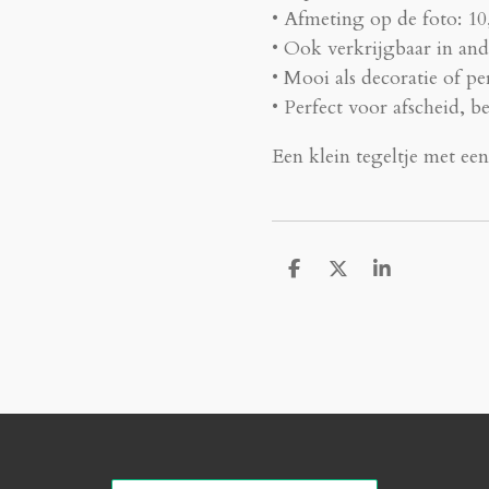
• Afmeting op de foto: 10
• Ook verkrijgbaar in an
• Mooi als decoratie of pe
• Perfect voor afscheid, b
Een klein tegeltje met ee
D
D
S
e
e
h
l
e
a
e
l
r
n
e