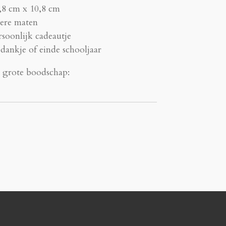
,8 cm x 10,8 cm
dere maten
rsoonlijk cadeautje
edankje of einde schooljaar
n grote boodschap: