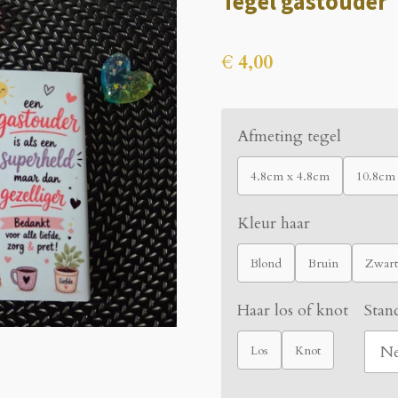
Tegel gastouder
€ 4,00
Afmeting tegel
4.8cm x 4.8cm
10.8cm
Kleur haar
Blond
Bruin
Zwart
Haar los of knot
Stan
Los
Knot