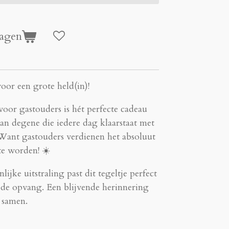
agen
oor een grote held(in)!
l voor gastouders is hét perfecte cadeau
n degene die iedere dag klaarstaat met
 Want gastouders verdienen het absoluut
te worden! ☀️
jke uitstraling past dit tegeltje perfect
n de opvang. Een blijvende herinnering
 samen.