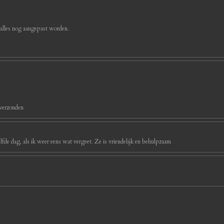
 alles nog aangepast worden.
 verzonden
ezelfde dag, als ik weer eens wat vergeet. Ze is vriendelijk en behulpzaam