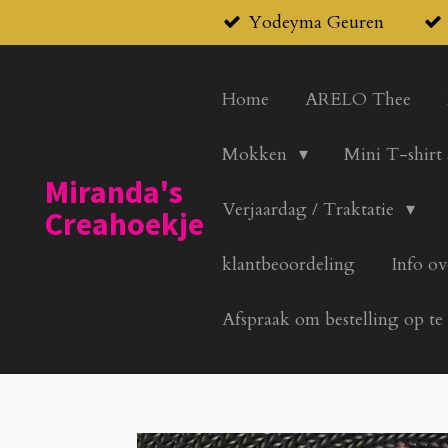
Yodeyma Geuren
Ga
direct
naar
Home
ARELO Thee
de
hoofdinhoud
Mokken
Mini T-shirt
Miranda's
Verjaardag / Traktatie
Creahoekje
klantbeoordeling
Info ov
Afspraak om bestelling op te