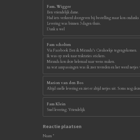
Fam. Wigger
Een vriendelijk dame.
Had iets verkeerd doorgeven bij bestelling maar kon ondanks
Levering was binnen 3 dagen thuis.
Dank u wel
Fam scholten
Via Facebook Ben ik Miranda’s Creahoekje tegengekomen.
Ik was op zoek naar traktaties stickers.
Miranda kon deze helemaal naar wens maken.
na wat aanpassingen was ik zeer tevreden en het werd netjes
Marion van den Bos
Altijd snelle levering en ziet er altijd netjes uit. Soms nog d
Fam Klein
Snel levering. Vriendelijk
Reactie plaatsen
Naam *