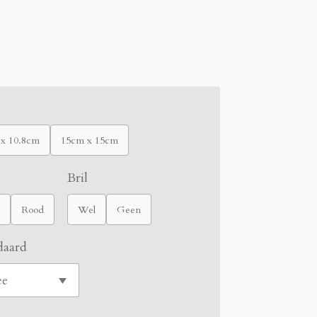
 x 10.8cm
15cm x 15cm
Bril
Rood
Wel
Geen
daard