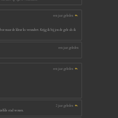
een jaar geleden
at maar de kleur ks verandert. Krijg ik bij jou de gele als ik
een jaar geleden
een jaar geleden
2 jaar geleden
ezelfde stad wonen.