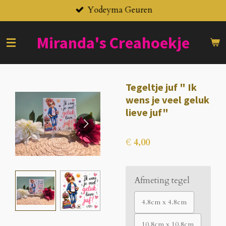
Yodeyma Geuren
Ga
direct
naar
Miranda's
Creahoekje
de
hoofdinhoud
Tegeltje juf " Ik
wens je veel geluk
lieve juf"
€ 4,00
Afmeting tegel
4.8cm x 4.8cm
10.8cm x 10.8cm