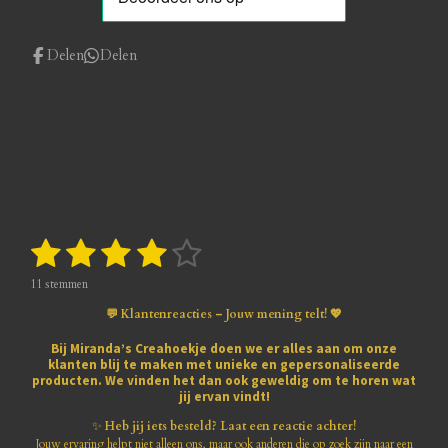
Delen
Delen
1
2
3
4
5
S
R
t
a
s
s
s
s
s
e
t
11 stemmen
m
i
t
t
t
t
t
m
💬 Klantenreacties – Jouw mening telt! 💖
n
e
e
e
e
e
e
g
n
Bij
Miranda’s Creahoekje
doen we er alles aan om onze
:
klanten blij te maken met
unieke en gepersonaliseerde
r
r
r
r
r
3
producten
. We vinden het dan ook geweldig om te horen wat
.
jij ervan vindt!
r
r
r
r
8
1
✨
Heb jij iets besteld? Laat een reactie achter!
e
e
e
e
8
Jouw ervaring helpt niet alleen ons, maar ook anderen die op zoek zijn naar een