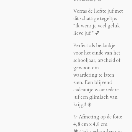
Verras de liefste juf met
dit schattige tegeltje:
“Ik wens je veel geluk
lieve juf!” 💕
Perfect als bedankje
voor het einde van het
schooljaar, afscheid of
gewoon om
waardering te laten
zien. Een blijvend
cadeautje waar iedere
juf een glimlach van
krijgt! ☀️
✨ Afmeting op de foto:
4,8 cm x 4,8 cm
💗 Ook verkrijgbaar in