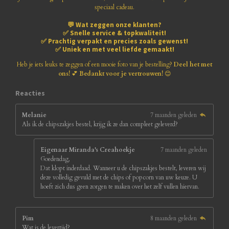
1
speciaal cadeau.
n
n
n
n
8
💬
Wat zeggen onze klanten?
1
✅
Snelle service & topkwaliteit!
8
✅
Prachtig verpakt en precies zoals gewenst!
1
✅
Uniek en met veel liefde gemaakt!
8
1
Heb je iets leuks te zeggen of een mooie foto van je bestelling?
Deel het met
8
ons!
💕
Bedankt voor je vertrouwen!
😊
1
8
Reacties
s
t
Melanie
7 maanden geleden
e
Als ik de chipszakjes bestel, krijg ik ze dan compleet geleverd?
r
r
e
Eigenaar Miranda's Creahoekje
7 maanden geleden
n
Goedendag,
Dat klopt inderdaad. Wanneer u de chipszakjes bestelt, leveren wij
deze volledig gevuld met de chips of popcorn van uw keuze. U
hoeft zich dus geen zorgen te maken over het zelf vullen hiervan.
Pim
8 maanden geleden
Wat is de levertijd?