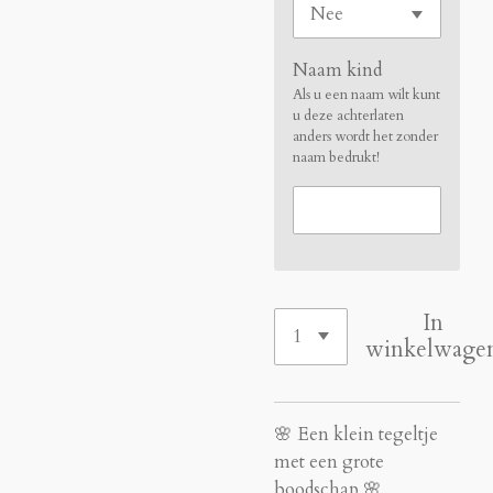
Naam kind
Als u een naam wilt kunt
u deze achterlaten
anders wordt het zonder
naam bedrukt!
In
winkelwage
🌸 Een klein tegeltje
met een grote
boodschap 🌸