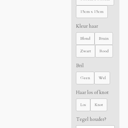
15cm x 15cm
Kleur haar
Blond
Bruin
Zwart
Rood
Bril
Geen
Wel
Haar los of knot
Los
Knot
Tegel houder?