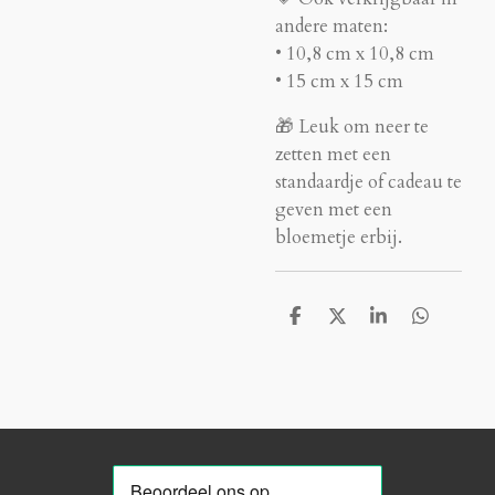
andere maten:
• 10,8 cm x 10,8 cm
• 15 cm x 15 cm
🎁 Leuk om neer te
zetten met een
standaardje of cadeau te
geven met een
bloemetje erbij.
D
D
S
D
e
e
h
e
l
e
a
l
e
l
r
e
n
e
n