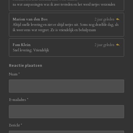
na wat aanpassingen was ik zeer tevreden en het werd netjes verzonden
Marion van den Bos
2 jaar geleden
Altijd snelle levering en ziet er altijd netjes uit. Soms nog dezelfde dag, als
ik weer eens wat vergeet. Ze is vriendelijk en behulpzaam
Fam Klein
2 jaar geleden
Snel levering. Vriendelijk
Reactie plaatsen
Naam *
E-mailadres *
Bericht *