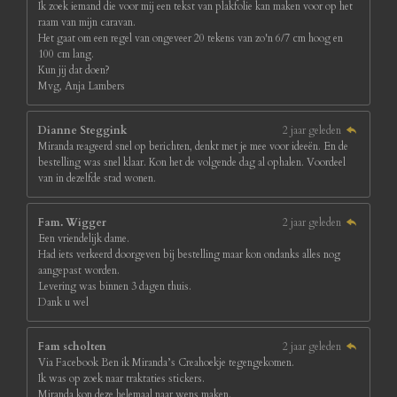
Ik zoek iemand die voor mij een tekst van plakfolie kan maken voor op het
raam van mijn caravan.
Het gaat om een regel van ongeveer 20 tekens van zo'n 6/7 cm hoog en
100 cm lang.
Kun jij dat doen?
Mvg, Anja Lambers
Dianne Steggink
2 jaar geleden
Miranda reageerd snel op berichten, denkt met je mee voor ideeën. En de
bestelling was snel klaar. Kon het de volgende dag al ophalen. Voordeel
van in dezelfde stad wonen.
Fam. Wigger
2 jaar geleden
Een vriendelijk dame.
Had iets verkeerd doorgeven bij bestelling maar kon ondanks alles nog
aangepast worden.
Levering was binnen 3 dagen thuis.
Dank u wel
Fam scholten
2 jaar geleden
Via Facebook Ben ik Miranda’s Creahoekje tegengekomen.
Ik was op zoek naar traktaties stickers.
Miranda kon deze helemaal naar wens maken.