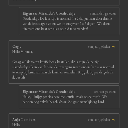
Eigenaar Miranda's Creahoekje
8 maanden geleden
Goedendag, De levertijd is normaal 1 a 2 dagen maar door drukte
van de feestdagen zitten we op ongeveer 2 a 3 dagen. We doen
uiteraard ons best om alles op tijd te verzenden!
Ozge
een jaar geleden
Hallo Miranda,
Graag wil ik zo een knuffeldoek bestellen, dit is mijn kleine zijn
slaapdoekje alleen kan ik deze kleur nergens meer vinden, het was normaal
te koop bij kruidvat maar de kleur ks verandert. Krijg ik bij jou de gele als
ik bestel?
Eigenaar Miranda's Creahoekje
een jaar geleden
Hallo, u krijgt precies dezelfde knuffel zoals op de foto's. We
hebben nog enkele beschikbaar. Ze gaan namelijk erg hard
Anja Lambers
een jaar geleden
Hallo,