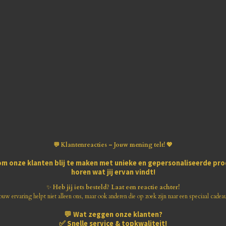
💬 Klantenreacties – Jouw mening telt! 💖
om onze klanten blij te maken met
unieke en gepersonaliseerde pr
horen wat jij ervan vindt!
✨
Heb jij iets besteld? Laat een reactie achter!
ouw ervaring helpt niet alleen ons, maar ook anderen die op zoek zijn naar een speciaal cadea
💬
Wat zeggen onze klanten?
✅
Snelle service & topkwaliteit!