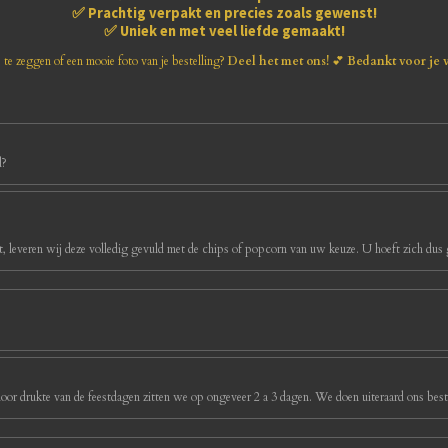
✅
Prachtig verpakt en precies zoals gewenst!
✅
Uniek en met veel liefde gemaakt!
s te zeggen of een mooie foto van je bestelling?
Deel het met ons!
💕
Bedankt voor je 
d?
, leveren wij deze volledig gevuld met de chips of popcorn van uw keuze. U hoeft zich dus g
oor drukte van de feestdagen zitten we op ongeveer 2 a 3 dagen. We doen uiteraard ons best 