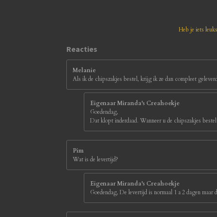
n
n
n
n
8
1
8
1
Heb je iets leuk
8
1
Reacties
8
1
Melanie
8
Als ik de chipszakjes bestel, krijg ik ze dan compleet gelever
s
t
e
Eigenaar Miranda's Creahoekje
r
Goedendag,
r
Dat klopt inderdaad. Wanneer u de chipszakjes bestelt
e
n
Pim
Wat is de levertijd?
Eigenaar Miranda's Creahoekje
Goedendag, De levertijd is normaal 1 a 2 dagen maar d