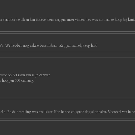
ijn slaapdoekje alleen kan ik deze kleur nergens meer vinden, het was normaal te koop bij kruidv
foto's. We hebben nog enkele beschikbaar. Ze gaan namelijk erg hard
 voor op het raam van mijn caravan.
cm hoog en 100 cm lang.
eeën. En de bestelling was snel klaar. Kon het de volgende dag al ophalen. Voordeel van in d