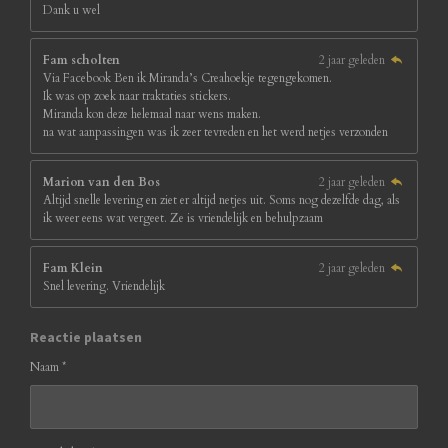
Dank u wel
Fam scholten
2 jaar geleden
Via Facebook Ben ik Miranda’s Creahoekje tegengekomen.
Ik was op zoek naar traktaties stickers.
Miranda kon deze helemaal naar wens maken.
na wat aanpassingen was ik zeer tevreden en het werd netjes verzonden
Marion van den Bos
2 jaar geleden
Altijd snelle levering en ziet er altijd netjes uit. Soms nog dezelfde dag, als
ik weer eens wat vergeet. Ze is vriendelijk en behulpzaam
Fam Klein
2 jaar geleden
Snel levering. Vriendelijk
Reactie plaatsen
Naam *