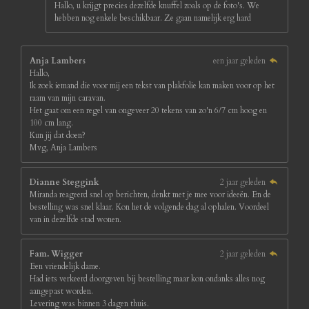
Hallo, u krijgt precies dezelfde knuffel zoals op de foto's. We
hebben nog enkele beschikbaar. Ze gaan namelijk erg hard
Anja Lambers
een jaar geleden
Hallo,
Ik zoek iemand die voor mij een tekst van plakfolie kan maken voor op het
raam van mijn caravan.
Het gaat om een regel van ongeveer 20 tekens van zo'n 6/7 cm hoog en
100 cm lang.
Kun jij dat doen?
Mvg, Anja Lambers
Dianne Steggink
2 jaar geleden
Miranda reageerd snel op berichten, denkt met je mee voor ideeën. En de
bestelling was snel klaar. Kon het de volgende dag al ophalen. Voordeel
van in dezelfde stad wonen.
Fam. Wigger
2 jaar geleden
Een vriendelijk dame.
Had iets verkeerd doorgeven bij bestelling maar kon ondanks alles nog
aangepast worden.
Levering was binnen 3 dagen thuis.