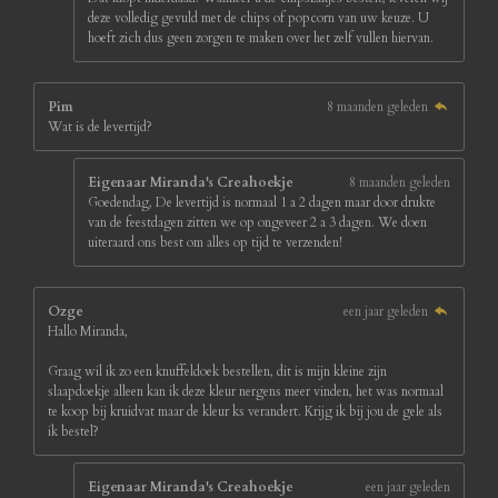
deze volledig gevuld met de chips of popcorn van uw keuze. U
hoeft zich dus geen zorgen te maken over het zelf vullen hiervan.
Pim
8 maanden geleden
Wat is de levertijd?
Eigenaar Miranda's Creahoekje
8 maanden geleden
Goedendag, De levertijd is normaal 1 a 2 dagen maar door drukte
van de feestdagen zitten we op ongeveer 2 a 3 dagen. We doen
uiteraard ons best om alles op tijd te verzenden!
Ozge
een jaar geleden
Hallo Miranda,
Graag wil ik zo een knuffeldoek bestellen, dit is mijn kleine zijn
slaapdoekje alleen kan ik deze kleur nergens meer vinden, het was normaal
te koop bij kruidvat maar de kleur ks verandert. Krijg ik bij jou de gele als
ik bestel?
Eigenaar Miranda's Creahoekje
een jaar geleden