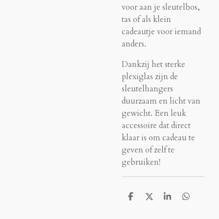
voor aan je sleutelbos,
tas of als klein
cadeautje voor iemand
anders.
Dankzij het sterke
plexiglas zijn de
sleutelhangers
duurzaam en licht van
gewicht. Een leuk
accessoire dat direct
klaar is om cadeau te
geven of zelf te
gebruiken!
D
D
S
D
e
e
h
e
l
e
a
l