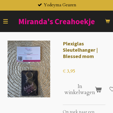
Yodeyma Geuren
Ga
direct
naar
Miranda's
Creahoekje
de
hoofdinhoud
Plexiglas
Sleutelhanger |
Blessed mom
€ 3,95
In
winkelwagen
Op zoek naar een