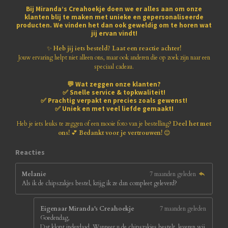
e
e
e
e
e
g
n
Bij
Miranda’s Creahoekje
doen we er alles aan om onze
:
klanten blij te maken met
unieke en gepersonaliseerde
r
r
r
r
r
3
producten
. We vinden het dan ook geweldig om te horen wat
.
jij ervan vindt!
r
r
r
r
8
1
✨
Heb jij iets besteld? Laat een reactie achter!
e
e
e
e
8
Jouw ervaring helpt niet alleen ons, maar ook anderen die op zoek zijn naar een
1
speciaal cadeau.
n
n
n
n
8
💬
Wat zeggen onze klanten?
1
✅
Snelle service & topkwaliteit!
8
✅
Prachtig verpakt en precies zoals gewenst!
1
✅
Uniek en met veel liefde gemaakt!
8
1
Heb je iets leuks te zeggen of een mooie foto van je bestelling?
Deel het met
8
ons!
💕
Bedankt voor je vertrouwen!
😊
1
8
Reacties
s
t
Melanie
7 maanden geleden
e
Als ik de chipszakjes bestel, krijg ik ze dan compleet geleverd?
r
r
e
Eigenaar Miranda's Creahoekje
7 maanden geleden
n
Goedendag,
Dat klopt inderdaad. Wanneer u de chipszakjes bestelt, leveren wij