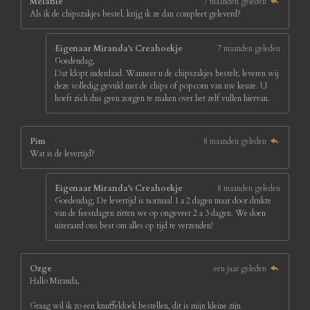
Melanie
7 maanden geleden
e
Als ik de chipszakjes bestel, krijg ik ze dan compleet geleverd?
r
r
e
Eigenaar Miranda's Creahoekje
7 maanden geleden
n
Goedendag,
Dat klopt inderdaad. Wanneer u de chipszakjes bestelt, leveren wij
deze volledig gevuld met de chips of popcorn van uw keuze. U
hoeft zich dus geen zorgen te maken over het zelf vullen hiervan.
Pim
8 maanden geleden
Wat is de levertijd?
Eigenaar Miranda's Creahoekje
8 maanden geleden
Goedendag, De levertijd is normaal 1 a 2 dagen maar door drukte
van de feestdagen zitten we op ongeveer 2 a 3 dagen. We doen
uiteraard ons best om alles op tijd te verzenden!
Ozge
een jaar geleden
Hallo Miranda,
Graag wil ik zo een knuffeldoek bestellen, dit is mijn kleine zijn