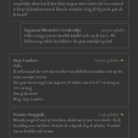
slaapdoekje alleen kan ik deze kleur nergens meer vinden, het was normaal
te koop bij kruidvat maar de kleur ks verandert. Krijg ik bij jou de gele als
ik bestel?
Eigenaar Miranda's Creahoekje
een jaar geleden
Hallo, u krijgt precies dezelfde knuffel zoals op de foto's. We
hebben nog enkele beschikbaar. Ze gaan namelijk erg hard
Anja Lambers
een jaar geleden
Hallo,
Ik zoek iemand die voor mij een tekst van plakfolie kan maken voor op het
raam van mijn caravan.
Het gaat om een regel van ongeveer 20 tekens van zo'n 6/7 cm hoog en
100 cm lang.
Kun jij dat doen?
Mvg, Anja Lambers
Dianne Steggink
2 jaar geleden
Miranda reageerd snel op berichten, denkt met je mee voor ideeën. En de
bestelling was snel klaar. Kon het de volgende dag al ophalen. Voordeel
van in dezelfde stad wonen.