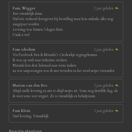
Fam. Wigger
2 jaar geleden
Een vriendelijk dame.
Had iets verkeerd doorgeven bij bestelling maar kon ondanks alles nog
aangepast worden.
Levering was binnen 3 dagen thuis.
Dank u wel
Fam scholten
2 jaar geleden
Via Facebook Ben ik Miranda’s Creahoekje tegengekomen.
Ik was op zoek naar traktaties stickers.
Miranda kon deze helemaal naar wens maken.
na wat aanpassingen was ik zeer tevreden en het werd netjes verzonden
Marion van den Bos
2 jaar geleden
Altijd snelle levering en ziet er altijd netjes uit. Soms nog dezelfde dag, als
ik weer eens wat vergeet. Ze is vriendelijk en behulpzaam
Fam Klein
2 jaar geleden
Snel levering. Vriendelijk
Reactie plaatsen