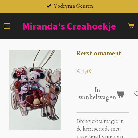
Yodeyma Geuren
Ga
direct
naar
Miranda's
Creahoekje
de
hoofdinhoud
Kerst ornament
€ 1,49
In
winkelwagen
Breng extra magie in
de kerstperiode met
onze kerstfiguren van