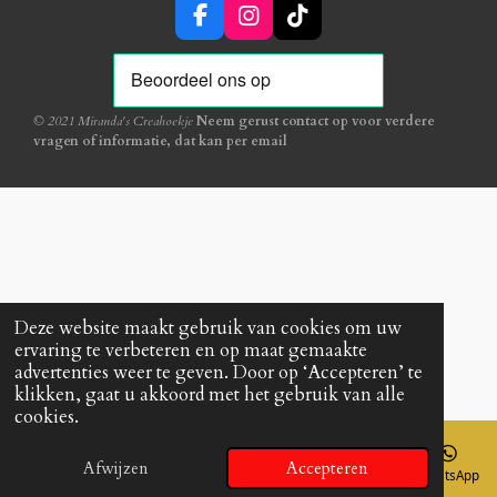
F
I
T
a
n
i
c
s
k
e
t
T
b
a
o
© 2021 Miranda's Creahoekje
Neem gerust contact op voor verdere
o
g
k
vragen of informatie, dat kan per
email
o
r
k
a
m
Deze website maakt gebruik van cookies om uw
ervaring te verbeteren en op maat gemaakte
advertenties weer te geven. Door op ‘Accepteren’ te
klikken, gaat u akkoord met het gebruik van alle
cookies.
Afwijzen
Accepteren
E-mailadres
Kaart
Facebook
WhatsApp