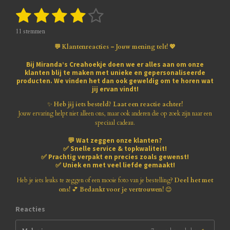
1
2
3
4
5
S
R
t
a
s
s
s
s
s
e
t
11 stemmen
m
i
t
t
t
t
t
m
💬 Klantenreacties – Jouw mening telt! 💖
n
e
e
e
e
e
e
g
n
Bij
Miranda’s Creahoekje
doen we er alles aan om onze
:
klanten blij te maken met
unieke en gepersonaliseerde
r
r
r
r
r
3
producten
. We vinden het dan ook geweldig om te horen wat
.
jij ervan vindt!
r
r
r
r
8
1
✨
Heb jij iets besteld? Laat een reactie achter!
e
e
e
e
8
Jouw ervaring helpt niet alleen ons, maar ook anderen die op zoek zijn naar een
1
speciaal cadeau.
n
n
n
n
8
💬
Wat zeggen onze klanten?
1
✅
Snelle service & topkwaliteit!
8
✅
Prachtig verpakt en precies zoals gewenst!
1
✅
Uniek en met veel liefde gemaakt!
8
1
Heb je iets leuks te zeggen of een mooie foto van je bestelling?
Deel het met
8
ons!
💕
Bedankt voor je vertrouwen!
😊
1
8
Reacties
s
t