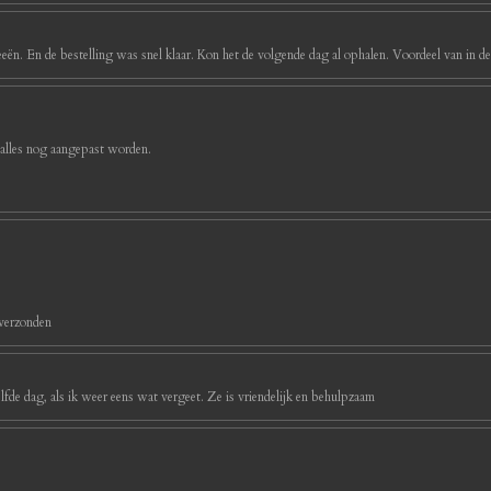
eeën. En de bestelling was snel klaar. Kon het de volgende dag al ophalen. Voordeel van in d
 alles nog aangepast worden.
 verzonden
ezelfde dag, als ik weer eens wat vergeet. Ze is vriendelijk en behulpzaam