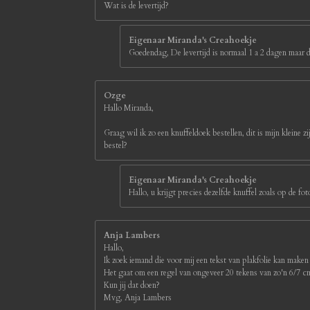
Wat is de levertijd?
Eigenaar Miranda's Creahoekje
Goedendag, De levertijd is normaal 1 a 2 dagen maar d
Ozge
Hallo Miranda,
Graag wil ik zo een knuffeldoek bestellen, dit is mijn kleine z
bestel?
Eigenaar Miranda's Creahoekje
Hallo, u krijgt precies dezelfde knuffel zoals op de 
Anja Lambers
Hallo,
Ik zoek iemand die voor mij een tekst van plakfolie kan maken
Het gaat om een regel van ongeveer 20 tekens van zo'n 6/7 
Kun jij dat doen?
Mvg, Anja Lambers