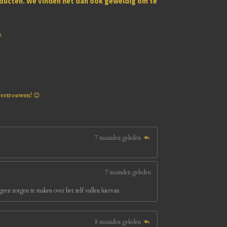
oducten
. We vinden het dan ook geweldig om te
u.
vertrouwen!
😊
7 maanden geleden
7 maanden geleden
een zorgen te maken over het zelf vullen hiervan.
8 maanden geleden