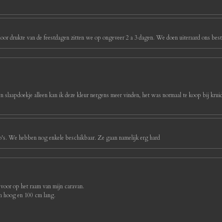
oor drukte van de feestdagen zitten we op ongeveer 2 a 3 dagen. We doen uiteraard ons best 
ijn slaapdoekje alleen kan ik deze kleur nergens meer vinden, het was normaal te koop bij kruidv
foto's. We hebben nog enkele beschikbaar. Ze gaan namelijk erg hard
 voor op het raam van mijn caravan.
cm hoog en 100 cm lang.