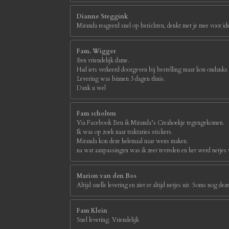
Dianne Steggink
Miranda reageerd snel op berichten, denkt met je mee voor id
Fam. Wigger
Een vriendelijk dame.
Had iets verkeerd doorgeven bij bestelling maar kon ondanks
Levering was binnen 3 dagen thuis.
Dank u wel
Fam scholten
Via Facebook Ben ik Miranda’s Creahoekje tegengekomen.
Ik was op zoek naar traktaties stickers.
Miranda kon deze helemaal naar wens maken.
na wat aanpassingen was ik zeer tevreden en het werd netjes
Marion van den Bos
Altijd snelle levering en ziet er altijd netjes uit. Soms nog d
Fam Klein
Snel levering. Vriendelijk