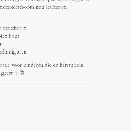
kinderkerstboom nog leuker en
er kerstboom
lex hout
t
nfilmfiguren
ratie voor kinderen die de kerstboom
 geeft! ✨🎅