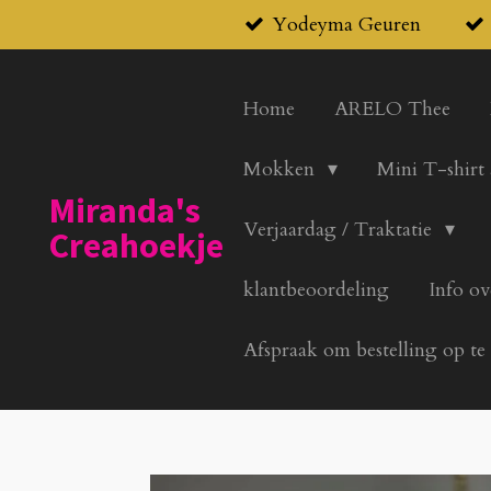
Yodeyma Geuren
Ga
direct
naar
Home
ARELO Thee
de
hoofdinhoud
Mokken
Mini T-shirt
Miranda's
Verjaardag / Traktatie
Creahoekje
klantbeoordeling
Info ov
Afspraak om bestelling op te