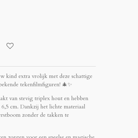
 kind extra vrolijk met deze schattige
bekende tekenfilmfiguren! 🎄✨
kt van stevig triplex hout en hebben
6,5 cm. Dankzij het lichte materiaal
kerstboom zonder de takken te
ren zorgen voor een speelse en magische