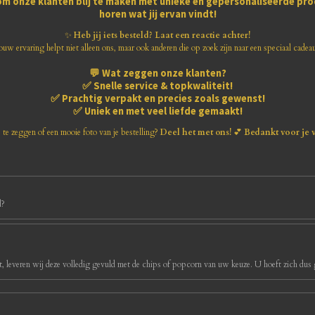
om onze klanten blij te maken met
unieke en gepersonaliseerde pr
horen wat jij ervan vindt!
✨
Heb jij iets besteld? Laat een reactie achter!
ouw ervaring helpt niet alleen ons, maar ook anderen die op zoek zijn naar een speciaal cadea
💬
Wat zeggen onze klanten?
✅
Snelle service & topkwaliteit!
✅
Prachtig verpakt en precies zoals gewenst!
✅
Uniek en met veel liefde gemaakt!
s te zeggen of een mooie foto van je bestelling?
Deel het met ons!
💕
Bedankt voor je 
d?
, leveren wij deze volledig gevuld met de chips of popcorn van uw keuze. U hoeft zich dus g