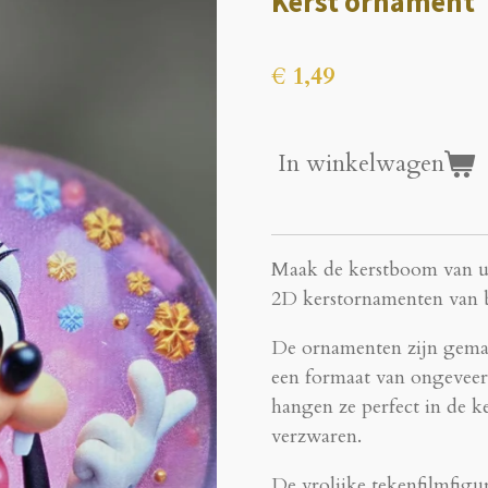
Kerst ornament
€ 1,49
In winkelwagen
Maak de kerstboom van uw
2D kerstornamenten van 
De ornamenten zijn gemaa
een formaat van ongeveer 
hangen ze perfect in de 
verzwaren.
De vrolijke tekenfilmfigu