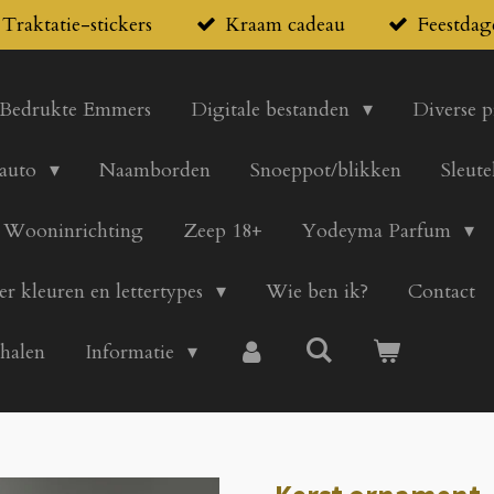
Traktatie-stickers
Kraam cadeau
Feestdag
Bedrukte Emmers
Digitale bestanden
Diverse 
 auto
Naamborden
Snoeppot/blikken
Sleute
Wooninrichting
Zeep 18+
Yodeyma Parfum
er kleuren en lettertypes
Wie ben ik?
Contact
 halen
Informatie