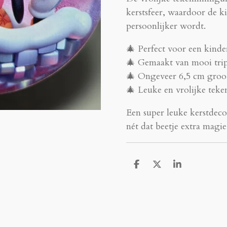
kerstsfeer, waardoor de 
persoonlijker wordt.
🎄 Perfect voor een kind
🎄 Gemaakt van mooi trip
🎄 Ongeveer 6,5 cm groo
🎄 Leuke en vrolijke teke
Een super leuke kerstdeco
nét dat beetje extra magie
D
D
S
e
e
h
l
e
a
e
l
r
n
e