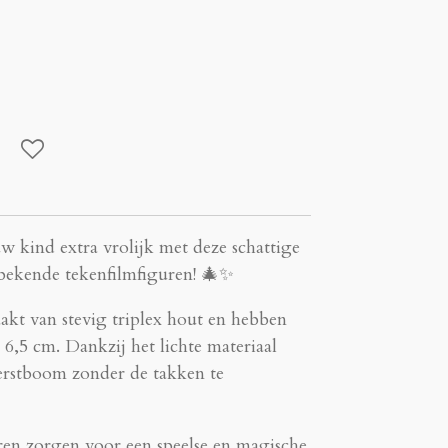
 kind extra vrolijk met deze schattige
bekende tekenfilmfiguren! 🎄✨
kt van stevig triplex hout en hebben
6,5 cm. Dankzij het lichte materiaal
kerstboom zonder de takken te
ren zorgen voor een speelse en magische