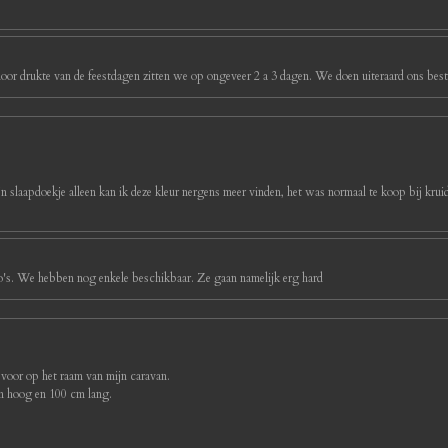
oor drukte van de feestdagen zitten we op ongeveer 2 a 3 dagen. We doen uiteraard ons best 
ijn slaapdoekje alleen kan ik deze kleur nergens meer vinden, het was normaal te koop bij kruidv
foto's. We hebben nog enkele beschikbaar. Ze gaan namelijk erg hard
 voor op het raam van mijn caravan.
cm hoog en 100 cm lang.