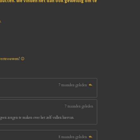
oducten
. We vinden het dan ook geweldig om te
u.
vertrouwen!
😊
7 maanden geleden
7 maanden geleden
een zorgen te maken over het zelf vullen hiervan.
8 maanden geleden