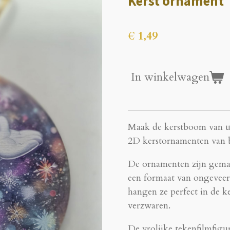
Kerst ornament
€ 1,49
In winkelwagen
Maak de kerstboom van uw
2D kerstornamenten van 
De ornamenten zijn gemaa
een formaat van ongeveer 
hangen ze perfect in de 
verzwaren.
De vrolijke tekenfilmfigu