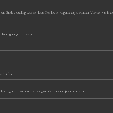
eeën. En de bestelling was snel klaar. Kon het de volgende dag al ophalen. Voordeel van in d
 alles nog aangepast worden.
 verzonden
ezelfde dag, als ik weer eens wat vergeet. Ze is vriendelijk en behulpzaam