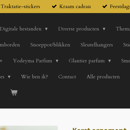
Traktatie-stickers
Kraam cadeau
Feestdag
Digitale bestanden
Diverse producten
Thema
mborden
Snoeppot/blikken
Sleutelhangers
St
+
Yodeyma Parfum
Glantier parfum
Sme
pes
Wie ben ik?
Contact
Alle producten