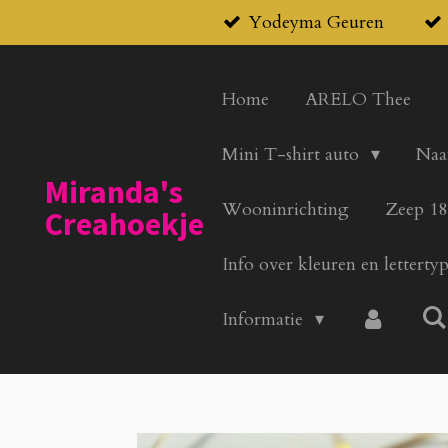
Yodeyma Geuren
Ga
direct
naar
Home
ARELO Thee
de
hoofdinhoud
Mini T-shirt auto
Naa
Miranda's
Wooninrichting
Zeep 18
Creahoekje
Info over kleuren en letterty
Informatie