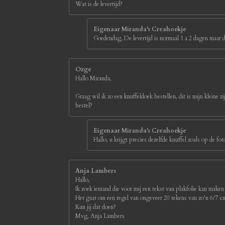
Wat is de levertijd?
Eigenaar Miranda's Creahoekje
Goedendag, De levertijd is normaal 1 a 2 dagen maar d
Ozge
Hallo Miranda,
Graag wil ik zo een knuffeldoek bestellen, dit is mijn kleine z
bestel?
Eigenaar Miranda's Creahoekje
Hallo, u krijgt precies dezelfde knuffel zoals op de 
Anja Lambers
Hallo,
Ik zoek iemand die voor mij een tekst van plakfolie kan maken
Het gaat om een regel van ongeveer 20 tekens van zo'n 6/7 
Kun jij dat doen?
Mvg, Anja Lambers