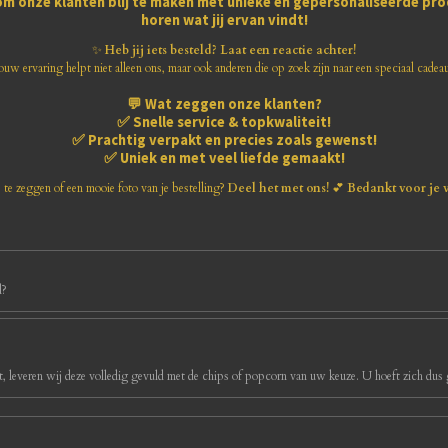
om onze klanten blij te maken met
unieke en gepersonaliseerde pr
horen wat jij ervan vindt!
✨
Heb jij iets besteld? Laat een reactie achter!
ouw ervaring helpt niet alleen ons, maar ook anderen die op zoek zijn naar een speciaal cadea
💬
Wat zeggen onze klanten?
✅
Snelle service & topkwaliteit!
✅
Prachtig verpakt en precies zoals gewenst!
✅
Uniek en met veel liefde gemaakt!
s te zeggen of een mooie foto van je bestelling?
Deel het met ons!
💕
Bedankt voor je 
d?
, leveren wij deze volledig gevuld met de chips of popcorn van uw keuze. U hoeft zich dus g