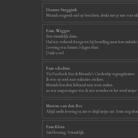
Dianne Steggink
Miranda reageerd snel op berichten, denkt met je mee voor id
Fam. Wigger
Een vriendelijk dame.
Had iets verkeerd doorgeven bij bestelling maar kon ondanks
Levering was binnen 3 dagen thuis.
Dank u wel
Fam scholten
Via Facebook Ben ik Miranda’s Creahoekje tegengekomen.
Ik was op zoek naar traktaties stickers.
Miranda kon deze helemaal naar wens maken.
na wat aanpassingen was ik zeer tevreden en het werd netjes
Marion van den Bos
Altijd snelle levering en ziet er altijd netjes uit. Soms nog d
Fam Klein
Snel levering. Vriendelijk