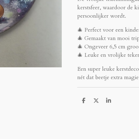
kerstsfeer, waardoor de 
persoonlijker wordt.
🎄 Perfect voor een kind
🎄 Gemaakt van mooi trip
🎄 Ongeveer 6,5 cm groo
🎄 Leuke en vrolijke teke
Een super leuke kerstdeco
nét dat beetje extra magie
D
D
S
e
e
h
l
e
a
e
l
r
n
e