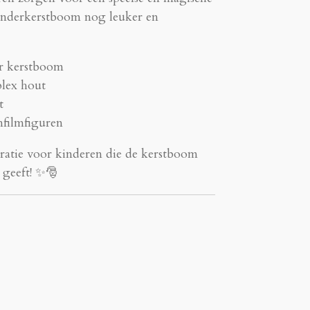
kinderkerstboom nog leuker en
er kerstboom
lex hout
t
nfilmfiguren
ratie voor kinderen die de kerstboom
 geeft! ✨🎅