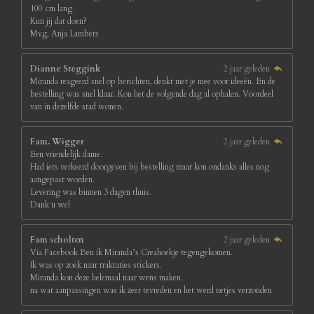
100 cm lang.
Kun jij dat doen?
Mvg, Anja Lambers
Dianne Steggink
2 jaar geleden
Miranda reageerd snel op berichten, denkt met je mee voor ideeën. En de
bestelling was snel klaar. Kon het de volgende dag al ophalen. Voordeel
van in dezelfde stad wonen.
Fam. Wigger
2 jaar geleden
Een vriendelijk dame.
Had iets verkeerd doorgeven bij bestelling maar kon ondanks alles nog
aangepast worden.
Levering was binnen 3 dagen thuis.
Dank u wel
Fam scholten
2 jaar geleden
Via Facebook Ben ik Miranda’s Creahoekje tegengekomen.
Ik was op zoek naar traktaties stickers.
Miranda kon deze helemaal naar wens maken.
na wat aanpassingen was ik zeer tevreden en het werd netjes verzonden