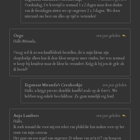
Goedendag, De levertijd is normaal 1 a 2 dagen maar door drukte
van de feestdagen zitten we op ongeveer 2 a 3 dagen. We doen
uiteraard ons best om alles op tijd te verzenden!
Ozge
een jaar geleden
Hallo Miranda,
Graag wil ik zo een knuffeldoek bestellen, dit is mijn kleine zijn
slaapdoekje alleen kan ik deze kleur nergens meer vinden, het was normaal
te koop bij kruidvat maar de kleur ks verandert. Krijg ik bij jou de gele als
ik bestel?
Eigenaar Miranda's Creahoekje
een jaar geleden
Hallo, u krijgt precies dezelfde knuffel zoals op de foto's. We
hebben nog enkele beschikbaar. Ze gaan namelijk erg hard
Anja Lambers
een jaar geleden
Hallo,
Ik zoek iemand die voor mij een tekst van plakfolie kan maken voor op het
raam van mijn caravan.
Het gaat om een regel van ongeveer 20 tekens van zo'n 6/7 cm hoog en