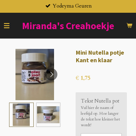
Yodeyma Geuren
Ga
direct
naar
Miranda's
Creahoekje
de
hoofdinhoud
Mini Nutella potje
Kant en klaar
€ 1,75
Tekst Nutella pot
Vul hier de naam of
leeftijd op. Hoe langer
de tekst hoe kleiner het
wordt!