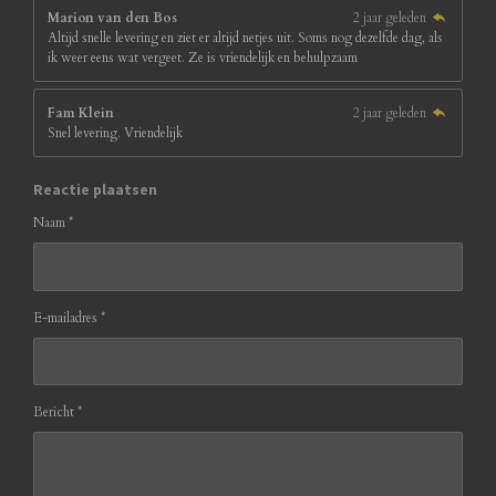
Marion van den Bos
2 jaar geleden
Altijd snelle levering en ziet er altijd netjes uit. Soms nog dezelfde dag, als
ik weer eens wat vergeet. Ze is vriendelijk en behulpzaam
Fam Klein
2 jaar geleden
Snel levering. Vriendelijk
Reactie plaatsen
Naam *
E-mailadres *
Bericht *