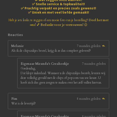
1
✅
Snelle service & topkwaliteit!
8
✅
Prachtig verpakt en precies zoals gewenst!
1
✅
Uniek en met veel liefde gemaakt!
8
1
Heb je iets leuks te zeggen of een mooie foto van je bestelling?
Deel het met
8
ons!
💕
Bedankt voor je vertrouwen!
😊
1
8
Reacties
s
t
Melanie
7 maanden geleden
e
Als ik de chipszakjes bestel, krijg ik ze dan compleet geleverd?
r
r
e
Eigenaar Miranda's Creahoekje
7 maanden geleden
n
Goedendag,
Dat klopt inderdaad. Wanneer u de chipszakjes bestelt, leveren wij
deze volledig gevuld met de chips of popcorn van uw keuze. U
hoeft zich dus geen zorgen te maken over het zelf vullen hiervan.
Pim
8 maanden geleden
Wat is de levertijd?
Eigenaar Miranda's Creahoekje
8 maanden geleden