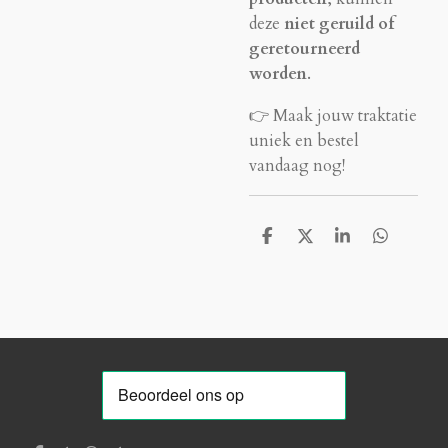
deze
niet geruild of
geretourneerd
worden
.
👉 Maak jouw traktatie
uniek en bestel
vandaag nog!
D
D
S
D
e
e
h
e
l
e
a
l
e
l
r
e
n
e
n