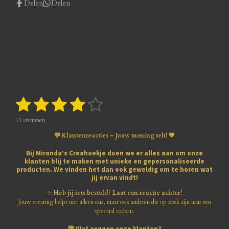
Delen
Delen
1
2
3
4
5
S
R
t
a
s
s
s
s
s
e
t
11 stemmen
m
i
t
t
t
t
t
m
💬 Klantenreacties – Jouw mening telt! 💖
n
e
e
e
e
e
e
g
n
Bij
Miranda’s Creahoekje
doen we er alles aan om onze
:
klanten blij te maken met
unieke en gepersonaliseerde
r
r
r
r
r
3
producten
. We vinden het dan ook geweldig om te horen wat
.
jij ervan vindt!
r
r
r
r
8
1
✨
Heb jij iets besteld? Laat een reactie achter!
e
e
e
e
8
Jouw ervaring helpt niet alleen ons, maar ook anderen die op zoek zijn naar een
1
speciaal cadeau.
n
n
n
n
8
💬
Wat zeggen onze klanten?