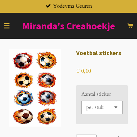
Yodeyma Geuren
Ga
direct
naar
Miranda's
Creahoekje
de
hoofdinhoud
Voetbal stickers
€ 0,10
Aantal sticker