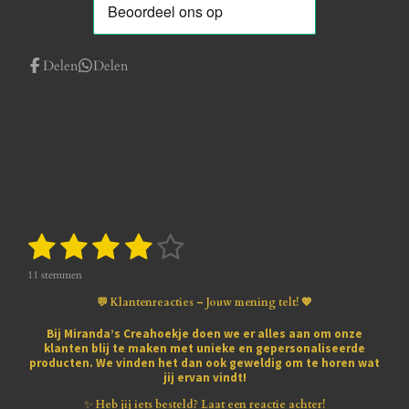
Delen
Delen
1
2
3
4
5
S
R
t
a
s
s
s
s
s
e
t
11 stemmen
m
i
t
t
t
t
t
m
💬 Klantenreacties – Jouw mening telt! 💖
n
e
e
e
e
e
e
g
n
Bij
Miranda’s Creahoekje
doen we er alles aan om onze
:
klanten blij te maken met
unieke en gepersonaliseerde
r
r
r
r
r
3
producten
. We vinden het dan ook geweldig om te horen wat
.
jij ervan vindt!
r
r
r
r
8
1
✨
Heb jij iets besteld? Laat een reactie achter!