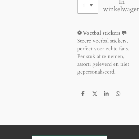
In
winkelwage
⚽ Voetbal stickers 🥅
Stoere voetbal stickers,
perfect voor echte fans.
Per stuk af te nemen,
assorti geleverd en niet
gepersonaliseerd.
D
D
S
D
e
e
h
e
l
e
a
l
e
l
r
e
n
e
n