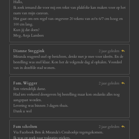
Hallo,
Ik zoek iemand die voor mij een tekst van plakfolie kan maken voor op het
raam van mijn caravan.
Het gaat om een regel van ongeveer 20 tekens van zo'n 6/7 cm hoog en
100 cm lang.
Kun jij dat doen?
Mvg, Anja Lambers
Dianne Steggink
2 jaar geleden
Miranda reageerd snel op berichten, denkt met je mee voor ideeën. En de
bestelling was snel klaar. Kon het de volgende dag al ophalen. Voordeel
van in dezelfde stad wonen.
Fam. Wigger
2 jaar geleden
Een vriendelijk dame.
Had iets verkeerd doorgeven bij bestelling maar kon ondanks alles nog
aangepast worden.
Levering was binnen 3 dagen thuis.
Dank u wel
Fam scholten
2 jaar geleden
Via Facebook Ben ik Miranda’s Creahoekje tegengekomen.
Ik was op zoek naar traktaties stickers.