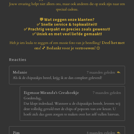
e
e
e
e
8
Jouw ervaring helpt niet alleen ons, maar ook anderen die op zoek zijn naar een
1
speciaal cadeau.
n
n
n
n
8
💬
Wat zeggen onze klanten?
1
✅
Snelle service & topkwaliteit!
8
✅
Prachtig verpakt en precies zoals gewenst!
1
✅
Uniek en met veel liefde gemaakt!
8
1
Heb je iets leuks te zeggen of een mooie foto van je bestelling?
Deel het met
8
ons!
💕
Bedankt voor je vertrouwen!
😊
1
8
Reacties
s
t
Melanie
7 maanden geleden
e
Als ik de chipszakjes bestel, krijg ik ze dan compleet geleverd?
r
r
e
Eigenaar Miranda's Creahoekje
7 maanden geleden
n
Goedendag,
Dat klopt inderdaad. Wanneer u de chipszakjes bestelt, leveren wij
deze volledig gevuld met de chips of popcorn van uw keuze. U
hoeft zich dus geen zorgen te maken over het zelf vullen hiervan.
Pim
8 maanden geleden