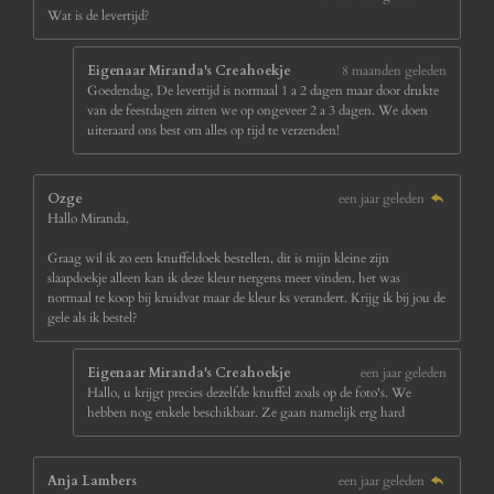
Wat is de levertijd?
Eigenaar Miranda's Creahoekje
8 maanden geleden
Goedendag, De levertijd is normaal 1 a 2 dagen maar door drukte
van de feestdagen zitten we op ongeveer 2 a 3 dagen. We doen
uiteraard ons best om alles op tijd te verzenden!
Ozge
een jaar geleden
Hallo Miranda,
Graag wil ik zo een knuffeldoek bestellen, dit is mijn kleine zijn
slaapdoekje alleen kan ik deze kleur nergens meer vinden, het was
normaal te koop bij kruidvat maar de kleur ks verandert. Krijg ik bij jou de
gele als ik bestel?
Eigenaar Miranda's Creahoekje
een jaar geleden
Hallo, u krijgt precies dezelfde knuffel zoals op de foto's. We
hebben nog enkele beschikbaar. Ze gaan namelijk erg hard
Anja Lambers
een jaar geleden