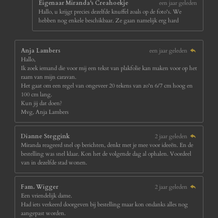
Eigenaar Miranda's Creahoekje
een jaar geleden
Hallo, u krijgt precies dezelfde knuffel zoals op de foto's. We
hebben nog enkele beschikbaar. Ze gaan namelijk erg hard
Anja Lambers
een jaar geleden
Hallo,
Ik zoek iemand die voor mij een tekst van plakfolie kan maken voor op het
raam van mijn caravan.
Het gaat om een regel van ongeveer 20 tekens van zo'n 6/7 cm hoog en
100 cm lang.
Kun jij dat doen?
Mvg, Anja Lambers
Dianne Steggink
2 jaar geleden
Miranda reageerd snel op berichten, denkt met je mee voor ideeën. En de
bestelling was snel klaar. Kon het de volgende dag al ophalen. Voordeel
van in dezelfde stad wonen.
Fam. Wigger
2 jaar geleden
Een vriendelijk dame.
Had iets verkeerd doorgeven bij bestelling maar kon ondanks alles nog
aangepast worden.