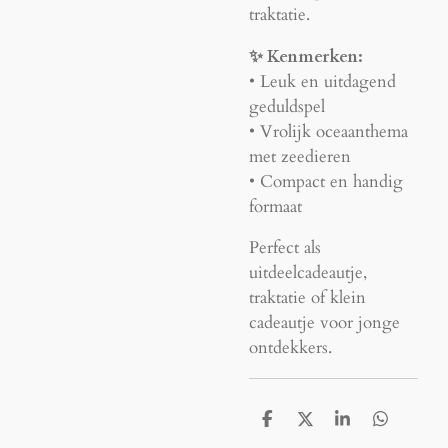
traktatie.
✨ Kenmerken:
• Leuk en uitdagend
geduldspel
• Vrolijk oceaanthema
met zeedieren
• Compact en handig
formaat
Perfect als
uitdeelcadeautje,
traktatie of klein
cadeautje voor jonge
ontdekkers.
D
D
S
D
e
e
h
e