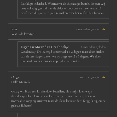
Dat klopt inderdaad. Wanneer u de chipszakjes bestelt, leveren wij
deze volledig gevuld met de chips of popcorn van uw keuze. U
hoeft zich dus geen zorgen te maken over het zelf vullen hiervan.
Pim
8 maanden geleden
Wat is de levertijd?
Eigenaar Miranda's Creahoekje
8 maanden geleden
Goedendag, De levertijd is normaal 1 a 2 dagen maar door drukte
van de feestdagen zitten we op ongeveer 2 a 3 dagen. We doen
uiteraard ons best om alles op tijd te verzenden!
Ozge
een jaar geleden
Hallo Miranda,
Graag wil ik zo een knuffeldoek bestellen, dit is mijn kleine zijn
slaapdoekje alleen kan ik deze kleur nergens meer vinden, het was
normaal te koop bij kruidvat maar de kleur ks verandert. Krijg ik bij jou de
gele als ik bestel?