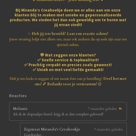
t
t
t
t
t
n
e
e
e
e
e
e
g
n
Bij
Miranda’s Creahoekje
doen we er alles aan om onze
:
klanten blij te maken met
unieke en gepersonaliseerde
r
r
r
r
r
3
producten
. We vinden het dan ook geweldig om te horen wat
.
jij ervan vindt!
r
r
r
r
8
1
✨
Heb jij iets besteld? Laat een reactie achter!
e
e
e
e
8
Jouw ervaring helpt niet alleen ons, maar ook anderen die op zoek zijn naar een
1
speciaal cadeau.
n
n
n
n
8
💬
Wat zeggen onze klanten?
1
✅
Snelle service & topkwaliteit!
8
✅
Prachtig verpakt en precies zoals gewenst!
1
✅
Uniek en met veel liefde gemaakt!
8
1
Heb je iets leuks te zeggen of een mooie foto van je bestelling?
Deel het met
8
ons!
💕
Bedankt voor je vertrouwen!
😊
1
8
Reacties
s
t
Melanie
7 maanden geleden
e
Als ik de chipszakjes bestel, krijg ik ze dan compleet geleverd?
r
r
e
Eigenaar Miranda's Creahoekje
7 maanden geleden
n
Goedendag,