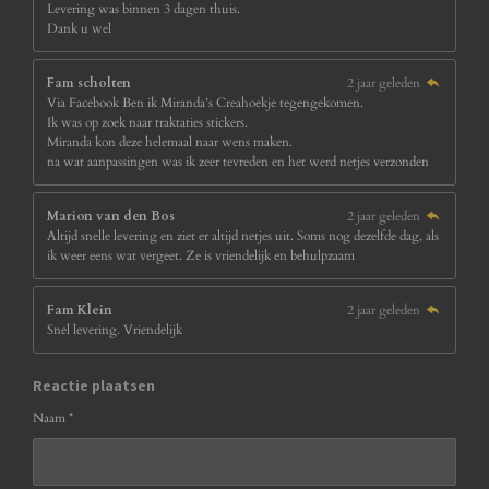
Levering was binnen 3 dagen thuis.
Dank u wel
Fam scholten
2 jaar geleden
Via Facebook Ben ik Miranda’s Creahoekje tegengekomen.
Ik was op zoek naar traktaties stickers.
Miranda kon deze helemaal naar wens maken.
na wat aanpassingen was ik zeer tevreden en het werd netjes verzonden
Marion van den Bos
2 jaar geleden
Altijd snelle levering en ziet er altijd netjes uit. Soms nog dezelfde dag, als
ik weer eens wat vergeet. Ze is vriendelijk en behulpzaam
Fam Klein
2 jaar geleden
Snel levering. Vriendelijk
Reactie plaatsen
Naam *