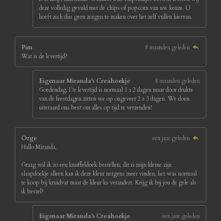
deze volledig gevuld met de chips of popcorn van uw keuze. U
hoeft zich dus geen zorgen te maken over het zelf vullen hiervan.
Pim
8 maanden geleden
Wat is de levertijd?
Eigenaar Miranda's Creahoekje
8 maanden geleden
Goedendag, De levertijd is normaal 1 a 2 dagen maar door drukte
van de feestdagen zitten we op ongeveer 2 a 3 dagen. We doen
uiteraard ons best om alles op tijd te verzenden!
Ozge
een jaar geleden
Hallo Miranda,
Graag wil ik zo een knuffeldoek bestellen, dit is mijn kleine zijn
slaapdoekje alleen kan ik deze kleur nergens meer vinden, het was normaal
te koop bij kruidvat maar de kleur ks verandert. Krijg ik bij jou de gele als
ik bestel?
Eigenaar Miranda's Creahoekje
een jaar geleden