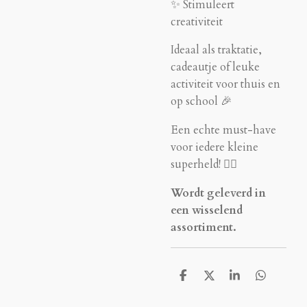
✨ Stimuleert
creativiteit
Ideaal als traktatie,
cadeautje of leuke
activiteit voor thuis en
op school 🎉
Een echte must-have
voor iedere kleine
superheld! 🦸‍♀️
Wordt geleverd in
een wisselend
assortiment.
D
D
S
D
e
e
h
e
l
e
a
l