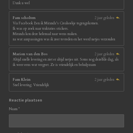
Dank u wel
Fam scholten
2 jaar geleden
Via Facebook Ben ik Miranda’s Creahoekje tegengekomen.
Ik was op zoek naar traktaties stickers.
Miranda kon deze helemaal naar wens maken.
na wat aanpassingen was ik zeer tevreden en het werd netjes verzonden
Marion van den Bos
2 jaar geleden
Altijd snelle levering en ziet er altijd netjes uit. Soms nog dezelfde dag, als
ik weer eens wat vergeet. Ze is vriendelijk en behulpzaam
Fam Klein
2 jaar geleden
Snel levering. Vriendelijk
Reactie plaatsen
Naam *