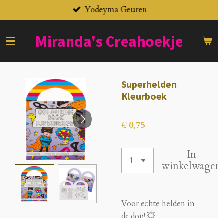
Yodeyma Geuren
Ga
direct
naar
Miranda's
Creahoekje
de
hoofdinhoud
Superhelden
Kleurboek
€ 0,75
In
winkelwage
Voor echte helden in
de dop! 💥