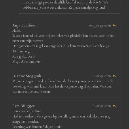
Hallo, u krijgt precies dezelfde knuffel zoals op de foto's. We
hebben nog enkele beschikbaar. Ze gaan namelijk erg hard
Anja Lambers
een jaar geleden
Hallo,
Ik zoek iemand die voor mij een tekst van plakfolie kan maken voor op het
raam van mijn caravan.
Het gaat om een regel van ongeveer 20 tekens van zo'n 6/7 cm hoog en
100 cm lang.
Kun jij dat doen?
Mvg, Anja Lambers
Dianne Steggink
2 jaar geleden
Miranda reageerd snel op berichten, denkt met je mee voor ideeën. En de
bestelling was snel klaar. Kon het de volgende dag al ophalen. Voordeel
van in dezelfde stad wonen.
Fam. Wigger
2 jaar geleden
Een vriendelijk dame.
Had iets verkeerd doorgeven bij bestelling maar kon ondanks alles nog
aangepast worden.
Levering was binnen 3 dagen thuis.