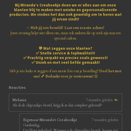
e
e
e
e
e
g
n
Bij
Miranda’s Creahoekje
doen we er alles aan om onze
:
klanten blij te maken met
unieke en gepersonaliseerde
r
r
r
r
r
3
producten
. We vinden het dan ook geweldig om te horen wat
.
jij ervan vindt!
r
r
r
r
8
1
✨
Heb jij iets besteld? Laat een reactie achter!
e
e
e
e
8
Jouw ervaring helpt niet alleen ons, maar ook anderen die op zoek zijn naar een
1
speciaal cadeau.
n
n
n
n
8
💬
Wat zeggen onze klanten?
1
✅
Snelle service & topkwaliteit!
8
✅
Prachtig verpakt en precies zoals gewenst!
1
✅
Uniek en met veel liefde gemaakt!
8
1
Heb je iets leuks te zeggen of een mooie foto van je bestelling?
Deel het met
8
ons!
💕
Bedankt voor je vertrouwen!
😊
1
8
Reacties
s
t
Melanie
7 maanden geleden
e
Als ik de chipszakjes bestel, krijg ik ze dan compleet geleverd?
r
r
e
Eigenaar Miranda's Creahoekje
7 maanden geleden
n
Goedendag,
Dat klopt inderdaad. Wanneer u de chipszakjes bestelt, leveren wij