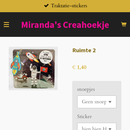
Traktatie-stickers
Ga
direct
naar
Miranda's
Creahoekje
de
hoofdinhoud
Ruimte 2
€ 1,40
snoepjes
Sticker