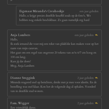
Eigenaar Miranda's Creahoekje
een jaar geleden
Hallo, u krijgt precies dezelfde knuffel zoals op de foto's. We
hebben nog enkele beschikbaar. Ze gaan namelijk erg hard
Anja Lambers
een jaar geleden
Hallo,
Ik zoek iemand die voor mij een tekst van plakfolie kan maken voor op het
raam van mijn caravan.
Het gaat om een regel van ongeveer 20 tekens van zo'n 6/7 cm hoog en
100 cm lang.
Kun jij dat doen?
Mvg, Anja Lambers
Dianne Steggink
2 jaar geleden
Miranda reageerd snel op berichten, denkt met je mee voor ideeën. En de
bestelling was snel klaar. Kon het de volgende dag al ophalen. Voordeel
van in dezelfde stad wonen.
Fam. Wigger
2 jaar geleden
Een vriendelijk dame.