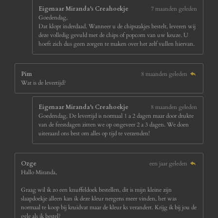
e
Eigenaar Miranda's Creahoekje
7 maanden geleden
n
Goedendag,
Dat klopt inderdaad. Wanneer u de chipszakjes bestelt, leveren wij
deze volledig gevuld met de chips of popcorn van uw keuze. U
hoeft zich dus geen zorgen te maken over het zelf vullen hiervan.
Pim
8 maanden geleden
Wat is de levertijd?
Eigenaar Miranda's Creahoekje
8 maanden geleden
Goedendag, De levertijd is normaal 1 a 2 dagen maar door drukte
van de feestdagen zitten we op ongeveer 2 a 3 dagen. We doen
uiteraard ons best om alles op tijd te verzenden!
Ozge
een jaar geleden
Hallo Miranda,
Graag wil ik zo een knuffeldoek bestellen, dit is mijn kleine zijn
slaapdoekje alleen kan ik deze kleur nergens meer vinden, het was
normaal te koop bij kruidvat maar de kleur ks verandert. Krijg ik bij jou de
gele als ik bestel?