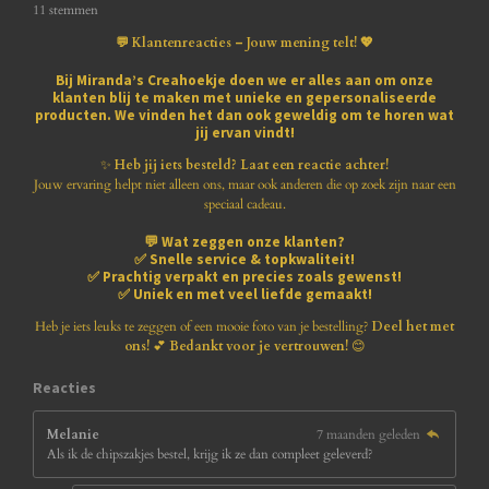
s
s
s
s
s
e
t
11 stemmen
m
i
t
t
t
t
t
m
💬 Klantenreacties – Jouw mening telt! 💖
n
e
e
e
e
e
e
g
n
Bij
Miranda’s Creahoekje
doen we er alles aan om onze
:
klanten blij te maken met
unieke en gepersonaliseerde
r
r
r
r
r
3
producten
. We vinden het dan ook geweldig om te horen wat
.
jij ervan vindt!
r
r
r
r
8
1
✨
Heb jij iets besteld? Laat een reactie achter!
e
e
e
e
8
Jouw ervaring helpt niet alleen ons, maar ook anderen die op zoek zijn naar een
1
speciaal cadeau.
n
n
n
n
8
💬
Wat zeggen onze klanten?
1
✅
Snelle service & topkwaliteit!
8
✅
Prachtig verpakt en precies zoals gewenst!
1
✅
Uniek en met veel liefde gemaakt!
8
1
Heb je iets leuks te zeggen of een mooie foto van je bestelling?
Deel het met
8
ons!
💕
Bedankt voor je vertrouwen!
😊
1
8
Reacties
s
t
Melanie
7 maanden geleden
e
Als ik de chipszakjes bestel, krijg ik ze dan compleet geleverd?
r
r