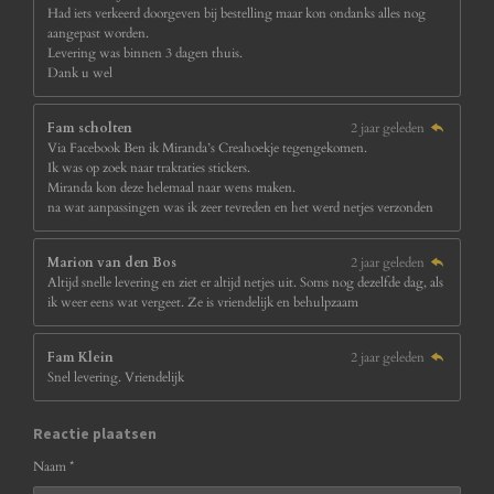
Had iets verkeerd doorgeven bij bestelling maar kon ondanks alles nog
aangepast worden.
Levering was binnen 3 dagen thuis.
Dank u wel
Fam scholten
2 jaar geleden
Via Facebook Ben ik Miranda’s Creahoekje tegengekomen.
Ik was op zoek naar traktaties stickers.
Miranda kon deze helemaal naar wens maken.
na wat aanpassingen was ik zeer tevreden en het werd netjes verzonden
Marion van den Bos
2 jaar geleden
Altijd snelle levering en ziet er altijd netjes uit. Soms nog dezelfde dag, als
ik weer eens wat vergeet. Ze is vriendelijk en behulpzaam
Fam Klein
2 jaar geleden
Snel levering. Vriendelijk
Reactie plaatsen
Naam *