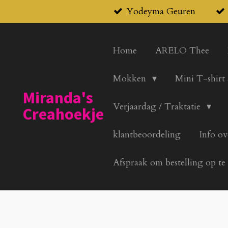
Yodeyma Geuren
Ga
direct
naar
Home
ARELO Thee
de
hoofdinhoud
Mokken
Mini T-shirt
Miranda's
Verjaardag / Traktatie
Creahoekje
klantbeoordeling
Info ov
Afspraak om bestelling op te