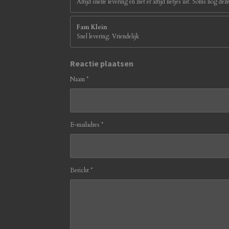
Altijd snelle levering en ziet er altijd netjes uit. Soms nog d
Fam Klein
Snel levering. Vriendelijk
Reactie plaatsen
Naam *
E-mailadres *
Bericht *