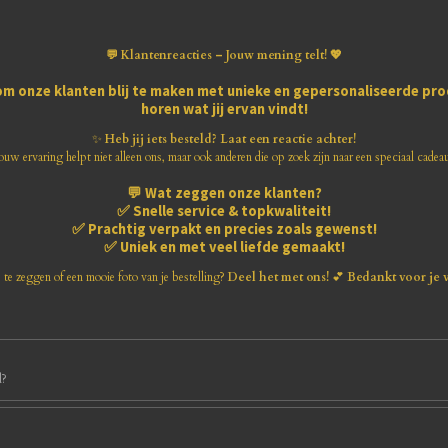
💬 Klantenreacties – Jouw mening telt! 💖
om onze klanten blij te maken met
unieke en gepersonaliseerde pr
horen wat jij ervan vindt!
✨
Heb jij iets besteld? Laat een reactie achter!
ouw ervaring helpt niet alleen ons, maar ook anderen die op zoek zijn naar een speciaal cadea
💬
Wat zeggen onze klanten?
✅
Snelle service & topkwaliteit!
✅
Prachtig verpakt en precies zoals gewenst!
✅
Uniek en met veel liefde gemaakt!
s te zeggen of een mooie foto van je bestelling?
Deel het met ons!
💕
Bedankt voor je 
d?