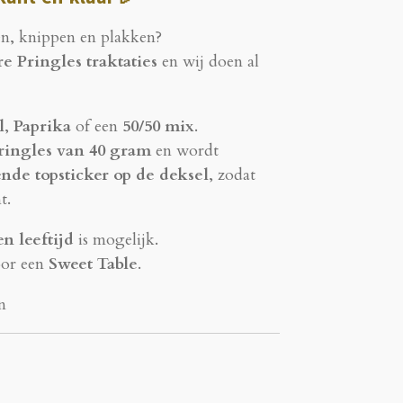
en, knippen en plakken?
e Pringles traktaties
en wij doen al
l
,
Paprika
of een
50/50 mix
.
ringles van 40 gram
en wordt
ende topsticker op de deksel
, zodat
t.
n leeftijd
is mogelijk.
oor een
Sweet Table
.
n