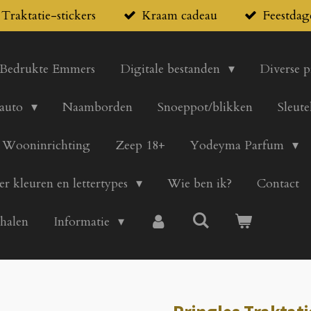
Traktatie-stickers
Kraam cadeau
Feestdag
Bedrukte Emmers
Digitale bestanden
Diverse 
 auto
Naamborden
Snoeppot/blikken
Sleute
Wooninrichting
Zeep 18+
Yodeyma Parfum
er kleuren en lettertypes
Wie ben ik?
Contact
 halen
Informatie