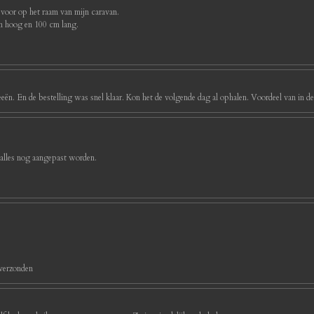
 voor op het raam van mijn caravan.
cm hoog en 100 cm lang.
eeën. En de bestelling was snel klaar. Kon het de volgende dag al ophalen. Voordeel van in d
 alles nog aangepast worden.
 verzonden