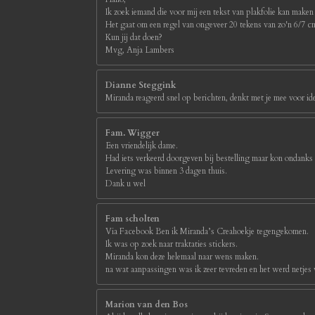
Ik zoek iemand die voor mij een tekst van plakfolie kan maken
Het gaat om een regel van ongeveer 20 tekens van zo'n 6/7 
Kun jij dat doen?
Mvg, Anja Lambers
Dianne Steggink
Miranda reageerd snel op berichten, denkt met je mee voor id
Fam. Wigger
Een vriendelijk dame.
Had iets verkeerd doorgeven bij bestelling maar kon ondanks
Levering was binnen 3 dagen thuis.
Dank u wel
Fam scholten
Via Facebook Ben ik Miranda’s Creahoekje tegengekomen.
Ik was op zoek naar traktaties stickers.
Miranda kon deze helemaal naar wens maken.
na wat aanpassingen was ik zeer tevreden en het werd netjes
Marion van den Bos