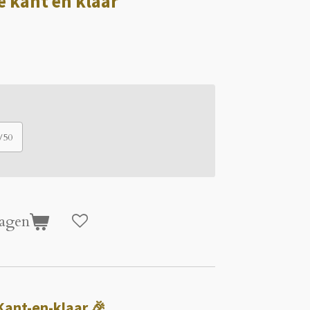
e kant en klaar
/50
agen
 Kant-en-klaar 🎉