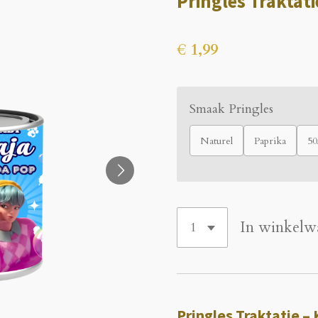
Pringles Traktati
€ 1,99
Smaak Pringles
Naturel
Paprika
50
In winkelw
Pringles Traktatie –