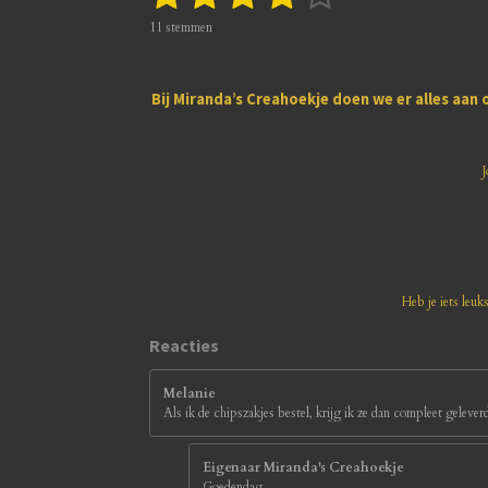
t
a
s
s
s
s
s
e
t
11 stemmen
m
i
t
t
t
t
t
m
n
e
e
e
e
e
e
g
n
Bij
Miranda’s Creahoekje
doen we er alles aan 
:
r
r
r
r
r
3
.
r
r
r
r
8
J
1
e
e
e
e
8
1
n
n
n
n
8
1
8
1
Heb je iets leuk
8
1
Reacties
8
1
Melanie
8
Als ik de chipszakjes bestel, krijg ik ze dan compleet gelever
s
t
e
Eigenaar Miranda's Creahoekje
r
Goedendag,