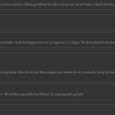
, leveren wij deze volledig gevuld met de chips of popcorn van uw keuze. U hoeft zich dus g
oor drukte van de feestdagen zitten we op ongeveer 2 a 3 dagen. We doen uiteraard ons best 
ijn slaapdoekje alleen kan ik deze kleur nergens meer vinden, het was normaal te koop bij kruidv
foto's. We hebben nog enkele beschikbaar. Ze gaan namelijk erg hard