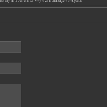
ezelfde dag, als ik weer eens wat vergeet. Ze is vriendelijk en behulpzaam