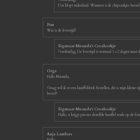
r
Dat klopt inderdaad. Wanneer u de chipszakjes bestelt
e
n
Pim
Wat is de levertijd?
Eigenaar Miranda's Creahoekje
Goedendag, De levertijd is normaal 1 a 2 dagen maar d
Ozge
Hallo Miranda,
Graag wil ik zo een knuffeldoek bestellen, dit is mijn kleine z
bestel?
Eigenaar Miranda's Creahoekje
Hallo, u krijgt precies dezelfde knuffel zoals op de 
Anja Lambers
Hallo,