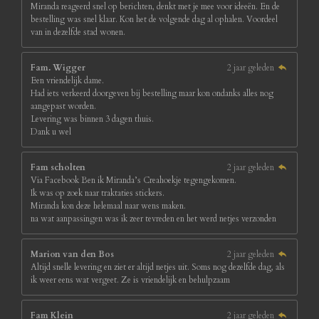
Miranda reageerd snel op berichten, denkt met je mee voor ideeën. En de
bestelling was snel klaar. Kon het de volgende dag al ophalen. Voordeel
van in dezelfde stad wonen.
Fam. Wigger
2 jaar geleden
Een vriendelijk dame.
Had iets verkeerd doorgeven bij bestelling maar kon ondanks alles nog
aangepast worden.
Levering was binnen 3 dagen thuis.
Dank u wel
Fam scholten
2 jaar geleden
Via Facebook Ben ik Miranda’s Creahoekje tegengekomen.
Ik was op zoek naar traktaties stickers.
Miranda kon deze helemaal naar wens maken.
na wat aanpassingen was ik zeer tevreden en het werd netjes verzonden
Marion van den Bos
2 jaar geleden
Altijd snelle levering en ziet er altijd netjes uit. Soms nog dezelfde dag, als
ik weer eens wat vergeet. Ze is vriendelijk en behulpzaam
Fam Klein
2 jaar geleden