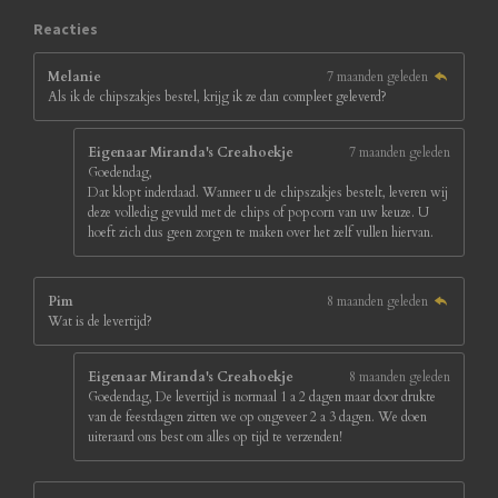
1
8
Reacties
s
t
Melanie
7 maanden geleden
e
Als ik de chipszakjes bestel, krijg ik ze dan compleet geleverd?
r
r
e
Eigenaar Miranda's Creahoekje
7 maanden geleden
n
Goedendag,
Dat klopt inderdaad. Wanneer u de chipszakjes bestelt, leveren wij
deze volledig gevuld met de chips of popcorn van uw keuze. U
hoeft zich dus geen zorgen te maken over het zelf vullen hiervan.
Pim
8 maanden geleden
Wat is de levertijd?
Eigenaar Miranda's Creahoekje
8 maanden geleden
Goedendag, De levertijd is normaal 1 a 2 dagen maar door drukte
van de feestdagen zitten we op ongeveer 2 a 3 dagen. We doen
uiteraard ons best om alles op tijd te verzenden!