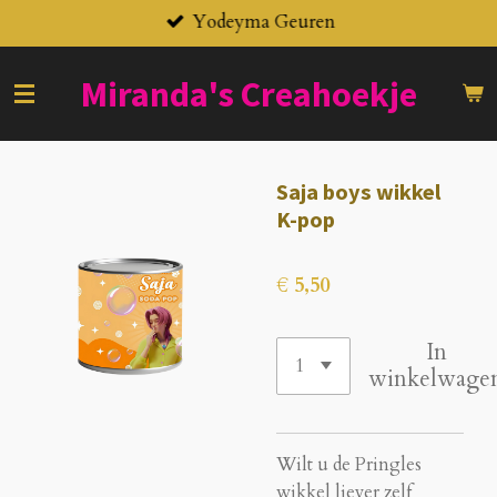
Yodeyma Geuren
Ga
direct
naar
Miranda's
Creahoekje
de
hoofdinhoud
Saja boys wikkel
K-pop
€ 5,50
In
winkelwage
Wilt u de Pringles
wikkel liever zelf