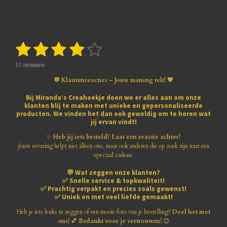
1
2
3
4
5
S
R
t
a
s
s
s
s
s
e
t
11 stemmen
m
i
t
t
t
t
t
m
💬 Klantenreacties – Jouw mening telt! 💖
n
e
e
e
e
e
e
g
n
Bij
Miranda’s Creahoekje
doen we er alles aan om onze
:
klanten blij te maken met
unieke en gepersonaliseerde
r
r
r
r
r
3
producten
. We vinden het dan ook geweldig om te horen wat
.
jij ervan vindt!
r
r
r
r
8
1
✨
Heb jij iets besteld? Laat een reactie achter!
e
e
e
e
8
Jouw ervaring helpt niet alleen ons, maar ook anderen die op zoek zijn naar een
1
speciaal cadeau.
n
n
n
n
8
💬
Wat zeggen onze klanten?
1
✅
Snelle service & topkwaliteit!
8
✅
Prachtig verpakt en precies zoals gewenst!
1
✅
Uniek en met veel liefde gemaakt!
8
1
Heb je iets leuks te zeggen of een mooie foto van je bestelling?
Deel het met
8
ons!
💕
Bedankt voor je vertrouwen!
😊