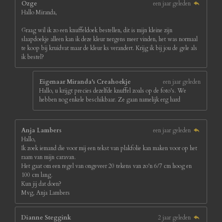
Ozge
een jaar geleden
Hallo Miranda,
Graag wil ik zo een knuffeldoek bestellen, dit is mijn kleine zijn
slaapdoekje alleen kan ik deze kleur nergens meer vinden, het was normaal
te koop bij kruidvat maar de kleur ks verandert. Krijg ik bij jou de gele als
ik bestel?
Eigenaar Miranda's Creahoekje
een jaar geleden
Hallo, u krijgt precies dezelfde knuffel zoals op de foto's. We
hebben nog enkele beschikbaar. Ze gaan namelijk erg hard
Anja Lambers
een jaar geleden
Hallo,
Ik zoek iemand die voor mij een tekst van plakfolie kan maken voor op het
raam van mijn caravan.
Het gaat om een regel van ongeveer 20 tekens van zo'n 6/7 cm hoog en
100 cm lang.
Kun jij dat doen?
Mvg, Anja Lambers
Dianne Steggink
2 jaar geleden