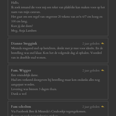
Hallo,
Ik zoek iemand die voor mij een tekst van plakfolie kan maken voor op het
raam van mijn caravan.
Het gaat om een regel van ongeveer 20 tekens van zo'n 6/7 cm hoog en
100 cm lang.
Kun jij dat doen?
Mvg, Anja Lambers
Dianne Steggink
2 jaar geleden
Miranda reageerd snel op berichten, denkt met je mee voor ideeën. En de
bestelling was snel klaar. Kon het de volgende dag al ophalen. Voordeel
van in dezelfde stad wonen.
Fam. Wigger
2 jaar geleden
Een vriendelijk dame.
Had iets verkeerd doorgeven bij bestelling maar kon ondanks alles nog
aangepast worden.
Levering was binnen 3 dagen thuis.
Dank u wel
Fam scholten
2 jaar geleden
Via Facebook Ben ik Miranda’s Creahoekje tegengekomen.
Ik was op zoek naar traktaties stickers.