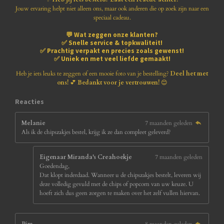
e
e
e
e
8
Jouw ervaring helpt niet alleen ons, maar ook anderen die op zoek zijn naar een
1
speciaal cadeau.
n
n
n
n
8
💬
Wat zeggen onze klanten?
1
✅
Snelle service & topkwaliteit!
8
✅
Prachtig verpakt en precies zoals gewenst!
1
✅
Uniek en met veel liefde gemaakt!
8
1
Heb je iets leuks te zeggen of een mooie foto van je bestelling?
Deel het met
8
ons!
💕
Bedankt voor je vertrouwen!
😊
1
8
Reacties
s
t
Melanie
7 maanden geleden
e
Als ik de chipszakjes bestel, krijg ik ze dan compleet geleverd?
r
r
e
Eigenaar Miranda's Creahoekje
7 maanden geleden
n
Goedendag,
Dat klopt inderdaad. Wanneer u de chipszakjes bestelt, leveren wij
deze volledig gevuld met de chips of popcorn van uw keuze. U
hoeft zich dus geen zorgen te maken over het zelf vullen hiervan.
Pim
8 maanden geleden