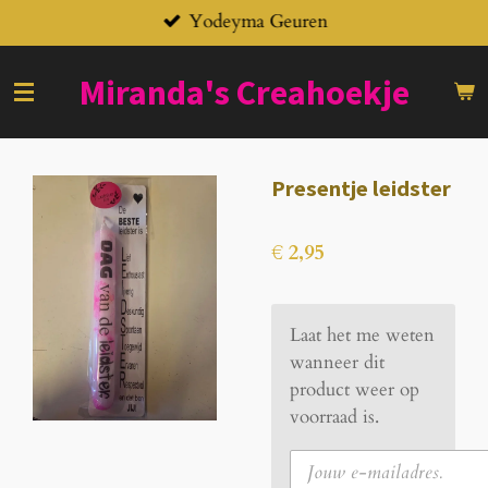
Yodeyma Geuren
Ga
direct
naar
Miranda's
Creahoekje
de
hoofdinhoud
Presentje leidster
€ 2,95
Laat het me weten
wanneer dit
product weer op
voorraad is.