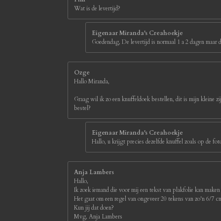
Wat is de levertijd?
Eigenaar Miranda's Creahoekje
Goedendag, De levertijd is normaal 1 a 2 dagen maar d
Ozge
Hallo Miranda,
Graag wil ik zo een knuffeldoek bestellen, dit is mijn kleine z
bestel?
Eigenaar Miranda's Creahoekje
Hallo, u krijgt precies dezelfde knuffel zoals op de 
Anja Lambers
Hallo,
Ik zoek iemand die voor mij een tekst van plakfolie kan maken
Het gaat om een regel van ongeveer 20 tekens van zo'n 6/7 
Kun jij dat doen?
Mvg, Anja Lambers