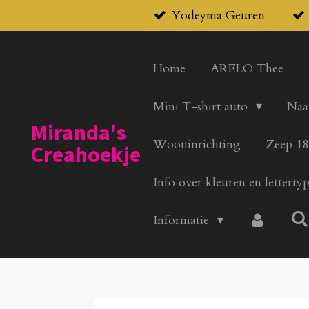
Yodeyma Geuren
Ga
direct
naar
Home
ARELO Thee
de
hoofdinhoud
Mini T-shirt auto
Naa
Miranda's
Wooninrichting
Zeep 18
Creahoekje
Info over kleuren en letterty
Informatie