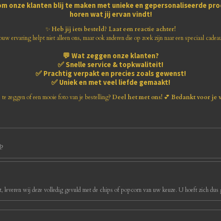
om onze klanten blij te maken met
unieke en gepersonaliseerde pr
horen wat jij ervan vindt!
✨
Heb jij iets besteld? Laat een reactie achter!
ouw ervaring helpt niet alleen ons, maar ook anderen die op zoek zijn naar een speciaal cadea
💬
Wat zeggen onze klanten?
✅
Snelle service & topkwaliteit!
✅
Prachtig verpakt en precies zoals gewenst!
✅
Uniek en met veel liefde gemaakt!
s te zeggen of een mooie foto van je bestelling?
Deel het met ons!
💕
Bedankt voor je 
d?
, leveren wij deze volledig gevuld met de chips of popcorn van uw keuze. U hoeft zich dus g