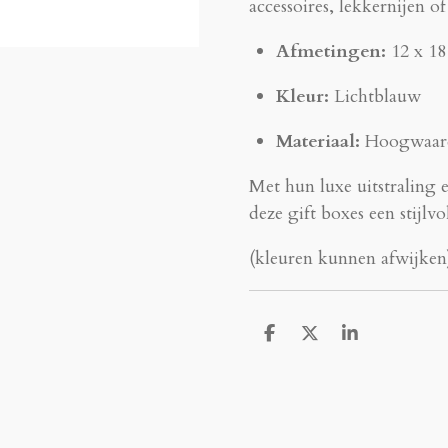
accessoires, lekkernijen o
Afmetingen:
12 x 18
Kleur:
Lichtblauw
Materiaal:
Hoogwaardi
Met hun luxe uitstraling 
deze gift boxes een stijlv
(kleuren kunnen afwijken
D
D
S
e
e
h
l
e
a
e
l
r
n
e