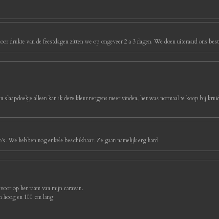
oor drukte van de feestdagen zitten we op ongeveer 2 a 3 dagen. We doen uiteraard ons best 
ijn slaapdoekje alleen kan ik deze kleur nergens meer vinden, het was normaal te koop bij kruidv
foto's. We hebben nog enkele beschikbaar. Ze gaan namelijk erg hard
 voor op het raam van mijn caravan.
cm hoog en 100 cm lang.