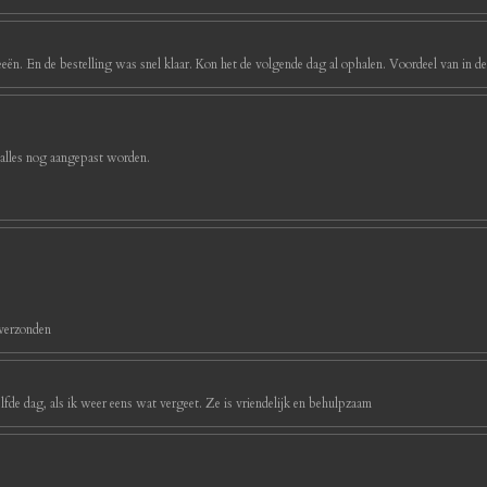
eeën. En de bestelling was snel klaar. Kon het de volgende dag al ophalen. Voordeel van in d
 alles nog aangepast worden.
 verzonden
ezelfde dag, als ik weer eens wat vergeet. Ze is vriendelijk en behulpzaam