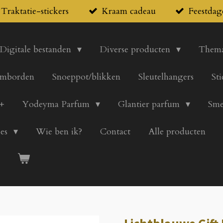
Traktatie-stickers
Kraam cadeau
Feestdag
Digitale bestanden
Diverse producten
Thema
mborden
Snoeppot/blikken
Sleutelhangers
St
+
Yodeyma Parfum
Glantier parfum
Sme
pes
Wie ben ik?
Contact
Alle producten