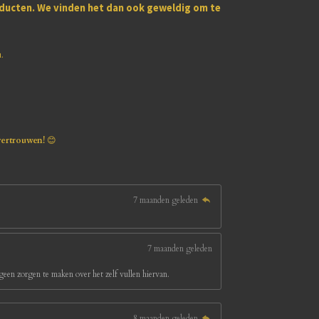
oducten
. We vinden het dan ook geweldig om te
u.
vertrouwen!
😊
7 maanden geleden
7 maanden geleden
een zorgen te maken over het zelf vullen hiervan.
8 maanden geleden