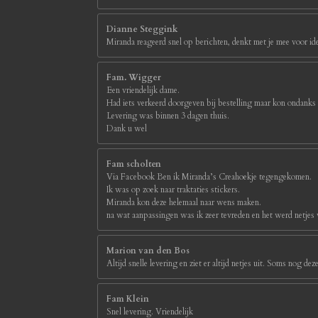
Dianne Steggink
Miranda reageerd snel op berichten, denkt met je mee voor id
Fam. Wigger
Een vriendelijk dame.
Had iets verkeerd doorgeven bij bestelling maar kon ondanks
Levering was binnen 3 dagen thuis.
Dank u wel
Fam scholten
Via Facebook Ben ik Miranda’s Creahoekje tegengekomen.
Ik was op zoek naar traktaties stickers.
Miranda kon deze helemaal naar wens maken.
na wat aanpassingen was ik zeer tevreden en het werd netjes
Marion van den Bos
Altijd snelle levering en ziet er altijd netjes uit. Soms nog d
Fam Klein
Snel levering. Vriendelijk