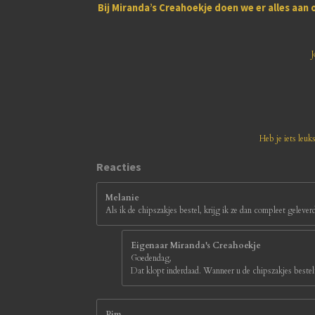
e
e
e
e
e
n
Bij
Miranda’s Creahoekje
doen we er alles aan 
:
r
r
r
r
r
3
.
r
r
r
r
8
J
1
e
e
e
e
8
1
n
n
n
n
8
1
8
1
Heb je iets leuk
8
1
Reacties
8
1
Melanie
8
Als ik de chipszakjes bestel, krijg ik ze dan compleet gelever
s
t
e
Eigenaar Miranda's Creahoekje
r
Goedendag,
r
Dat klopt inderdaad. Wanneer u de chipszakjes bestelt
e
n
Pim