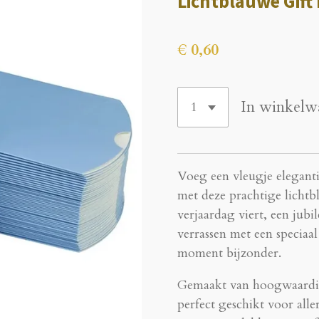
Lichtblauwe Gift
€ 0,60
In winkelw
Voeg een vleugje eleganti
met deze prachtige lichtb
verjaardag viert, een ju
verrassen met een specia
moment bijzonder.
Gemaakt van hoogwaardig,
perfect geschikt voor alle