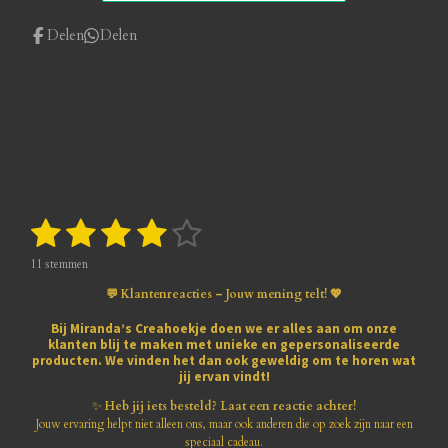
Delen
Delen
1
2
3
4
5
S
R
t
a
s
s
s
s
s
e
t
11 stemmen
m
i
t
t
t
t
t
m
💬 Klantenreacties – Jouw mening telt! 💖
n
e
e
e
e
e
e
g
n
Bij
Miranda’s Creahoekje
doen we er alles aan om onze
:
klanten blij te maken met
unieke en gepersonaliseerde
r
r
r
r
r
3
producten
. We vinden het dan ook geweldig om te horen wat
.
jij ervan vindt!
r
r
r
r
8
1
✨
Heb jij iets besteld? Laat een reactie achter!
e
e
e
e
8
Jouw ervaring helpt niet alleen ons, maar ook anderen die op zoek zijn naar een
1
speciaal cadeau.