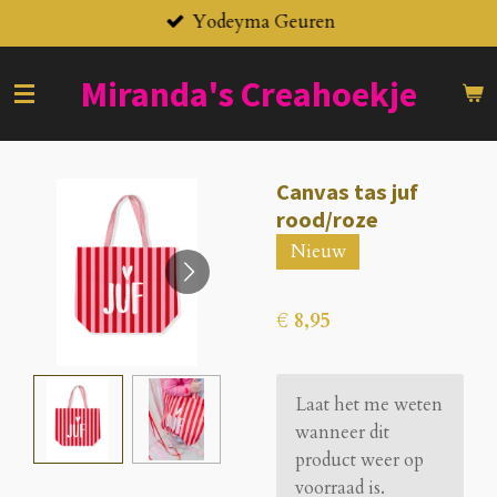
Yodeyma Geuren
Ga
direct
naar
Miranda's
Creahoekje
de
hoofdinhoud
Canvas tas juf
rood/roze
Nieuw
€ 8,95
Laat het me weten
wanneer dit
product weer op
voorraad is.