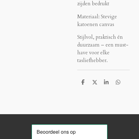
zijden bedrukt
Materiaal: Stevige
katoenen canvas
Stijlvol, praktisch én
duurzaam – een must-
have voor elke
tasliefhebber.
D
D
S
D
e
e
h
e
l
e
a
l
e
l
r
e
n
e
n