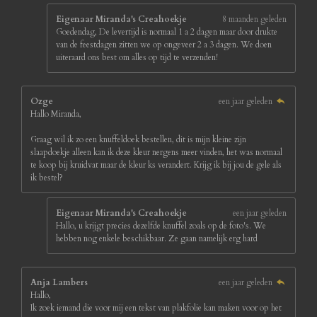
Eigenaar Miranda's Creahoekje
8 maanden geleden
Goedendag, De levertijd is normaal 1 a 2 dagen maar door drukte
van de feestdagen zitten we op ongeveer 2 a 3 dagen. We doen
uiteraard ons best om alles op tijd te verzenden!
Ozge
een jaar geleden
Hallo Miranda,
Graag wil ik zo een knuffeldoek bestellen, dit is mijn kleine zijn
slaapdoekje alleen kan ik deze kleur nergens meer vinden, het was normaal
te koop bij kruidvat maar de kleur ks verandert. Krijg ik bij jou de gele als
ik bestel?
Eigenaar Miranda's Creahoekje
een jaar geleden
Hallo, u krijgt precies dezelfde knuffel zoals op de foto's. We
hebben nog enkele beschikbaar. Ze gaan namelijk erg hard
Anja Lambers
een jaar geleden
Hallo,
Ik zoek iemand die voor mij een tekst van plakfolie kan maken voor op het