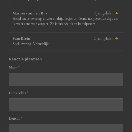
Marion van den Bos
2 jaar geleden
Altijd snelle levering en ziet er altijd netjes uit. Soms nog dezelfde dag, als
ik weer eens wat vergeet. Ze is vriendelijk en behulpzaam
Fam Klein
2 jaar geleden
Snel levering. Vriendelijk
Reactie plaatsen
Naam *
E-mailadres *
Bericht *