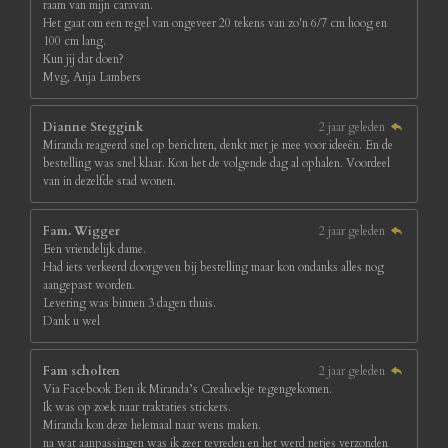
raam van mijn caravan.
Het gaat om een regel van ongeveer 20 tekens van zo'n 6/7 cm hoog en
100 cm lang.
Kun jij dat doen?
Mvg, Anja Lambers
Dianne Steggink
2 jaar geleden
Miranda reageerd snel op berichten, denkt met je mee voor ideeën. En de
bestelling was snel klaar. Kon het de volgende dag al ophalen. Voordeel
van in dezelfde stad wonen.
Fam. Wigger
2 jaar geleden
Een vriendelijk dame.
Had iets verkeerd doorgeven bij bestelling maar kon ondanks alles nog
aangepast worden.
Levering was binnen 3 dagen thuis.
Dank u wel
Fam scholten
2 jaar geleden
Via Facebook Ben ik Miranda’s Creahoekje tegengekomen.
Ik was op zoek naar traktaties stickers.
Miranda kon deze helemaal naar wens maken.
na wat aanpassingen was ik zeer tevreden en het werd netjes verzonden