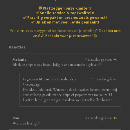
n
n
n
n
8
💬
Wat zeggen onze klanten?
1
✅
Snelle service & topkwaliteit!
8
✅
Prachtig verpakt en precies zoals gewenst!
1
✅
Uniek en met veel liefde gemaakt!
8
1
Heb je iets leuks te zeggen of een mooie foto van je bestelling?
Deel het met
8
ons!
💕
Bedankt voor je vertrouwen!
😊
1
8
Reacties
s
t
Melanie
7 maanden geleden
e
Als ik de chipszakjes bestel, krijg ik ze dan compleet geleverd?
r
r
e
Eigenaar Miranda's Creahoekje
7 maanden geleden
n
Goedendag,
Dat klopt inderdaad. Wanneer u de chipszakjes bestelt, leveren wij
deze volledig gevuld met de chips of popcorn van uw keuze. U
hoeft zich dus geen zorgen te maken over het zelf vullen hiervan.
Pim
8 maanden geleden
Wat is de levertijd?