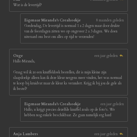
Wat is de levertijd?
Eigenaar Miranda's Creahoekje
8 maanden geleden
Goedendag, De levertijd is normaal 1 a 2 dagen maar door drukte
van de feestdagen zitten we op ongeveer 2 a 3 dagen. We doen
uiteraard ons best om alles op tijd te verzenden!
Ozge
een jaar geleden
Hallo Miranda,
Graag wil ik zo een knuffeldoek bestellen, dit is mijn kleine zijn
slaapdoekje alleen kan ik deze kleur nergens meer vinden, het was normaal
te koop bij kruidvat maar de kleur ks verandert. Krijg ik bij jou de gele als
ik bestel?
Eigenaar Miranda's Creahoekje
een jaar geleden
Hallo, u krijgt precies dezelfde knuffel zoals op de foto's. We
hebben nog enkele beschikbaar. Ze gaan namelijk erg hard
Anja Lambers
een jaar geleden