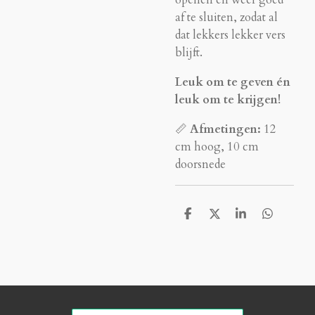
openen en weer goed
af te sluiten, zodat al
dat lekkers lekker vers
blijft.
Leuk om te geven én
leuk om te krijgen!
📏
Afmetingen:
12
cm hoog, 10 cm
doorsnede
D
D
S
D
e
e
h
e
l
e
a
l
e
l
r
e
n
e
n