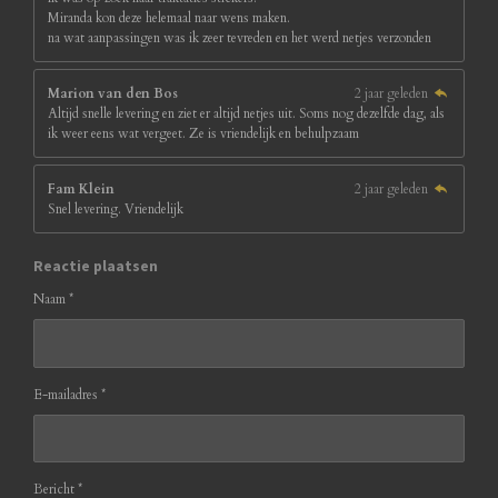
Miranda kon deze helemaal naar wens maken.
na wat aanpassingen was ik zeer tevreden en het werd netjes verzonden
Marion van den Bos
2 jaar geleden
Altijd snelle levering en ziet er altijd netjes uit. Soms nog dezelfde dag, als
ik weer eens wat vergeet. Ze is vriendelijk en behulpzaam
Fam Klein
2 jaar geleden
Snel levering. Vriendelijk
Reactie plaatsen
Naam *
E-mailadres *
Bericht *