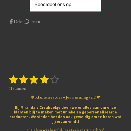
Delen
Delen
1
2
3
4
5
S
R
t
a
s
s
s
s
s
e
t
11 stemmen
m
i
t
t
t
t
t
m
💬 Klantenreacties – Jouw mening telt! 💖
n
e
e
e
e
e
e
g
n
Bij
Miranda’s Creahoekje
doen we er alles aan om onze
:
klanten blij te maken met
unieke en gepersonaliseerde
r
r
r
r
r
3
producten
. We vinden het dan ook geweldig om te horen wat
.
jij ervan vindt!
r
r
r
r
8
1
✨
Heb jij iets besteld? Laat een reactie achter!