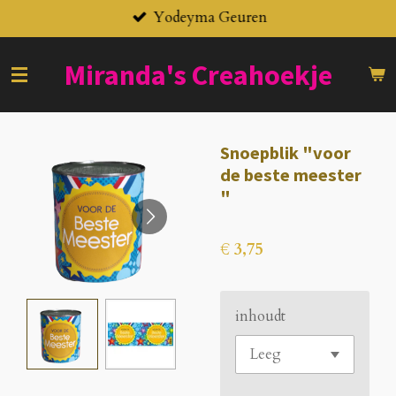
Yodeyma Geuren
Ga
direct
naar
Miranda's
Creahoekje
de
hoofdinhoud
Snoepblik "voor
de beste meester
"
€ 3,75
inhoudt