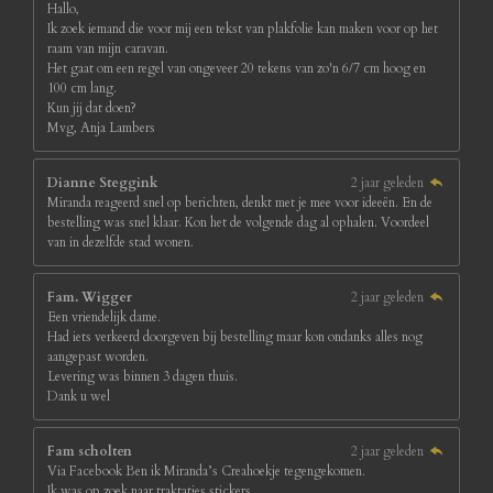
Hallo,
Ik zoek iemand die voor mij een tekst van plakfolie kan maken voor op het
raam van mijn caravan.
Het gaat om een regel van ongeveer 20 tekens van zo'n 6/7 cm hoog en
100 cm lang.
Kun jij dat doen?
Mvg, Anja Lambers
Dianne Steggink
2 jaar geleden
Miranda reageerd snel op berichten, denkt met je mee voor ideeën. En de
bestelling was snel klaar. Kon het de volgende dag al ophalen. Voordeel
van in dezelfde stad wonen.
Fam. Wigger
2 jaar geleden
Een vriendelijk dame.
Had iets verkeerd doorgeven bij bestelling maar kon ondanks alles nog
aangepast worden.
Levering was binnen 3 dagen thuis.
Dank u wel
Fam scholten
2 jaar geleden
Via Facebook Ben ik Miranda’s Creahoekje tegengekomen.
Ik was op zoek naar traktaties stickers.