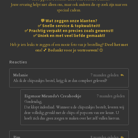
e
e
e
e
8
Jouw ervaring helpt niet alleen ons, maar ook anderen die op zoek zijn naar een
1
speciaal cadeau.
n
n
n
n
8
💬
Wat zeggen onze klanten?
1
✅
Snelle service & topkwaliteit!
8
✅
Prachtig verpakt en precies zoals gewenst!
1
✅
Uniek en met veel liefde gemaakt!
8
1
Heb je iets leuks te zeggen of een mooie foto van je bestelling?
Deel het met
8
ons!
💕
Bedankt voor je vertrouwen!
😊
1
8
Reacties
s
t
Melanie
7 maanden geleden
e
Als ik de chipszakjes bestel, krijg ik ze dan compleet geleverd?
r
r
e
Eigenaar Miranda's Creahoekje
7 maanden geleden
n
Goedendag,
Dat klopt inderdaad. Wanneer u de chipszakjes bestelt, leveren wij
deze volledig gevuld met de chips of popcorn van uw keuze. U
hoeft zich dus geen zorgen te maken over het zelf vullen hiervan.
Pim
8 maanden geleden