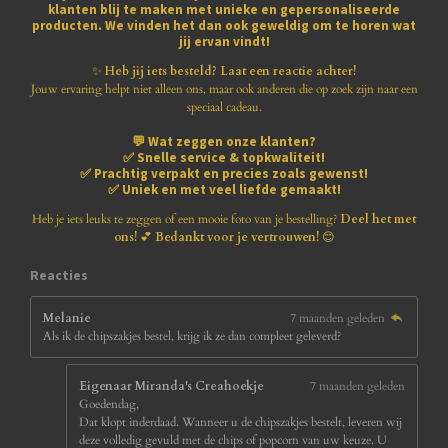
klanten blij te maken met
unieke en gepersonaliseerde
r
r
r
r
r
3
producten
. We vinden het dan ook geweldig om te horen wat
.
jij ervan vindt!
r
r
r
r
8
1
✨
Heb jij iets besteld? Laat een reactie achter!
e
e
e
e
8
Jouw ervaring helpt niet alleen ons, maar ook anderen die op zoek zijn naar een
1
speciaal cadeau.
n
n
n
n
8
💬
Wat zeggen onze klanten?
1
✅
Snelle service & topkwaliteit!
8
✅
Prachtig verpakt en precies zoals gewenst!
1
✅
Uniek en met veel liefde gemaakt!
8
1
Heb je iets leuks te zeggen of een mooie foto van je bestelling?
Deel het met
8
ons!
💕
Bedankt voor je vertrouwen!
😊
1
8
Reacties
s
t
Melanie
7 maanden geleden
e
Als ik de chipszakjes bestel, krijg ik ze dan compleet geleverd?
r
r
e
Eigenaar Miranda's Creahoekje
7 maanden geleden
n
Goedendag,
Dat klopt inderdaad. Wanneer u de chipszakjes bestelt, leveren wij
deze volledig gevuld met de chips of popcorn van uw keuze. U