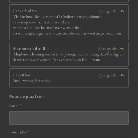
Fam scholten
2 jaar geleden
Via Facebook Ben ik Miranda’s Creahoekje tegengekomen.
Ik was op zoek naar traktaties stickers.
Miranda kon deze helemaal naar wens maken.
na wat aanpassingen was ik zeer tevreden en het werd netjes verzonden
Marion van den Bos
2 jaar geleden
Altijd snelle levering en ziet er altijd netjes uit. Soms nog dezelfde dag, als
ik weer eens wat vergeet. Ze is vriendelijk en behulpzaam
Fam Klein
2 jaar geleden
Snel levering. Vriendelijk
Reactie plaatsen
Naam *
E-mailadres *