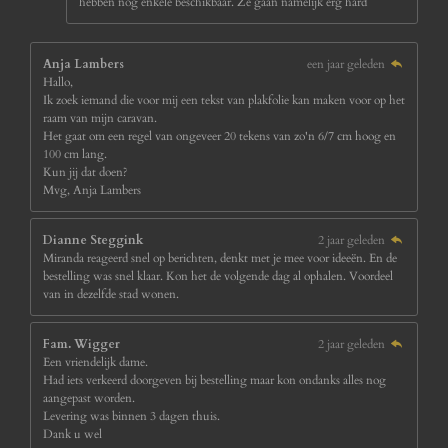
hebben nog enkele beschikbaar. Ze gaan namelijk erg hard
Anja Lambers
een jaar geleden
Hallo,
Ik zoek iemand die voor mij een tekst van plakfolie kan maken voor op het
raam van mijn caravan.
Het gaat om een regel van ongeveer 20 tekens van zo'n 6/7 cm hoog en
100 cm lang.
Kun jij dat doen?
Mvg, Anja Lambers
Dianne Steggink
2 jaar geleden
Miranda reageerd snel op berichten, denkt met je mee voor ideeën. En de
bestelling was snel klaar. Kon het de volgende dag al ophalen. Voordeel
van in dezelfde stad wonen.
Fam. Wigger
2 jaar geleden
Een vriendelijk dame.
Had iets verkeerd doorgeven bij bestelling maar kon ondanks alles nog
aangepast worden.
Levering was binnen 3 dagen thuis.
Dank u wel