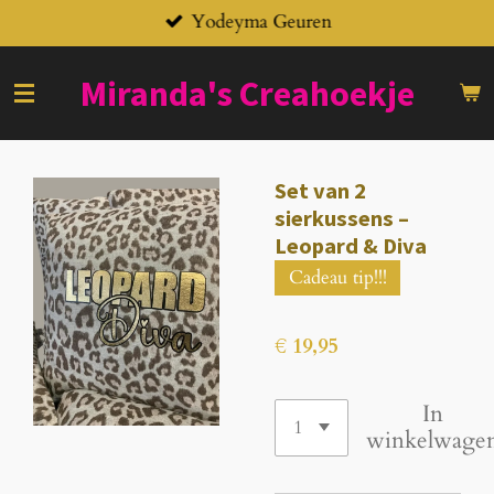
Yodeyma Geuren
Ga
direct
naar
Miranda's
Creahoekje
de
hoofdinhoud
Set van 2
sierkussens –
Leopard & Diva
Cadeau tip!!!
€ 19,95
In
winkelwage