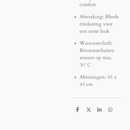
comfort
Afwerking: Blinde
ritssluiting voor
een nette look
Wasvoorschrift:
Binnenstebuiten
wassen op max.
30°C
Afmetingen: 45 x
45 cm
D
D
S
D
e
e
h
e
l
e
a
l
e
l
r
e