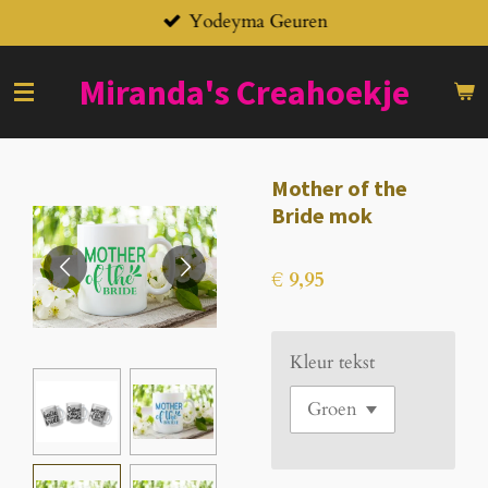
Yodeyma Geuren
Ga
direct
naar
Miranda's
Creahoekje
de
hoofdinhoud
Mother of the
Bride mok
€ 9,95
Kleur tekst