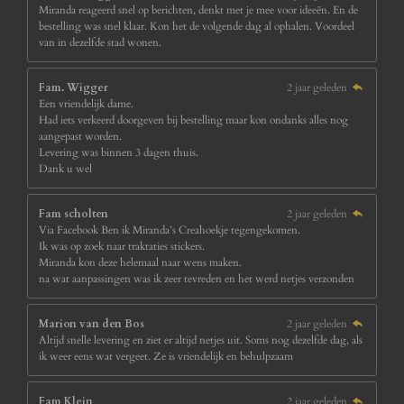
Miranda reageerd snel op berichten, denkt met je mee voor ideeën. En de
bestelling was snel klaar. Kon het de volgende dag al ophalen. Voordeel
van in dezelfde stad wonen.
Fam. Wigger
2 jaar geleden
Een vriendelijk dame.
Had iets verkeerd doorgeven bij bestelling maar kon ondanks alles nog
aangepast worden.
Levering was binnen 3 dagen thuis.
Dank u wel
Fam scholten
2 jaar geleden
Via Facebook Ben ik Miranda’s Creahoekje tegengekomen.
Ik was op zoek naar traktaties stickers.
Miranda kon deze helemaal naar wens maken.
na wat aanpassingen was ik zeer tevreden en het werd netjes verzonden
Marion van den Bos
2 jaar geleden
Altijd snelle levering en ziet er altijd netjes uit. Soms nog dezelfde dag, als
ik weer eens wat vergeet. Ze is vriendelijk en behulpzaam
Fam Klein
2 jaar geleden