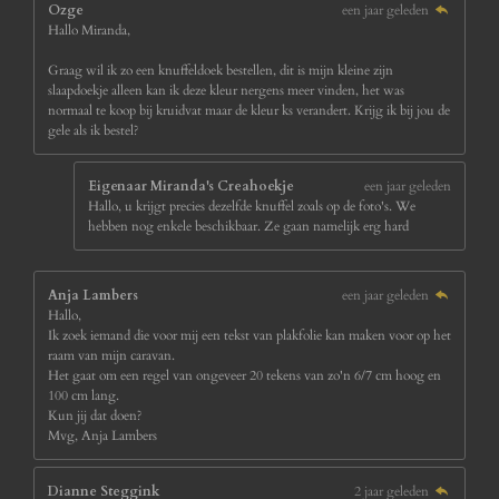
Ozge
een jaar geleden
Hallo Miranda,
Graag wil ik zo een knuffeldoek bestellen, dit is mijn kleine zijn
slaapdoekje alleen kan ik deze kleur nergens meer vinden, het was
normaal te koop bij kruidvat maar de kleur ks verandert. Krijg ik bij jou de
gele als ik bestel?
Eigenaar Miranda's Creahoekje
een jaar geleden
Hallo, u krijgt precies dezelfde knuffel zoals op de foto's. We
hebben nog enkele beschikbaar. Ze gaan namelijk erg hard
Anja Lambers
een jaar geleden
Hallo,
Ik zoek iemand die voor mij een tekst van plakfolie kan maken voor op het
raam van mijn caravan.
Het gaat om een regel van ongeveer 20 tekens van zo'n 6/7 cm hoog en
100 cm lang.
Kun jij dat doen?
Mvg, Anja Lambers
Dianne Steggink
2 jaar geleden