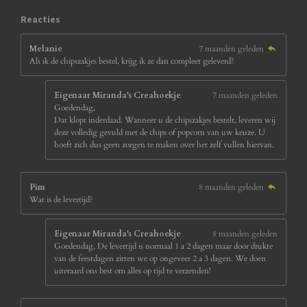
1
8
Reacties
s
t
Melanie
7 maanden geleden
e
Als ik de chipszakjes bestel, krijg ik ze dan compleet geleverd?
r
r
e
Eigenaar Miranda's Creahoekje
7 maanden geleden
n
Goedendag,
Dat klopt inderdaad. Wanneer u de chipszakjes bestelt, leveren wij
deze volledig gevuld met de chips of popcorn van uw keuze. U
hoeft zich dus geen zorgen te maken over het zelf vullen hiervan.
Pim
8 maanden geleden
Wat is de levertijd?
Eigenaar Miranda's Creahoekje
8 maanden geleden
Goedendag, De levertijd is normaal 1 a 2 dagen maar door drukte
van de feestdagen zitten we op ongeveer 2 a 3 dagen. We doen
uiteraard ons best om alles op tijd te verzenden!