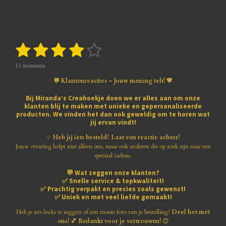
1
2
3
4
5
S
R
t
a
s
s
s
s
s
e
t
11 stemmen
m
i
t
t
t
t
t
m
💬 Klantenreacties – Jouw mening telt! 💖
n
e
e
e
e
e
e
g
n
Bij
Miranda’s Creahoekje
doen we er alles aan om onze
:
klanten blij te maken met
unieke en gepersonaliseerde
r
r
r
r
r
3
producten
. We vinden het dan ook geweldig om te horen wat
.
jij ervan vindt!
r
r
r
r
8
1
✨
Heb jij iets besteld? Laat een reactie achter!
e
e
e
e
8
Jouw ervaring helpt niet alleen ons, maar ook anderen die op zoek zijn naar een
1
speciaal cadeau.
n
n
n
n
8
💬
Wat zeggen onze klanten?
1
✅
Snelle service & topkwaliteit!
8
✅
Prachtig verpakt en precies zoals gewenst!
1
✅
Uniek en met veel liefde gemaakt!
8
1
Heb je iets leuks te zeggen of een mooie foto van je bestelling?
Deel het met
8
ons!
💕
Bedankt voor je vertrouwen!
😊