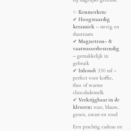
bij dagelijks gebruik.
✨
Kenmerken:
✔
Hoogwaardig
keramiek
– stevig en
duurzaam
✔
Magnetron- &
vaatwasserbestendig
– gemakkelijk in
gebruik
✔
Inhoud:
330 ml –
perfect voor koffie,
thee of warme
chocolademelk
✔
Verkrijgbaar in de
kleuren:
roze, blauw,
groen, zwart en rood
Een prachtig cadeau en