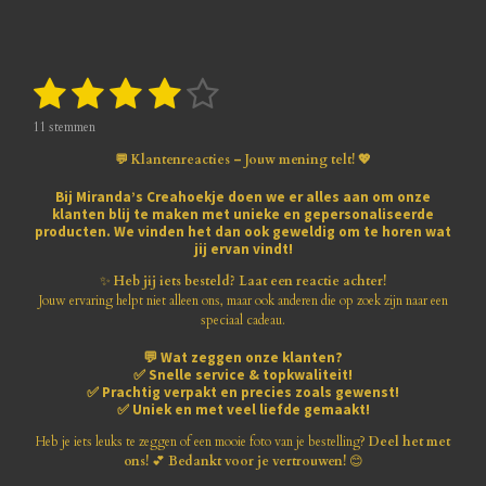
1
2
3
4
5
S
R
t
a
s
s
s
s
s
e
t
11 stemmen
m
i
t
t
t
t
t
m
💬 Klantenreacties – Jouw mening telt! 💖
n
e
e
e
e
e
e
g
n
Bij
Miranda’s Creahoekje
doen we er alles aan om onze
:
klanten blij te maken met
unieke en gepersonaliseerde
r
r
r
r
r
3
producten
. We vinden het dan ook geweldig om te horen wat
.
jij ervan vindt!
r
r
r
r
8
1
✨
Heb jij iets besteld? Laat een reactie achter!
e
e
e
e
8
Jouw ervaring helpt niet alleen ons, maar ook anderen die op zoek zijn naar een
1
speciaal cadeau.
n
n
n
n
8
💬
Wat zeggen onze klanten?
1
✅
Snelle service & topkwaliteit!
8
✅
Prachtig verpakt en precies zoals gewenst!
1
✅
Uniek en met veel liefde gemaakt!
8
1
Heb je iets leuks te zeggen of een mooie foto van je bestelling?
Deel het met
8
ons!
💕
Bedankt voor je vertrouwen!
😊
1