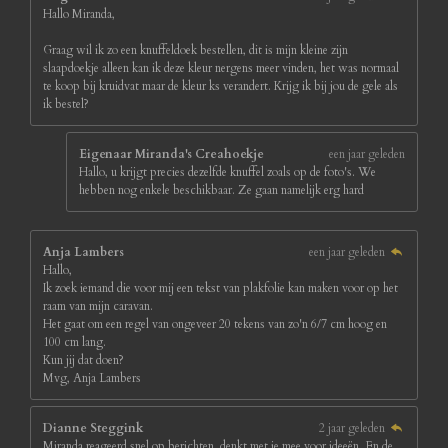
Hallo Miranda,
Graag wil ik zo een knuffeldoek bestellen, dit is mijn kleine zijn
slaapdoekje alleen kan ik deze kleur nergens meer vinden, het was normaal
te koop bij kruidvat maar de kleur ks verandert. Krijg ik bij jou de gele als
ik bestel?
Eigenaar Miranda's Creahoekje
een jaar geleden
Hallo, u krijgt precies dezelfde knuffel zoals op de foto's. We
hebben nog enkele beschikbaar. Ze gaan namelijk erg hard
Anja Lambers
een jaar geleden
Hallo,
Ik zoek iemand die voor mij een tekst van plakfolie kan maken voor op het
raam van mijn caravan.
Het gaat om een regel van ongeveer 20 tekens van zo'n 6/7 cm hoog en
100 cm lang.
Kun jij dat doen?
Mvg, Anja Lambers
Dianne Steggink
2 jaar geleden
Miranda reageerd snel op berichten, denkt met je mee voor ideeën. En de