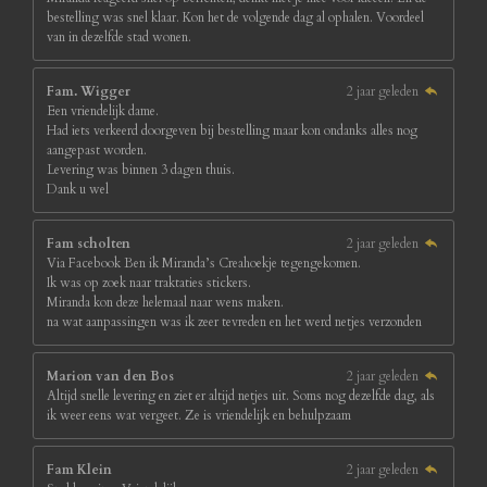
bestelling was snel klaar. Kon het de volgende dag al ophalen. Voordeel
van in dezelfde stad wonen.
Fam. Wigger
2 jaar geleden
Een vriendelijk dame.
Had iets verkeerd doorgeven bij bestelling maar kon ondanks alles nog
aangepast worden.
Levering was binnen 3 dagen thuis.
Dank u wel
Fam scholten
2 jaar geleden
Via Facebook Ben ik Miranda’s Creahoekje tegengekomen.
Ik was op zoek naar traktaties stickers.
Miranda kon deze helemaal naar wens maken.
na wat aanpassingen was ik zeer tevreden en het werd netjes verzonden
Marion van den Bos
2 jaar geleden
Altijd snelle levering en ziet er altijd netjes uit. Soms nog dezelfde dag, als
ik weer eens wat vergeet. Ze is vriendelijk en behulpzaam
Fam Klein
2 jaar geleden