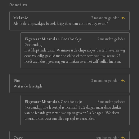
8
Reacties
s
t
Melanie
7 maanden geleden
e
Als ik de chipszakjes bestel, krijg ik ze dan compleet geleverd?
r
r
e
Eigenaar Miranda's Creahoekje
7 maanden geleden
n
Goedendag,
Dat klopt inderdaad. Wanneer u de chipszakjes bestelt, leveren wij
deze volledig gevuld met de chips of popcorn van uw keuze. U
hoeft zich dus geen zorgen te maken over het zelf vullen hiervan.
Pim
8 maanden geleden
Wat is de levertijd?
Eigenaar Miranda's Creahoekje
8 maanden geleden
Goedendag, De levertijd is normaal 1 a 2 dagen maar door drukte
van de feestdagen zitten we op ongeveer 2 a 3 dagen. We doen
uiteraard ons best om alles op tijd te verzenden!
Ozge
een jaar geleden