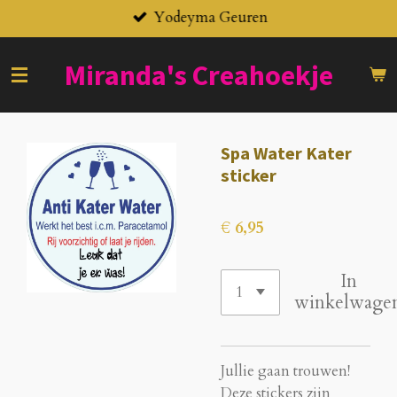
Yodeyma Geuren
Ga
direct
naar
Miranda's
Creahoekje
de
hoofdinhoud
Spa Water Kater
sticker
€ 6,95
In
winkelwage
Jullie gaan trouwen!
Deze stickers zijn