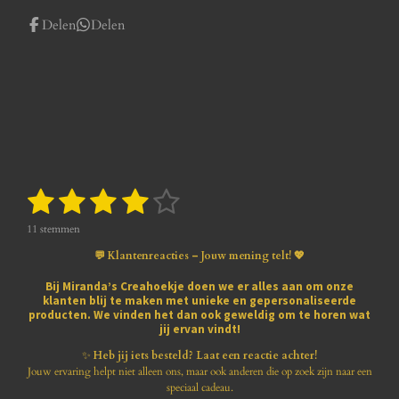
Delen
Delen
1
2
3
4
5
S
R
t
a
s
s
s
s
s
e
t
11 stemmen
m
i
t
t
t
t
t
m
💬 Klantenreacties – Jouw mening telt! 💖
n
e
e
e
e
e
e
g
n
Bij
Miranda’s Creahoekje
doen we er alles aan om onze
:
klanten blij te maken met
unieke en gepersonaliseerde
r
r
r
r
r
3
producten
. We vinden het dan ook geweldig om te horen wat
.
jij ervan vindt!
r
r
r
r
8
1
✨
Heb jij iets besteld? Laat een reactie achter!
e
e
e
e
8
Jouw ervaring helpt niet alleen ons, maar ook anderen die op zoek zijn naar een
1
speciaal cadeau.