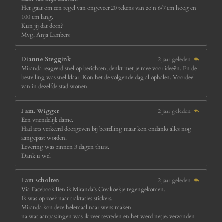
Het gaat om een regel van ongeveer 20 tekens van zo'n 6/7 cm hoog en
100 cm lang.
Kun jij dat doen?
Mvg, Anja Lambers
Dianne Steggink
2 jaar geleden
Miranda reageerd snel op berichten, denkt met je mee voor ideeën. En de
bestelling was snel klaar. Kon het de volgende dag al ophalen. Voordeel
van in dezelfde stad wonen.
Fam. Wigger
2 jaar geleden
Een vriendelijk dame.
Had iets verkeerd doorgeven bij bestelling maar kon ondanks alles nog
aangepast worden.
Levering was binnen 3 dagen thuis.
Dank u wel
Fam scholten
2 jaar geleden
Via Facebook Ben ik Miranda’s Creahoekje tegengekomen.
Ik was op zoek naar traktaties stickers.
Miranda kon deze helemaal naar wens maken.
na wat aanpassingen was ik zeer tevreden en het werd netjes verzonden