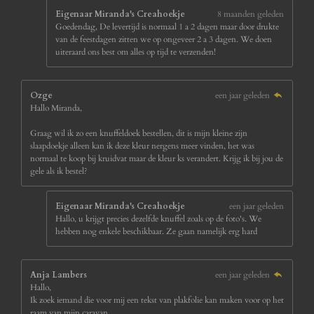
Eigenaar Miranda's Creahoekje
8 maanden geleden
Goedendag, De levertijd is normaal 1 a 2 dagen maar door drukte
van de feestdagen zitten we op ongeveer 2 a 3 dagen. We doen
uiteraard ons best om alles op tijd te verzenden!
Ozge
een jaar geleden
Hallo Miranda,
Graag wil ik zo een knuffeldoek bestellen, dit is mijn kleine zijn
slaapdoekje alleen kan ik deze kleur nergens meer vinden, het was
normaal te koop bij kruidvat maar de kleur ks verandert. Krijg ik bij jou de
gele als ik bestel?
Eigenaar Miranda's Creahoekje
een jaar geleden
Hallo, u krijgt precies dezelfde knuffel zoals op de foto's. We
hebben nog enkele beschikbaar. Ze gaan namelijk erg hard
Anja Lambers
een jaar geleden
Hallo,
Ik zoek iemand die voor mij een tekst van plakfolie kan maken voor op het
raam van mijn caravan.