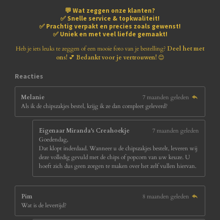
n
n
n
n
8
💬
Wat zeggen onze klanten?
1
✅
Snelle service & topkwaliteit!
8
✅
Prachtig verpakt en precies zoals gewenst!
1
✅
Uniek en met veel liefde gemaakt!
8
1
Heb je iets leuks te zeggen of een mooie foto van je bestelling?
Deel het met
8
ons!
💕
Bedankt voor je vertrouwen!
😊
1
8
Reacties
s
t
Melanie
7 maanden geleden
e
Als ik de chipszakjes bestel, krijg ik ze dan compleet geleverd?
r
r
e
Eigenaar Miranda's Creahoekje
7 maanden geleden
n
Goedendag,
Dat klopt inderdaad. Wanneer u de chipszakjes bestelt, leveren wij
deze volledig gevuld met de chips of popcorn van uw keuze. U
hoeft zich dus geen zorgen te maken over het zelf vullen hiervan.
Pim
8 maanden geleden
Wat is de levertijd?