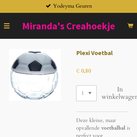
Yodeyma Geuren
Ga
direct
naar
Miranda's
Creahoekje
de
hoofdinhoud
Plexi Voetbal
€ 0,80
In
winkelwage
Deze kleine, maar
opvallende
voetbalbal
is
perfect voor