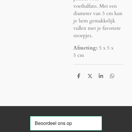
voetbalfans. Met een
diameter van 5 cm kun
je hem gemakkelijk
vullen met je favoriete
snoepjes.
Afmeting:
5 x 5 x
5 cm
D
D
S
D
e
e
h
e
l
e
a
l
e
l
r
e
n
e
n