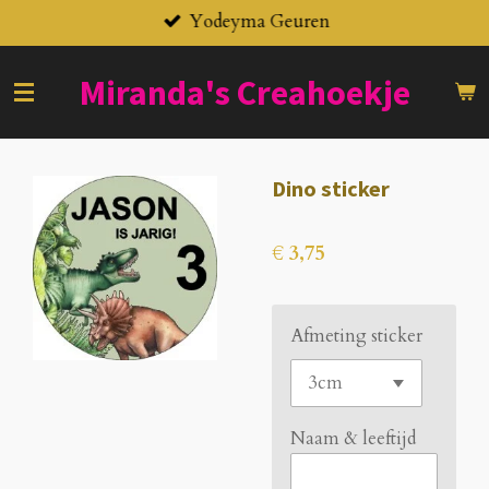
Yodeyma Geuren
Ga
direct
naar
Miranda's
Creahoekje
de
hoofdinhoud
Dino sticker
€ 3,75
Afmeting sticker
Naam & leeftijd