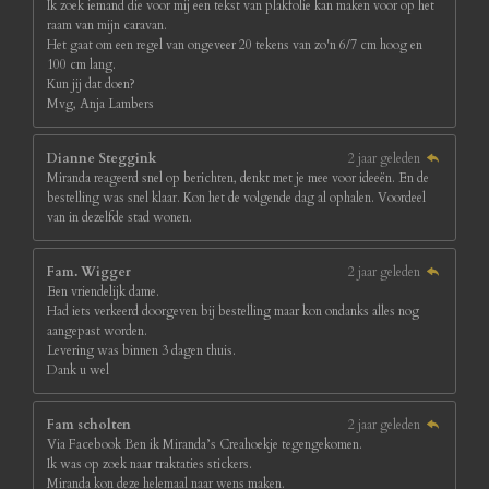
Ik zoek iemand die voor mij een tekst van plakfolie kan maken voor op het
raam van mijn caravan.
Het gaat om een regel van ongeveer 20 tekens van zo'n 6/7 cm hoog en
100 cm lang.
Kun jij dat doen?
Mvg, Anja Lambers
Dianne Steggink
2 jaar geleden
Miranda reageerd snel op berichten, denkt met je mee voor ideeën. En de
bestelling was snel klaar. Kon het de volgende dag al ophalen. Voordeel
van in dezelfde stad wonen.
Fam. Wigger
2 jaar geleden
Een vriendelijk dame.
Had iets verkeerd doorgeven bij bestelling maar kon ondanks alles nog
aangepast worden.
Levering was binnen 3 dagen thuis.
Dank u wel
Fam scholten
2 jaar geleden
Via Facebook Ben ik Miranda’s Creahoekje tegengekomen.
Ik was op zoek naar traktaties stickers.
Miranda kon deze helemaal naar wens maken.