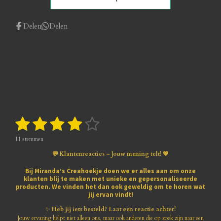
Delen
Delen
1
2
3
4
5
S
R
t
a
s
s
s
s
s
e
t
11 stemmen
m
i
t
t
t
t
t
m
💬 Klantenreacties – Jouw mening telt! 💖
n
e
e
e
e
e
e
g
n
Bij
Miranda’s Creahoekje
doen we er alles aan om onze
:
klanten blij te maken met
unieke en gepersonaliseerde
r
r
r
r
r
3
producten
. We vinden het dan ook geweldig om te horen wat
.
jij ervan vindt!
r
r
r
r
8
1
✨
Heb jij iets besteld? Laat een reactie achter!
e
e
e
e
8
Jouw ervaring helpt niet alleen ons, maar ook anderen die op zoek zijn naar een