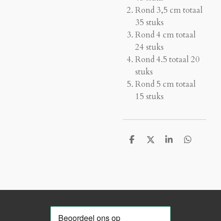
Rond 3,5 cm totaal
35 stuks
Rond 4 cm totaal
24 stuks
Rond 4.5 totaal 20
stuks
Rond 5 cm totaal
15 stuks
D
D
S
D
e
e
h
e
l
e
a
l
e
l
r
e
n
e
n