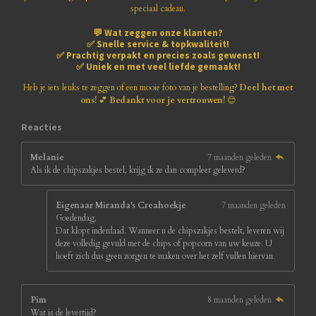
1
speciaal cadeau.
n
n
n
n
8
💬
Wat zeggen onze klanten?
1
✅
Snelle service & topkwaliteit!
8
✅
Prachtig verpakt en precies zoals gewenst!
1
✅
Uniek en met veel liefde gemaakt!
8
1
Heb je iets leuks te zeggen of een mooie foto van je bestelling?
Deel het met
8
ons!
💕
Bedankt voor je vertrouwen!
😊
1
8
Reacties
s
t
Melanie
7 maanden geleden
e
Als ik de chipszakjes bestel, krijg ik ze dan compleet geleverd?
r
r
e
Eigenaar Miranda's Creahoekje
7 maanden geleden
n
Goedendag,
Dat klopt inderdaad. Wanneer u de chipszakjes bestelt, leveren wij
deze volledig gevuld met de chips of popcorn van uw keuze. U
hoeft zich dus geen zorgen te maken over het zelf vullen hiervan.
Pim
8 maanden geleden
Wat is de levertijd?