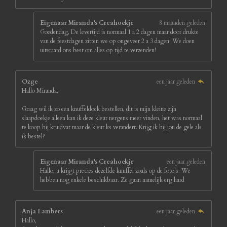
Eigenaar Miranda's Creahoekje
8 maanden geleden
Goedendag, De levertijd is normaal 1 a 2 dagen maar door drukte
van de feestdagen zitten we op ongeveer 2 a 3 dagen. We doen
uiteraard ons best om alles op tijd te verzenden!
Ozge
een jaar geleden
Hallo Miranda,
Graag wil ik zo een knuffeldoek bestellen, dit is mijn kleine zijn
slaapdoekje alleen kan ik deze kleur nergens meer vinden, het was normaal
te koop bij kruidvat maar de kleur ks verandert. Krijg ik bij jou de gele als
ik bestel?
Eigenaar Miranda's Creahoekje
een jaar geleden
Hallo, u krijgt precies dezelfde knuffel zoals op de foto's. We
hebben nog enkele beschikbaar. Ze gaan namelijk erg hard
Anja Lambers
een jaar geleden
Hallo,