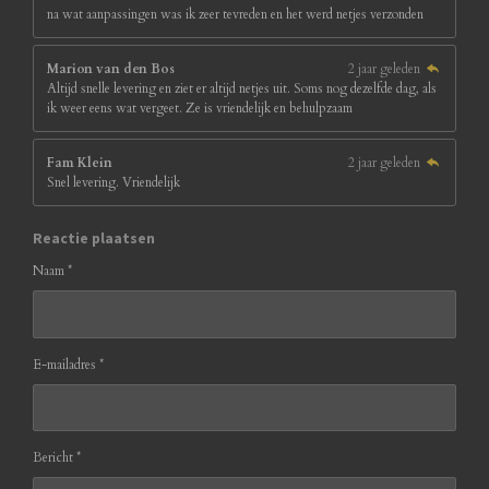
na wat aanpassingen was ik zeer tevreden en het werd netjes verzonden
Marion van den Bos
2 jaar geleden
Altijd snelle levering en ziet er altijd netjes uit. Soms nog dezelfde dag, als
ik weer eens wat vergeet. Ze is vriendelijk en behulpzaam
Fam Klein
2 jaar geleden
Snel levering. Vriendelijk
Reactie plaatsen
Naam *
E-mailadres *
Bericht *