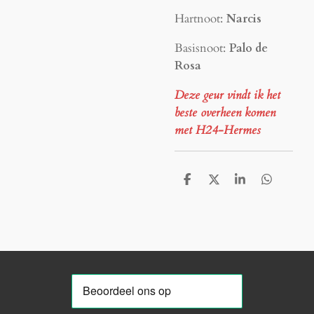
Hartnoot:
Narcis
Basisnoot:
Palo de
Rosa
Deze geur vindt ik het
beste overheen komen
met H24-Hermes
D
D
S
D
e
e
h
e
l
e
a
l
e
l
r
e
n
e
n