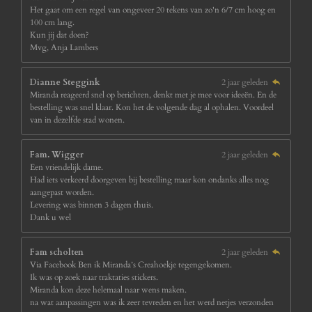
Het gaat om een regel van ongeveer 20 tekens van zo'n 6/7 cm hoog en
100 cm lang.
Kun jij dat doen?
Mvg, Anja Lambers
Dianne Steggink
2 jaar geleden
Miranda reageerd snel op berichten, denkt met je mee voor ideeën. En de
bestelling was snel klaar. Kon het de volgende dag al ophalen. Voordeel
van in dezelfde stad wonen.
Fam. Wigger
2 jaar geleden
Een vriendelijk dame.
Had iets verkeerd doorgeven bij bestelling maar kon ondanks alles nog
aangepast worden.
Levering was binnen 3 dagen thuis.
Dank u wel
Fam scholten
2 jaar geleden
Via Facebook Ben ik Miranda’s Creahoekje tegengekomen.
Ik was op zoek naar traktaties stickers.
Miranda kon deze helemaal naar wens maken.
na wat aanpassingen was ik zeer tevreden en het werd netjes verzonden