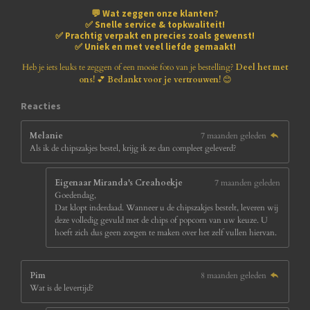
8
💬
Wat zeggen onze klanten?
1
✅
Snelle service & topkwaliteit!
8
✅
Prachtig verpakt en precies zoals gewenst!
1
✅
Uniek en met veel liefde gemaakt!
8
1
Heb je iets leuks te zeggen of een mooie foto van je bestelling?
Deel het met
8
ons!
💕
Bedankt voor je vertrouwen!
😊
1
8
Reacties
s
t
Melanie
7 maanden geleden
e
Als ik de chipszakjes bestel, krijg ik ze dan compleet geleverd?
r
r
e
Eigenaar Miranda's Creahoekje
7 maanden geleden
n
Goedendag,
Dat klopt inderdaad. Wanneer u de chipszakjes bestelt, leveren wij
deze volledig gevuld met de chips of popcorn van uw keuze. U
hoeft zich dus geen zorgen te maken over het zelf vullen hiervan.
Pim
8 maanden geleden
Wat is de levertijd?