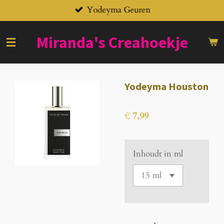
Yodeyma Geuren
Ga
direct
naar
Miranda's
Creahoekje
de
hoofdinhoud
Yodeyma Houston
€ 7,99
Inhoudt in ml