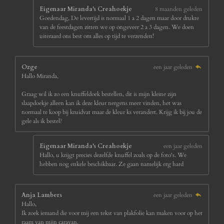
Eigenaar Miranda's Creahoekje
8 maanden geleden
Goedendag, De levertijd is normaal 1 a 2 dagen maar door drukte
van de feestdagen zitten we op ongeveer 2 a 3 dagen. We doen
uiteraard ons best om alles op tijd te verzenden!
Ozge
een jaar geleden
Hallo Miranda,
Graag wil ik zo een knuffeldoek bestellen, dit is mijn kleine zijn
slaapdoekje alleen kan ik deze kleur nergens meer vinden, het was
normaal te koop bij kruidvat maar de kleur ks verandert. Krijg ik bij jou de
gele als ik bestel?
Eigenaar Miranda's Creahoekje
een jaar geleden
Hallo, u krijgt precies dezelfde knuffel zoals op de foto's. We
hebben nog enkele beschikbaar. Ze gaan namelijk erg hard
Anja Lambers
een jaar geleden
Hallo,
Ik zoek iemand die voor mij een tekst van plakfolie kan maken voor op het
raam van mijn caravan.