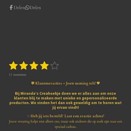
Delen
Delen
1
2
3
4
5
S
R
t
a
s
s
s
s
s
e
t
11 stemmen
m
i
t
t
t
t
t
m
💬 Klantenreacties – Jouw mening telt! 💖
n
e
e
e
e
e
e
g
n
Bij
Miranda’s Creahoekje
doen we er alles aan om onze
:
klanten blij te maken met
unieke en gepersonaliseerde
r
r
r
r
r
3
producten
. We vinden het dan ook geweldig om te horen wat
.
jij ervan vindt!
r
r
r
r
8
1
✨
Heb jij iets besteld? Laat een reactie achter!
e
e
e
e
8
Jouw ervaring helpt niet alleen ons, maar ook anderen die op zoek zijn naar een
1
speciaal cadeau.
n
n
n
n