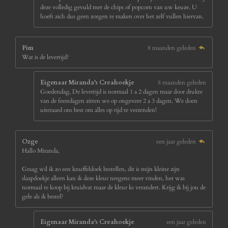
deze volledig gevuld met de chips of popcorn van uw keuze. U
hoeft zich dus geen zorgen te maken over het zelf vullen hiervan.
Pim
8 maanden geleden
Wat is de levertijd?
Eigenaar Miranda's Creahoekje
8 maanden geleden
Goedendag, De levertijd is normaal 1 a 2 dagen maar door drukte
van de feestdagen zitten we op ongeveer 2 a 3 dagen. We doen
uiteraard ons best om alles op tijd te verzenden!
Ozge
een jaar geleden
Hallo Miranda,
Graag wil ik zo een knuffeldoek bestellen, dit is mijn kleine zijn
slaapdoekje alleen kan ik deze kleur nergens meer vinden, het was
normaal te koop bij kruidvat maar de kleur ks verandert. Krijg ik bij jou de
gele als ik bestel?
Eigenaar Miranda's Creahoekje
een jaar geleden