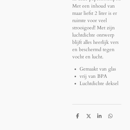
Met een inhoud van
maar liefst 2 liter is er
ruimte voor veel
strooigoed! Met zijn
luchtdichte ontwerp
blijft alles heerlijk vers
en beschermd tegen
vocht en lucht.
Gemaakt van glas
vrij van BPA
Luchtdichte deksel
D
D
S
D
e
e
h
e
l
e
a
l