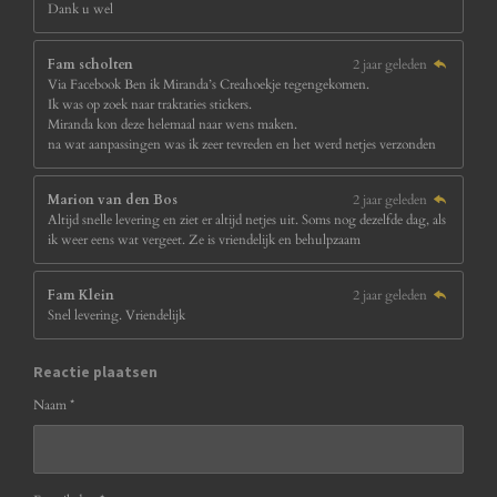
Dank u wel
Fam scholten
2 jaar geleden
Via Facebook Ben ik Miranda’s Creahoekje tegengekomen.
Ik was op zoek naar traktaties stickers.
Miranda kon deze helemaal naar wens maken.
na wat aanpassingen was ik zeer tevreden en het werd netjes verzonden
Marion van den Bos
2 jaar geleden
Altijd snelle levering en ziet er altijd netjes uit. Soms nog dezelfde dag, als
ik weer eens wat vergeet. Ze is vriendelijk en behulpzaam
Fam Klein
2 jaar geleden
Snel levering. Vriendelijk
Reactie plaatsen
Naam *