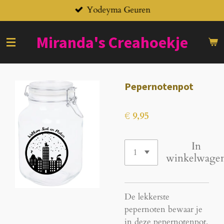
Yodeyma Geuren
Ga
direct
naar
Miranda's
Creahoekje
de
hoofdinhoud
Pepernotenpot
€ 9,95
In
winkelwage
De lekkerste
pepernoten bewaar je
in deze pepernotenpot.