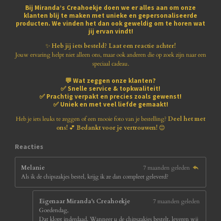
e
e
e
e
e
g
n
Bij
Miranda’s Creahoekje
doen we er alles aan om onze
:
klanten blij te maken met
unieke en gepersonaliseerde
r
r
r
r
r
3
producten
. We vinden het dan ook geweldig om te horen wat
.
jij ervan vindt!
r
r
r
r
8
1
✨
Heb jij iets besteld? Laat een reactie achter!
e
e
e
e
8
Jouw ervaring helpt niet alleen ons, maar ook anderen die op zoek zijn naar een
1
speciaal cadeau.
n
n
n
n
8
💬
Wat zeggen onze klanten?
1
✅
Snelle service & topkwaliteit!
8
✅
Prachtig verpakt en precies zoals gewenst!
1
✅
Uniek en met veel liefde gemaakt!
8
1
Heb je iets leuks te zeggen of een mooie foto van je bestelling?
Deel het met
8
ons!
💕
Bedankt voor je vertrouwen!
😊
1
8
Reacties
s
t
Melanie
7 maanden geleden
e
Als ik de chipszakjes bestel, krijg ik ze dan compleet geleverd?
r
r
e
Eigenaar Miranda's Creahoekje
7 maanden geleden
n
Goedendag,
Dat klopt inderdaad. Wanneer u de chipszakjes bestelt, leveren wij