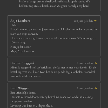
Hallo, u krijgt precies dezelfde knuffel zoals op de foto's. We
hebben nog enkele beschikbaar. Ze gaan namelijk erg hard
Anja Lambers
een jaar geleden
Hallo,
Ik zoek iemand die voor mij een tekst van plakfolie kan maken voor op het
raam van mijn caravan.
Het gaat om een regel van ongeveer 20 tekens van zo'n 6/7 cm hoog en
100 cm lang.
Kun jij dat doen?
Mvg, Anja Lambers
Dianne Steggink
2 jaar geleden
Miranda reageerd snel op berichten, denkt met je mee voor ideeën. En de
bestelling was snel klaar. Kon het de volgende dag al ophalen. Voordeel
van in dezelfde stad wonen.
Fam. Wigger
2 jaar geleden
Een vriendelijk dame.
Had iets verkeerd doorgeven bij bestelling maar kon ondanks alles nog
aangepast worden.
Levering was binnen 3 dagen thuis.