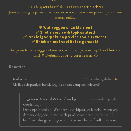
r
r
r
r
8
1
✨
Heb jij iets besteld? Laat een reactie achter!
e
e
e
e
8
Jouw ervaring helpt niet alleen ons, maar ook anderen die op zoek zijn naar een
1
speciaal cadeau.
n
n
n
n
8
💬
Wat zeggen onze klanten?
1
✅
Snelle service & topkwaliteit!
8
✅
Prachtig verpakt en precies zoals gewenst!
1
✅
Uniek en met veel liefde gemaakt!
8
1
Heb je iets leuks te zeggen of een mooie foto van je bestelling?
Deel het met
8
ons!
💕
Bedankt voor je vertrouwen!
😊
1
8
Reacties
s
t
Melanie
7 maanden geleden
e
Als ik de chipszakjes bestel, krijg ik ze dan compleet geleverd?
r
r
e
Eigenaar Miranda's Creahoekje
7 maanden geleden
n
Goedendag,
Dat klopt inderdaad. Wanneer u de chipszakjes bestelt, leveren wij
deze volledig gevuld met de chips of popcorn van uw keuze. U
hoeft zich dus geen zorgen te maken over het zelf vullen hiervan.