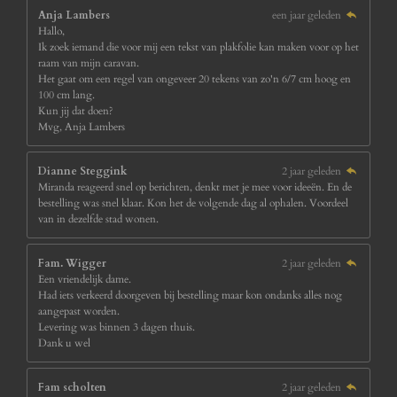
Anja Lambers
een jaar geleden
Hallo,
Ik zoek iemand die voor mij een tekst van plakfolie kan maken voor op het
raam van mijn caravan.
Het gaat om een regel van ongeveer 20 tekens van zo'n 6/7 cm hoog en
100 cm lang.
Kun jij dat doen?
Mvg, Anja Lambers
Dianne Steggink
2 jaar geleden
Miranda reageerd snel op berichten, denkt met je mee voor ideeën. En de
bestelling was snel klaar. Kon het de volgende dag al ophalen. Voordeel
van in dezelfde stad wonen.
Fam. Wigger
2 jaar geleden
Een vriendelijk dame.
Had iets verkeerd doorgeven bij bestelling maar kon ondanks alles nog
aangepast worden.
Levering was binnen 3 dagen thuis.
Dank u wel
Fam scholten
2 jaar geleden