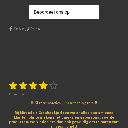
Delen
Delen
1
2
3
4
5
S
R
t
a
s
s
s
s
s
e
t
11 stemmen
m
i
t
t
t
t
t
m
💬 Klantenreacties – Jouw mening telt! 💖
n
e
e
e
e
e
e
g
n
Bij
Miranda’s Creahoekje
doen we er alles aan om onze
:
klanten blij te maken met
unieke en gepersonaliseerde
r
r
r
r
r
3
producten
. We vinden het dan ook geweldig om te horen wat
.
jij ervan vindt!