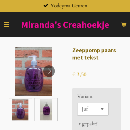
Yodeyma Geuren
Ga
direct
naar
Miranda's
Creahoekje
de
hoofdinhoud
Zeeppomp paars
met tekst
€ 3,50
Variant
Ingepakt?