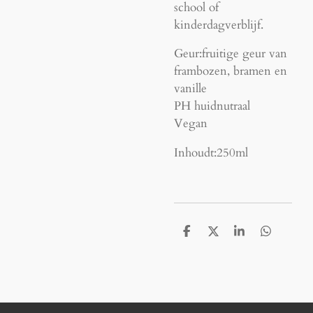
school of
kinderdagverblijf.
Geur:
fruitige geur van
frambozen, bramen en
vanille
PH huidnutraal
Vegan
Inhoudt:250ml
D
D
S
D
e
e
h
e
l
e
a
l
e
l
r
e
n
e
n