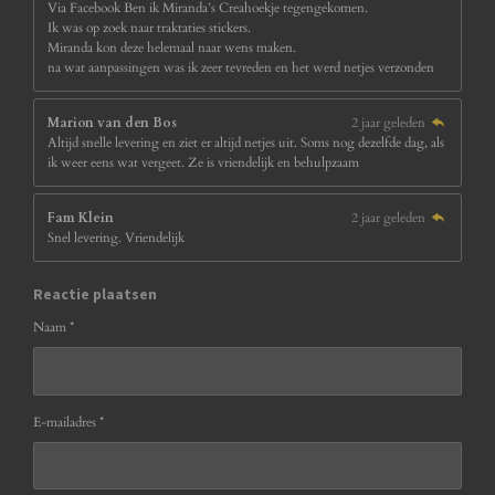
Via Facebook Ben ik Miranda’s Creahoekje tegengekomen.
Ik was op zoek naar traktaties stickers.
Miranda kon deze helemaal naar wens maken.
na wat aanpassingen was ik zeer tevreden en het werd netjes verzonden
Marion van den Bos
2 jaar geleden
Altijd snelle levering en ziet er altijd netjes uit. Soms nog dezelfde dag, als
ik weer eens wat vergeet. Ze is vriendelijk en behulpzaam
Fam Klein
2 jaar geleden
Snel levering. Vriendelijk
Reactie plaatsen
Naam *
E-mailadres *