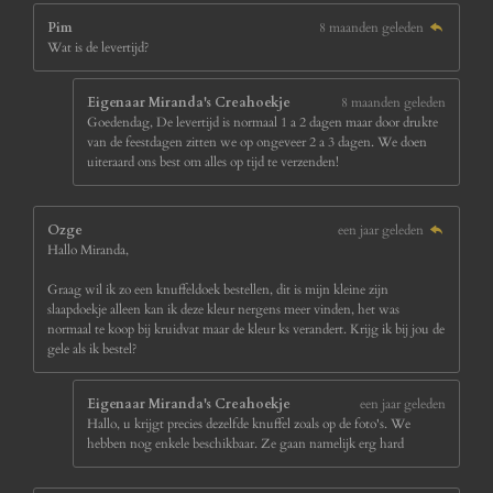
Pim
8 maanden geleden
Wat is de levertijd?
Eigenaar Miranda's Creahoekje
8 maanden geleden
Goedendag, De levertijd is normaal 1 a 2 dagen maar door drukte
van de feestdagen zitten we op ongeveer 2 a 3 dagen. We doen
uiteraard ons best om alles op tijd te verzenden!
Ozge
een jaar geleden
Hallo Miranda,
Graag wil ik zo een knuffeldoek bestellen, dit is mijn kleine zijn
slaapdoekje alleen kan ik deze kleur nergens meer vinden, het was
normaal te koop bij kruidvat maar de kleur ks verandert. Krijg ik bij jou de
gele als ik bestel?
Eigenaar Miranda's Creahoekje
een jaar geleden
Hallo, u krijgt precies dezelfde knuffel zoals op de foto's. We
hebben nog enkele beschikbaar. Ze gaan namelijk erg hard