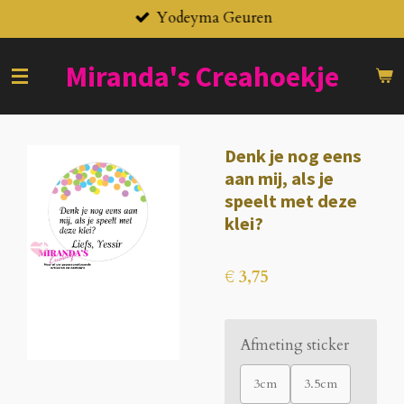
Yodeyma Geuren
Ga
direct
naar
Miranda's
Creahoekje
de
hoofdinhoud
Denk je nog eens
aan mij, als je
speelt met deze
klei?
€ 3,75
Afmeting sticker
3cm
3.5cm