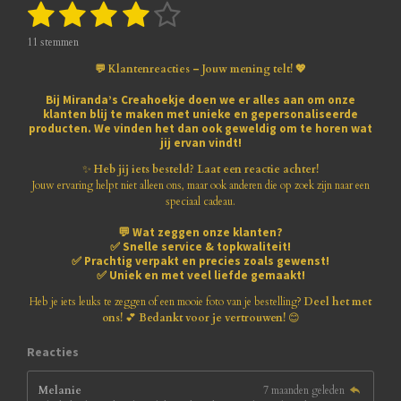
1
2
3
4
5
S
R
t
a
s
s
s
s
s
e
t
11 stemmen
m
i
t
t
t
t
t
m
💬 Klantenreacties – Jouw mening telt! 💖
n
e
e
e
e
e
e
g
n
Bij
Miranda’s Creahoekje
doen we er alles aan om onze
:
klanten blij te maken met
unieke en gepersonaliseerde
r
r
r
r
r
3
producten
. We vinden het dan ook geweldig om te horen wat
.
jij ervan vindt!
r
r
r
r
8
1
✨
Heb jij iets besteld? Laat een reactie achter!
e
e
e
e
8
Jouw ervaring helpt niet alleen ons, maar ook anderen die op zoek zijn naar een
1
speciaal cadeau.
n
n
n
n
8
💬
Wat zeggen onze klanten?
1
✅
Snelle service & topkwaliteit!
8
✅
Prachtig verpakt en precies zoals gewenst!
1
✅
Uniek en met veel liefde gemaakt!
8
1
Heb je iets leuks te zeggen of een mooie foto van je bestelling?
Deel het met
8
ons!
💕
Bedankt voor je vertrouwen!
😊
1
8
Reacties
s
t
Melanie
7 maanden geleden
e