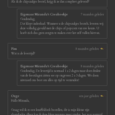
Als ik de chipszakjes bestel, krijg ik ze dan compleet geleverd?
r
r
e
Eigenaar Miranda's Creahoekje
7 maanden geleden
n
Goedendag,
Dat klopt inderdaad. Wanneer u de chipszakjes bestelt, leveren wij
deze volledig gevuld met de chips of popcorn van uw keuze. U
hoeft zich dus geen zorgen te maken over het zelf vullen hiervan.
Pim
8 maanden geleden
Wat is de levertijd?
Eigenaar Miranda's Creahoekje
8 maanden geleden
Goedendag, De levertijd is normaal 1 a 2 dagen maar door drukte
van de feestdagen zitten we op ongeveer 2 a 3 dagen. We doen
uiteraard ons best om alles op tijd te verzenden!
Ozge
een jaar geleden
Hallo Miranda,
Graag wil ik zo een knuffeldoek bestellen, dit is mijn kleine zijn
slaapdoekje alleen kan ik deze kleur nergens meer vinden, het was normaal