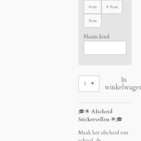
4cm
4.5cm
5cm
Naam kind
In
winkelwage
🎓🌟
Afscheid
Stickervellen
🌟🎓
Maak het afscheid van
school, de