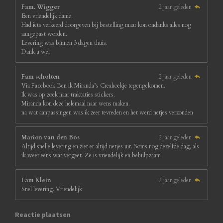
Fam. Wigger
2 jaar geleden
Een vriendelijk dame.
Had iets verkeerd doorgeven bij bestelling maar kon ondanks alles nog
aangepast worden.
Levering was binnen 3 dagen thuis.
Dank u wel
Fam scholten
2 jaar geleden
Via Facebook Ben ik Miranda’s Creahoekje tegengekomen.
Ik was op zoek naar traktaties stickers.
Miranda kon deze helemaal naar wens maken.
na wat aanpassingen was ik zeer tevreden en het werd netjes verzonden
Marion van den Bos
2 jaar geleden
Altijd snelle levering en ziet er altijd netjes uit. Soms nog dezelfde dag, als
ik weer eens wat vergeet. Ze is vriendelijk en behulpzaam
Fam Klein
2 jaar geleden
Snel levering. Vriendelijk
Reactie plaatsen