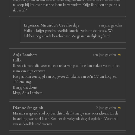
te koop bij kruidvat maar de kleur ks verandert. Krijg ik bij jou de gele als
ik bestel?
Eigenaar Miranda's Creahoekje
een jaar geleden
Hallo, u krijgt precies dezelfde knuffel zoals op de foto's. We
hebben nog enkele beschikbaar. Ze gaan namelijk erg hard
Anja Lambers
een jaar geleden
Hallo,
Ik zoek iemand die voor mij een tekst van plakfolie kan maken voor op het
raam van mijn caravan.
Het gaat om een regel van ongeveer 20 tekens van zo'n 6/7 cm hoog en
100 cm lang.
Kun jij dat doen?
Mvg, Anja Lambers
Dianne Steggink
2 jaar geleden
Miranda reageerd snel op berichten, denkt met je mee voor ideeën. En de
bestelling was snel klaar. Kon het de volgende dag al ophalen. Voordeel
van in dezelfde stad wonen.