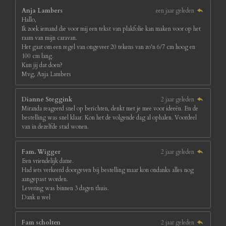
Anja Lambers
een jaar geleden
Hallo,
Ik zoek iemand die voor mij een tekst van plakfolie kan maken voor op het
raam van mijn caravan.
Het gaat om een regel van ongeveer 20 tekens van zo'n 6/7 cm hoog en
100 cm lang.
Kun jij dat doen?
Mvg, Anja Lambers
Dianne Steggink
2 jaar geleden
Miranda reageerd snel op berichten, denkt met je mee voor ideeën. En de
bestelling was snel klaar. Kon het de volgende dag al ophalen. Voordeel
van in dezelfde stad wonen.
Fam. Wigger
2 jaar geleden
Een vriendelijk dame.
Had iets verkeerd doorgeven bij bestelling maar kon ondanks alles nog
aangepast worden.
Levering was binnen 3 dagen thuis.
Dank u wel
Fam scholten
2 jaar geleden