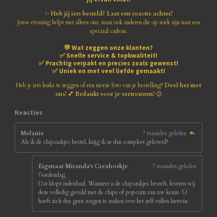
r
r
r
r
8
1
✨
Heb jij iets besteld? Laat een reactie achter!
e
e
e
e
8
Jouw ervaring helpt niet alleen ons, maar ook anderen die op zoek zijn naar een
1
speciaal cadeau.
n
n
n
n
8
💬
Wat zeggen onze klanten?
1
✅
Snelle service & topkwaliteit!
8
✅
Prachtig verpakt en precies zoals gewenst!
1
✅
Uniek en met veel liefde gemaakt!
8
1
Heb je iets leuks te zeggen of een mooie foto van je bestelling?
Deel het met
8
ons!
💕
Bedankt voor je vertrouwen!
😊
1
8
Reacties
s
t
Melanie
7 maanden geleden
e
Als ik de chipszakjes bestel, krijg ik ze dan compleet geleverd?
r
r
e
Eigenaar Miranda's Creahoekje
7 maanden geleden
n
Goedendag,
Dat klopt inderdaad. Wanneer u de chipszakjes bestelt, leveren wij
deze volledig gevuld met de chips of popcorn van uw keuze. U
hoeft zich dus geen zorgen te maken over het zelf vullen hiervan.