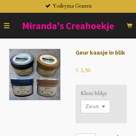
Yodeyma Geuren
Ga
direct
naar
Miranda's
Creahoekje
de
hoofdinhoud
Geur kaasje in blik
€ 3,50
Kleur blikje