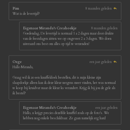
Pim
8 maanden geleden
Wat is de levertijd?
Eigenaar Miranda's Creahoekje
8 maanden geleden
Goedendag, De levertijd is normaal 1 a 2 dagen maar door drukte
van de feestdagen zitten we op ongeveer 2 a 3 dagen. We doen
uiteraard ons best om alles op tijd te verzenden!
Ozge
een jaar geleden
Hallo Miranda,
Graag wil ik zo een knuffeldoek bestellen, dit is mijn kleine zijn
slaapdoekje alleen kan ik deze kleur nergens meer vinden, het was normaal
te koop bij kruidvat maar de kleur ks verandert. Krijg ik bij jou de gele als
ik bestel?
Eigenaar Miranda's Creahoekje
een jaar geleden
Hallo, u krijgt precies dezelfde knuffel zoals op de foto's. We
hebben nog enkele beschikbaar. Ze gaan namelijk erg hard