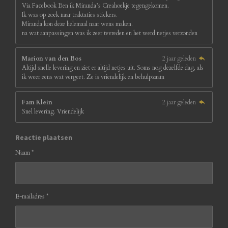
Via Facebook Ben ik Miranda’s Creahoekje tegengekomen.
Ik was op zoek naar traktaties stickers.
Miranda kon deze helemaal naar wens maken.
na wat aanpassingen was ik zeer tevreden en het werd netjes verzonden
Marion van den Bos
2 jaar geleden
Altijd snelle levering en ziet er altijd netjes uit. Soms nog dezelfde dag, als
ik weer eens wat vergeet. Ze is vriendelijk en behulpzaam
Fam Klein
2 jaar geleden
Snel levering. Vriendelijk
Reactie plaatsen
Naam *
E-mailadres *