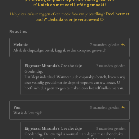
1
✅
Uniek en met veel liefde gemaakt!
8
1
Heb je iets leuks te zeggen of een mooie foto van je bestelling?
Deel het met
8
ons!
💕
Bedankt voor je vertrouwen!
😊
1
8
Reacties
s
t
Melanie
7 maanden geleden
e
Als ik de chipszakjes bestel, krijg ik ze dan compleet geleverd?
r
r
e
Eigenaar Miranda's Creahoekje
7 maanden geleden
n
Goedendag,
Dat klopt inderdaad. Wanneer u de chipszakjes bestelt, leveren wij
deze volledig gevuld met de chips of popcorn van uw keuze. U
hoeft zich dus geen zorgen te maken over het zelf vullen hiervan.
Pim
8 maanden geleden
Wat is de levertijd?
Eigenaar Miranda's Creahoekje
8 maanden geleden
Goedendag, De levertijd is normaal 1 a 2 dagen maar door drukte