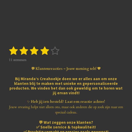
e
r
r
e
n
1
2
3
4
5
S
R
t
a
s
s
s
s
s
e
t
11 stemmen
m
i
t
t
t
t
t
m
💬 Klantenreacties – Jouw mening telt! 💖
n
e
e
e
e
e
e
g
n
Bij
Miranda’s Creahoekje
doen we er alles aan om onze
:
klanten blij te maken met
unieke en gepersonaliseerde
r
r
r
r
r
3
producten
. We vinden het dan ook geweldig om te horen wat
.
jij ervan vindt!
r
r
r
r
8
1
✨
Heb jij iets besteld? Laat een reactie achter!
e
e
e
e
8
Jouw ervaring helpt niet alleen ons, maar ook anderen die op zoek zijn naar een
1
speciaal cadeau.
n
n
n
n
8
💬
Wat zeggen onze klanten?
1
✅
Snelle service & topkwaliteit!
8
✅
Prachtig verpakt en precies zoals gewenst!