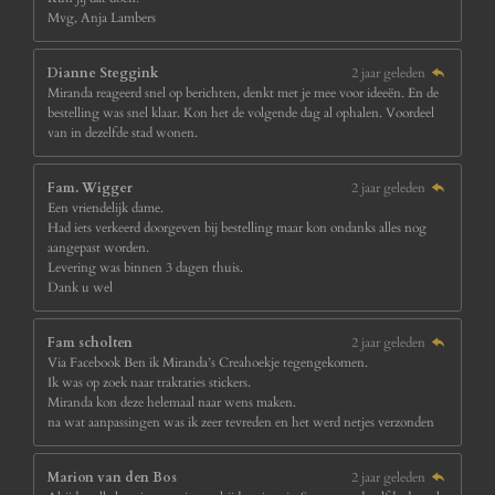
Mvg, Anja Lambers
Dianne Steggink
2 jaar geleden
Miranda reageerd snel op berichten, denkt met je mee voor ideeën. En de
bestelling was snel klaar. Kon het de volgende dag al ophalen. Voordeel
van in dezelfde stad wonen.
Fam. Wigger
2 jaar geleden
Een vriendelijk dame.
Had iets verkeerd doorgeven bij bestelling maar kon ondanks alles nog
aangepast worden.
Levering was binnen 3 dagen thuis.
Dank u wel
Fam scholten
2 jaar geleden
Via Facebook Ben ik Miranda’s Creahoekje tegengekomen.
Ik was op zoek naar traktaties stickers.
Miranda kon deze helemaal naar wens maken.
na wat aanpassingen was ik zeer tevreden en het werd netjes verzonden
Marion van den Bos
2 jaar geleden