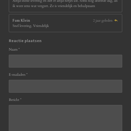
Altijd snelle levering en ziet er altijd netjes uit. Soms nog dezelfde dag, als
ik weer eens wat vergeet. Ze is vriendelijk en behulpzaam
Fam Klein
2 jaar geleden
Snel levering. Vriendelijk
Reactie plaatsen
Naam *
E-mailadres *
Bericht *