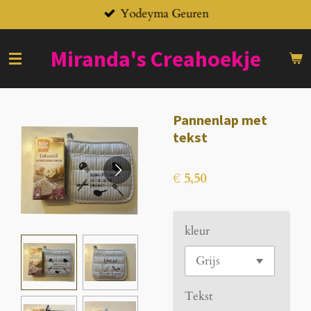
Yodeyma Geuren
Ga
direct
naar
Miranda's
Creahoekje
de
hoofdinhoud
Pannenlap met
tekst
€ 5,50
kleur
Tekst