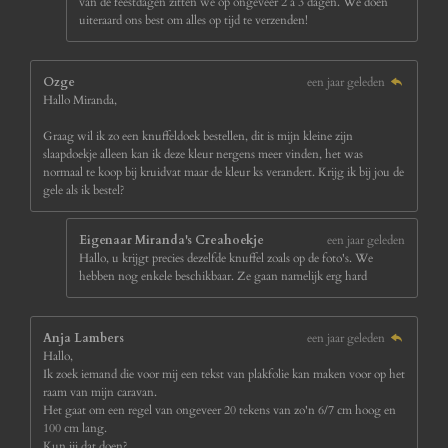
van de feestdagen zitten we op ongeveer 2 a 3 dagen. We doen
uiteraard ons best om alles op tijd te verzenden!
Ozge
een jaar geleden
Hallo Miranda,
Graag wil ik zo een knuffeldoek bestellen, dit is mijn kleine zijn
slaapdoekje alleen kan ik deze kleur nergens meer vinden, het was
normaal te koop bij kruidvat maar de kleur ks verandert. Krijg ik bij jou de
gele als ik bestel?
Eigenaar Miranda's Creahoekje
een jaar geleden
Hallo, u krijgt precies dezelfde knuffel zoals op de foto's. We
hebben nog enkele beschikbaar. Ze gaan namelijk erg hard
Anja Lambers
een jaar geleden
Hallo,
Ik zoek iemand die voor mij een tekst van plakfolie kan maken voor op het
raam van mijn caravan.
Het gaat om een regel van ongeveer 20 tekens van zo'n 6/7 cm hoog en
100 cm lang.
Kun jij dat doen?