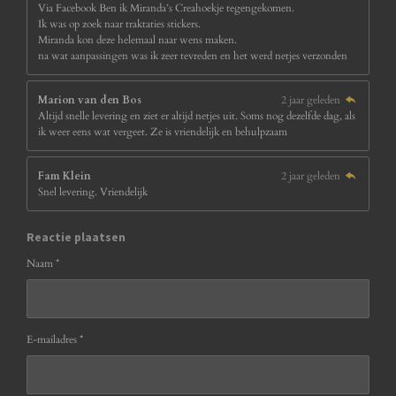
Via Facebook Ben ik Miranda’s Creahoekje tegengekomen.
Ik was op zoek naar traktaties stickers.
Miranda kon deze helemaal naar wens maken.
na wat aanpassingen was ik zeer tevreden en het werd netjes verzonden
Marion van den Bos
2 jaar geleden
Altijd snelle levering en ziet er altijd netjes uit. Soms nog dezelfde dag, als
ik weer eens wat vergeet. Ze is vriendelijk en behulpzaam
Fam Klein
2 jaar geleden
Snel levering. Vriendelijk
Reactie plaatsen
Naam *
E-mailadres *