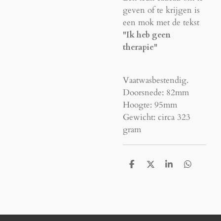
geven of te krijgen is
een mok met de tekst
"Ik heb geen
therapie"
Vaatwasbestendig.
Doorsnede: 82mm
Hoogte: 95mm
Gewicht: circa 323
gram
D
D
S
D
e
e
h
e
l
e
a
l
e
l
r
e
n
e
n