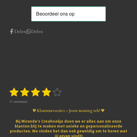
Delen
Delen
1
2
3
4
5
S
R
t
a
s
s
s
s
s
e
t
11 stemmen
m
i
t
t
t
t
t
m
💬 Klantenreacties – Jouw mening telt! 💖
n
e
e
e
e
e
e
g
n
Bij
Miranda’s Creahoekje
doen we er alles aan om onze
:
klanten blij te maken met
unieke en gepersonaliseerde
r
r
r
r
r
3
producten
. We vinden het dan ook geweldig om te horen wat
.
jij ervan vindt!