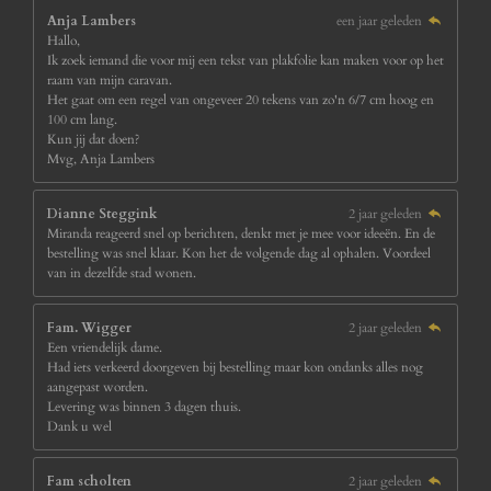
Anja Lambers
een jaar geleden
Hallo,
Ik zoek iemand die voor mij een tekst van plakfolie kan maken voor op het
raam van mijn caravan.
Het gaat om een regel van ongeveer 20 tekens van zo'n 6/7 cm hoog en
100 cm lang.
Kun jij dat doen?
Mvg, Anja Lambers
Dianne Steggink
2 jaar geleden
Miranda reageerd snel op berichten, denkt met je mee voor ideeën. En de
bestelling was snel klaar. Kon het de volgende dag al ophalen. Voordeel
van in dezelfde stad wonen.
Fam. Wigger
2 jaar geleden
Een vriendelijk dame.
Had iets verkeerd doorgeven bij bestelling maar kon ondanks alles nog
aangepast worden.
Levering was binnen 3 dagen thuis.
Dank u wel
Fam scholten
2 jaar geleden