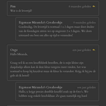
Pim
8 maanden geleden
Wat is de levertijd?
Eigenaar Miranda's Creahoekje
8 maanden geleden
Goedendag, De levertijd is normaal 1 a 2 dagen maar door drukte
van de feestdagen zitten we op ongeveer 2 a 3 dagen. We doen
uiteraard ons best om alles op tijd te verzenden!
Ozge
een jaar geleden
Hallo Miranda,
Graag wil ik zo een knuffeldoek bestellen, dit is mijn kleine zijn
slaapdoekje alleen kan ik deze kleur nergens meer vinden, het was
normaal te koop bij kruidvat maar de kleur ks verandert. Krijg ik bij jou de
gele als ik bestel?
Eigenaar Miranda's Creahoekje
een jaar geleden
Hallo, u krijgt precies dezelfde knuffel zoals op de foto's. We
hebben nog enkele beschikbaar. Ze gaan namelijk erg hard