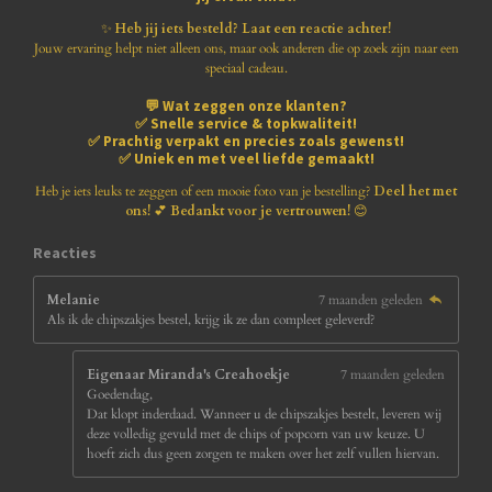
r
r
r
r
8
1
✨
Heb jij iets besteld? Laat een reactie achter!
e
e
e
e
8
Jouw ervaring helpt niet alleen ons, maar ook anderen die op zoek zijn naar een
1
speciaal cadeau.
n
n
n
n
8
💬
Wat zeggen onze klanten?
1
✅
Snelle service & topkwaliteit!
8
✅
Prachtig verpakt en precies zoals gewenst!
1
✅
Uniek en met veel liefde gemaakt!
8
1
Heb je iets leuks te zeggen of een mooie foto van je bestelling?
Deel het met
8
ons!
💕
Bedankt voor je vertrouwen!
😊
1
8
Reacties
s
t
Melanie
7 maanden geleden
e
Als ik de chipszakjes bestel, krijg ik ze dan compleet geleverd?
r
r
e
Eigenaar Miranda's Creahoekje
7 maanden geleden
n
Goedendag,
Dat klopt inderdaad. Wanneer u de chipszakjes bestelt, leveren wij
deze volledig gevuld met de chips of popcorn van uw keuze. U
hoeft zich dus geen zorgen te maken over het zelf vullen hiervan.