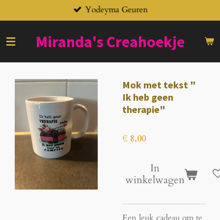
Yodeyma Geuren
Ga
direct
naar
Miranda's
Creahoekje
de
hoofdinhoud
Mok met tekst "
Ik heb geen
therapie"
€ 8,00
In
winkelwagen
Een leuk cadeau om te