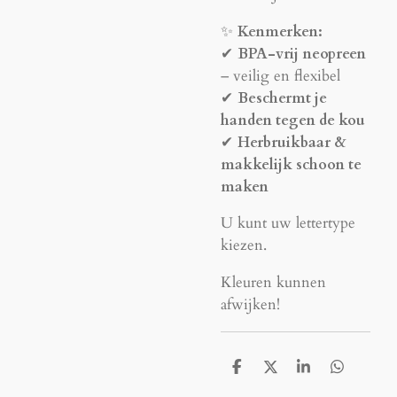
✨
Kenmerken:
✔
BPA-vrij neopreen
– veilig en flexibel
✔
Beschermt je
handen tegen de kou
✔
Herbruikbaar &
makkelijk schoon te
maken
U kunt uw lettertype
kiezen.
Kleuren kunnen
afwijken!
D
D
S
D
e
e
h
e