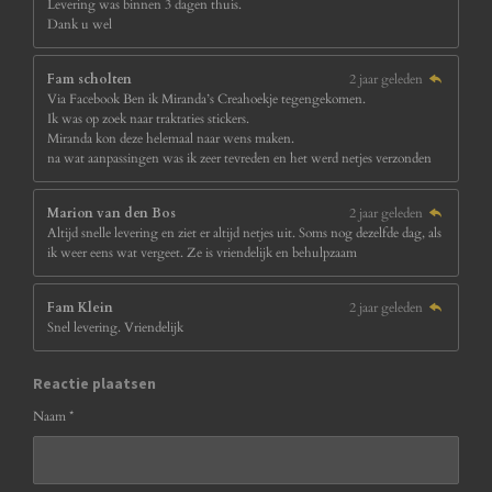
Levering was binnen 3 dagen thuis.
Dank u wel
Fam scholten
2 jaar geleden
Via Facebook Ben ik Miranda’s Creahoekje tegengekomen.
Ik was op zoek naar traktaties stickers.
Miranda kon deze helemaal naar wens maken.
na wat aanpassingen was ik zeer tevreden en het werd netjes verzonden
Marion van den Bos
2 jaar geleden
Altijd snelle levering en ziet er altijd netjes uit. Soms nog dezelfde dag, als
ik weer eens wat vergeet. Ze is vriendelijk en behulpzaam
Fam Klein
2 jaar geleden
Snel levering. Vriendelijk
Reactie plaatsen
Naam *