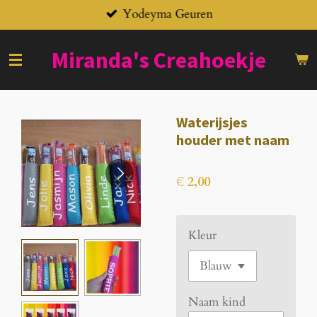
Yodeyma Geuren
Ga
direct
naar
Miranda's
Creahoekje
de
hoofdinhoud
Waterijsjes
houder met naam
€ 2,00
Kleur
Naam kind