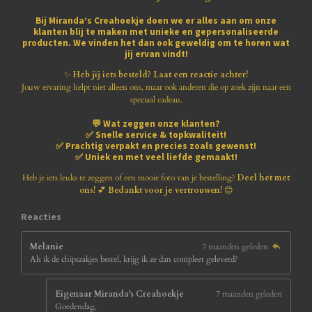
e
e
e
e
e
e
g
n
Bij
Miranda’s Creahoekje
doen we er alles aan om onze
:
klanten blij te maken met
unieke en gepersonaliseerde
r
r
r
r
r
3
producten
. We vinden het dan ook geweldig om te horen wat
.
jij ervan vindt!
r
r
r
r
8
1
✨
Heb jij iets besteld? Laat een reactie achter!
e
e
e
e
8
Jouw ervaring helpt niet alleen ons, maar ook anderen die op zoek zijn naar een
1
speciaal cadeau.
n
n
n
n
8
💬
Wat zeggen onze klanten?
1
✅
Snelle service & topkwaliteit!
8
✅
Prachtig verpakt en precies zoals gewenst!
1
✅
Uniek en met veel liefde gemaakt!
8
1
Heb je iets leuks te zeggen of een mooie foto van je bestelling?
Deel het met
8
ons!
💕
Bedankt voor je vertrouwen!
😊
1
8
Reacties
s
t
Melanie
7 maanden geleden
e
Als ik de chipszakjes bestel, krijg ik ze dan compleet geleverd?
r
r
e
Eigenaar Miranda's Creahoekje
7 maanden geleden
n
Goedendag,