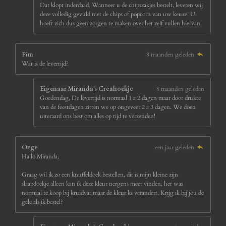
Dat klopt inderdaad. Wanneer u de chipszakjes bestelt, leveren wij
deze volledig gevuld met de chips of popcorn van uw keuze. U
hoeft zich dus geen zorgen te maken over het zelf vullen hiervan.
Pim
8 maanden geleden
Wat is de levertijd?
Eigenaar Miranda's Creahoekje
8 maanden geleden
Goedendag, De levertijd is normaal 1 a 2 dagen maar door drukte
van de feestdagen zitten we op ongeveer 2 a 3 dagen. We doen
uiteraard ons best om alles op tijd te verzenden!
Ozge
een jaar geleden
Hallo Miranda,
Graag wil ik zo een knuffeldoek bestellen, dit is mijn kleine zijn
slaapdoekje alleen kan ik deze kleur nergens meer vinden, het was
normaal te koop bij kruidvat maar de kleur ks verandert. Krijg ik bij jou de
gele als ik bestel?