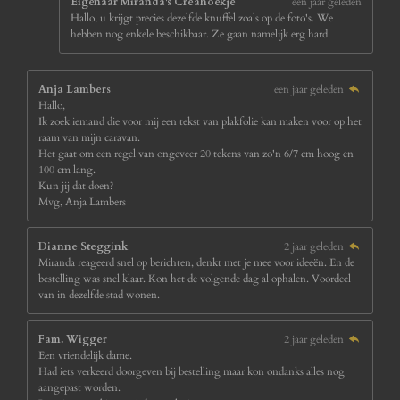
Eigenaar Miranda's Creahoekje
een jaar geleden
Hallo, u krijgt precies dezelfde knuffel zoals op de foto's. We
hebben nog enkele beschikbaar. Ze gaan namelijk erg hard
Anja Lambers
een jaar geleden
Hallo,
Ik zoek iemand die voor mij een tekst van plakfolie kan maken voor op het
raam van mijn caravan.
Het gaat om een regel van ongeveer 20 tekens van zo'n 6/7 cm hoog en
100 cm lang.
Kun jij dat doen?
Mvg, Anja Lambers
Dianne Steggink
2 jaar geleden
Miranda reageerd snel op berichten, denkt met je mee voor ideeën. En de
bestelling was snel klaar. Kon het de volgende dag al ophalen. Voordeel
van in dezelfde stad wonen.
Fam. Wigger
2 jaar geleden
Een vriendelijk dame.
Had iets verkeerd doorgeven bij bestelling maar kon ondanks alles nog
aangepast worden.