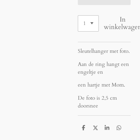
In
winkelwage
Sleutelhanger met foto.
Aan de ring hangt een
engeltje en
een hartje met Mom.
De
foto is 2,5 cm
doorsnee
D
D
S
D
e
e
h
e