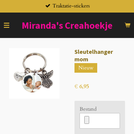
Traktatie-stickers
Ga
direct
naar
Miranda's
Creahoekje
de
hoofdinhoud
Sleutelhanger
mom
Nieuw
€ 6,95
Bestand