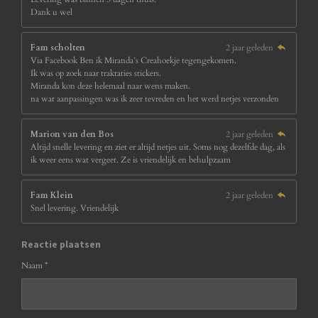
Dank u wel
Fam scholten
2 jaar geleden
Via Facebook Ben ik Miranda’s Creahoekje tegengekomen.
Ik was op zoek naar traktaties stickers.
Miranda kon deze helemaal naar wens maken.
na wat aanpassingen was ik zeer tevreden en het werd netjes verzonden
Marion van den Bos
2 jaar geleden
Altijd snelle levering en ziet er altijd netjes uit. Soms nog dezelfde dag, als
ik weer eens wat vergeet. Ze is vriendelijk en behulpzaam
Fam Klein
2 jaar geleden
Snel levering. Vriendelijk
Reactie plaatsen
Naam *