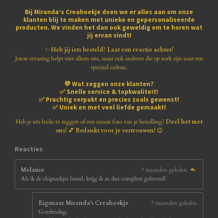
e
e
e
e
e
e
g
n
Bij
Miranda’s Creahoekje
doen we er alles aan om onze
:
klanten blij te maken met
unieke en gepersonaliseerde
r
r
r
r
r
3
producten
. We vinden het dan ook geweldig om te horen wat
.
jij ervan vindt!
r
r
r
r
8
1
✨
Heb jij iets besteld? Laat een reactie achter!
e
e
e
e
8
Jouw ervaring helpt niet alleen ons, maar ook anderen die op zoek zijn naar een
1
speciaal cadeau.
n
n
n
n
8
💬
Wat zeggen onze klanten?
1
✅
Snelle service & topkwaliteit!
8
✅
Prachtig verpakt en precies zoals gewenst!
1
✅
Uniek en met veel liefde gemaakt!
8
1
Heb je iets leuks te zeggen of een mooie foto van je bestelling?
Deel het met
8
ons!
💕
Bedankt voor je vertrouwen!
😊
1
8
Reacties
s
t
Melanie
7 maanden geleden
e
Als ik de chipszakjes bestel, krijg ik ze dan compleet geleverd?
r
r
e
Eigenaar Miranda's Creahoekje
7 maanden geleden
n
Goedendag,