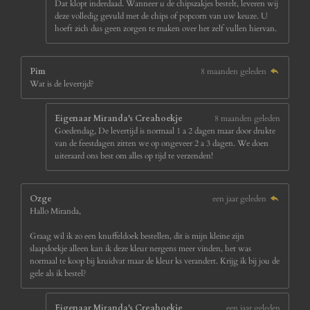
Dat klopt inderdaad. Wanneer u de chipszakjes bestelt, leveren wij
deze volledig gevuld met de chips of popcorn van uw keuze. U
hoeft zich dus geen zorgen te maken over het zelf vullen hiervan.
Pim
8 maanden geleden
Wat is de levertijd?
Eigenaar Miranda's Creahoekje
8 maanden geleden
Goedendag, De levertijd is normaal 1 a 2 dagen maar door drukte
van de feestdagen zitten we op ongeveer 2 a 3 dagen. We doen
uiteraard ons best om alles op tijd te verzenden!
Ozge
een jaar geleden
Hallo Miranda,
Graag wil ik zo een knuffeldoek bestellen, dit is mijn kleine zijn
slaapdoekje alleen kan ik deze kleur nergens meer vinden, het was
normaal te koop bij kruidvat maar de kleur ks verandert. Krijg ik bij jou de
gele als ik bestel?
Eigenaar Miranda's Creahoekje
een jaar geleden