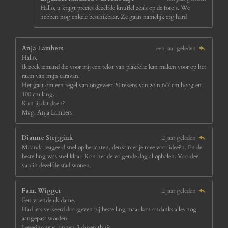
Hallo, u krijgt precies dezelfde knuffel zoals op de foto's. We
hebben nog enkele beschikbaar. Ze gaan namelijk erg hard
Anja Lambers
een jaar geleden
Hallo,
Ik zoek iemand die voor mij een tekst van plakfolie kan maken voor op het
raam van mijn caravan.
Het gaat om een regel van ongeveer 20 tekens van zo'n 6/7 cm hoog en
100 cm lang.
Kun jij dat doen?
Mvg, Anja Lambers
Dianne Steggink
2 jaar geleden
Miranda reageerd snel op berichten, denkt met je mee voor ideeën. En de
bestelling was snel klaar. Kon het de volgende dag al ophalen. Voordeel
van in dezelfde stad wonen.
Fam. Wigger
2 jaar geleden
Een vriendelijk dame.
Had iets verkeerd doorgeven bij bestelling maar kon ondanks alles nog
aangepast worden.
Levering was binnen 3 dagen thuis.