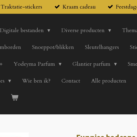
Traktatie-stickers
Kraam cadeau
Feestdag
Digitale bestanden
Diverse producten
Thema
mborden
Snoeppot/blikken
Sleutelhangers
St
+
Yodeyma Parfum
Glantier parfum
Sme
pes
Wie ben ik?
Contact
Alle producten