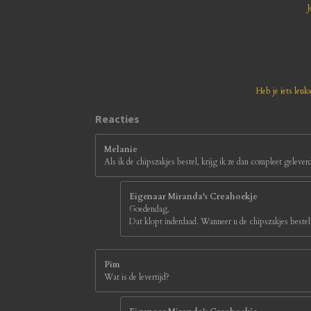
r
r
r
r
8
J
1
e
e
e
e
8
1
n
n
n
n
8
1
8
1
Heb je iets leuk
8
1
Reacties
8
1
Melanie
8
Als ik de chipszakjes bestel, krijg ik ze dan compleet gelever
s
t
e
Eigenaar Miranda's Creahoekje
r
Goedendag,
r
Dat klopt inderdaad. Wanneer u de chipszakjes bestelt
e
n
Pim
Wat is de levertijd?