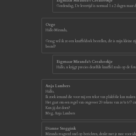
Eigenaar Miranda's Creahoekje
Goedendag, De levertijd is normaal 1 a 2 dagen maar d
Ozge
Hallo Miranda,
Graag wil ik zo een knuffeldoek bestellen, dit is mijn kleine z
bestel?
Eigenaar Miranda's Creahoekje
Hallo, u krijgt precies dezelfde knuffel zoals op de 
Anja Lambers
Hallo,
Ik zoek iemand die voor mij een tekst van plakfolie kan maken
Het gaat om een regel van ongeveer 20 tekens van zo'n 6/7 
Kun jij dat doen?
Mvg, Anja Lambers
Dianne Steggink
Miranda reageerd snel op berichten, denkt met je mee voor id