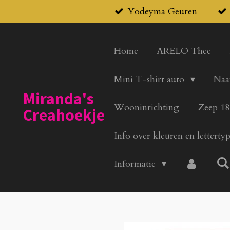
Yodeyma Geuren
Ga
direct
naar
Home
ARELO Thee
de
hoofdinhoud
Mini T-shirt auto
Naa
Miranda's
Wooninrichting
Zeep 18
Creahoekje
Info over kleuren en letterty
Informatie