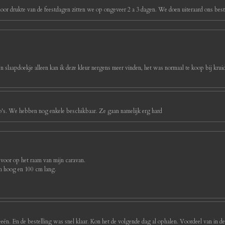
oor drukte van de feestdagen zitten we op ongeveer 2 a 3 dagen. We doen uiteraard ons best 
ijn slaapdoekje alleen kan ik deze kleur nergens meer vinden, het was normaal te koop bij kruidv
foto's. We hebben nog enkele beschikbaar. Ze gaan namelijk erg hard
 voor op het raam van mijn caravan.
cm hoog en 100 cm lang.
eeën. En de bestelling was snel klaar. Kon het de volgende dag al ophalen. Voordeel van in d