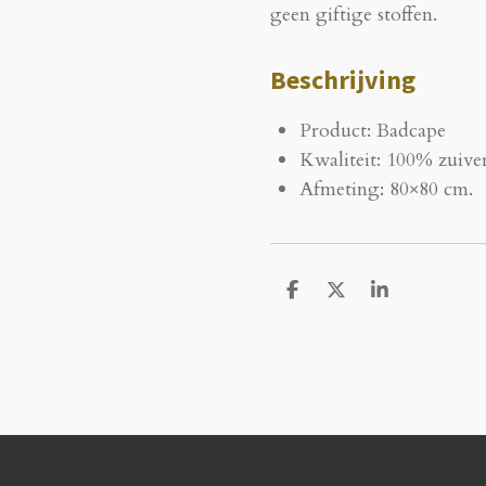
geen giftige stoffen.
Beschrijving
Product: Badcape
Kwaliteit: 100% zuiver
Afmeting: 80×80 cm.
D
D
S
e
e
h
l
e
a
e
l
r
n
e