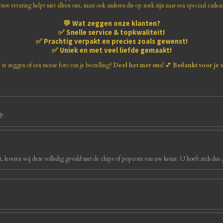
ouw ervaring helpt niet alleen ons, maar ook anderen die op zoek zijn naar een speciaal cadea
💬
Wat zeggen onze klanten?
✅
Snelle service & topkwaliteit!
✅
Prachtig verpakt en precies zoals gewenst!
✅
Uniek en met veel liefde gemaakt!
s te zeggen of een mooie foto van je bestelling?
Deel het met ons!
💕
Bedankt voor je 
d?
, leveren wij deze volledig gevuld met de chips of popcorn van uw keuze. U hoeft zich dus g