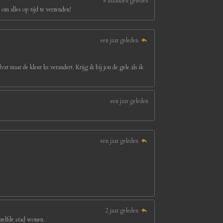
8 maanden geleden
om alles op tijd te verzenden!
een jaar geleden
at maar de kleur ks verandert. Krijg ik bij jou de gele als ik
een jaar geleden
een jaar geleden
2 jaar geleden
ezelfde stad wonen.