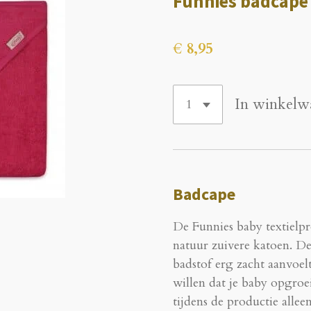
Funnies badcape
€ 8,95
In winkelw
Badcape
De Funnies baby textielp
natuur zuivere katoen. De
badstof erg zacht aanvoel
willen dat je baby opgro
tijdens de productie allee