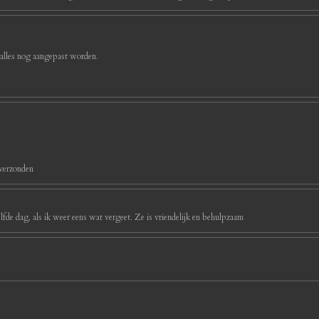
 alles nog aangepast worden.
 verzonden
ezelfde dag, als ik weer eens wat vergeet. Ze is vriendelijk en behulpzaam