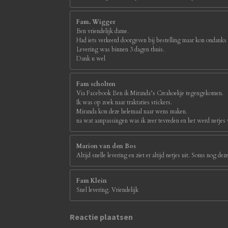
Fam. Wigger
Een vriendelijk dame.
Had iets verkeerd doorgeven bij bestelling maar kon ondanks
Levering was binnen 3 dagen thuis.
Dank u wel
Fam scholten
Via Facebook Ben ik Miranda’s Creahoekje tegengekomen.
Ik was op zoek naar traktaties stickers.
Miranda kon deze helemaal naar wens maken.
na wat aanpassingen was ik zeer tevreden en het werd netjes
Marion van den Bos
Altijd snelle levering en ziet er altijd netjes uit. Soms nog d
Fam Klein
Snel levering. Vriendelijk
Reactie plaatsen