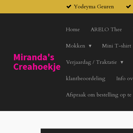
Yodeyma Geuren
Ga
direct
naar
Home
ARELO Thee
de
hoofdinhoud
Mokken
Mini T-shirt
Miranda's
Verjaardag / Traktatie
Creahoekje
klantbeoordeling
Info ov
Afspraak om bestelling op te