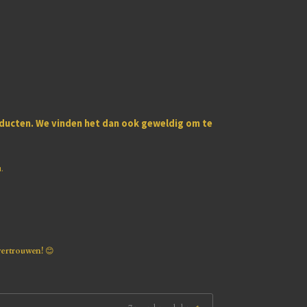
oducten
. We vinden het dan ook geweldig om te
u.
vertrouwen!
😊