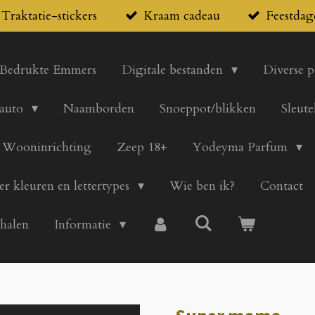
Traktatie-stickers
Kraam cadeau
Feestdag
Bedrukte Emmers
Digitale bestanden
Diverse 
 auto
Naamborden
Snoeppot/blikken
Sleute
Wooninrichting
Zeep 18+
Yodeyma Parfum
er kleuren en lettertypes
Wie ben ik?
Contact
 halen
Informatie