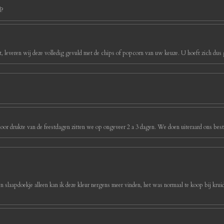
d?
, leveren wij deze volledig gevuld met de chips of popcorn van uw keuze. U hoeft zich dus g
oor drukte van de feestdagen zitten we op ongeveer 2 a 3 dagen. We doen uiteraard ons best 
ijn slaapdoekje alleen kan ik deze kleur nergens meer vinden, het was normaal te koop bij kruidv