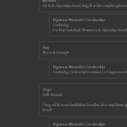
Melanie
8
Als ik de chipszakjes bestel, krijg ik ze dan compleet gelever
s
t
e
Eigenaar Miranda's Creahoekje
r
Goedendag,
r
Dat klopt inderdaad. Wanneer u de chipszakjes bestelt
e
n
Pim
Wat is de levertijd?
Eigenaar Miranda's Creahoekje
Goedendag, De levertijd is normaal 1 a 2 dagen maar d
Ozge
Hallo Miranda,
Graag wil ik zo een knuffeldoek bestellen, dit is mijn kleine z
bestel?
Eigenaar Miranda's Creahoekje