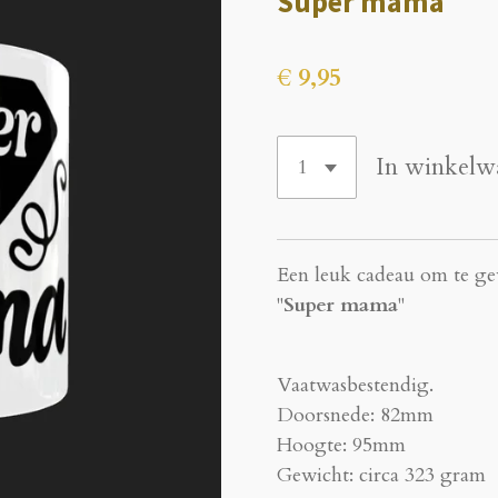
Super mama
€ 9,95
In winkelw
Een leuk cadeau om te gev
"
Super mama
"
Vaatwasbestendig.
Doorsnede: 82mm
Hoogte: 95mm
Gewicht: circa 323 gram