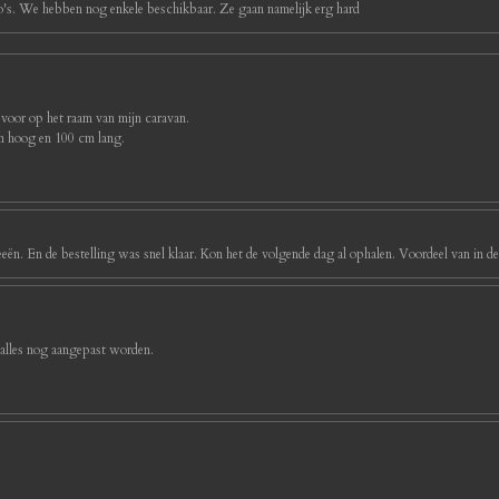
foto's. We hebben nog enkele beschikbaar. Ze gaan namelijk erg hard
 voor op het raam van mijn caravan.
cm hoog en 100 cm lang.
eeën. En de bestelling was snel klaar. Kon het de volgende dag al ophalen. Voordeel van in d
 alles nog aangepast worden.