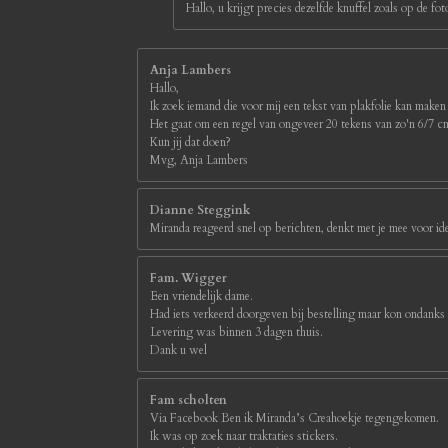
Hallo, u krijgt precies dezelfde knuffel zoals op de 
Anja Lambers
Hallo,
Ik zoek iemand die voor mij een tekst van plakfolie kan maken
Het gaat om een regel van ongeveer 20 tekens van zo'n 6/7 
Kun jij dat doen?
Mvg, Anja Lambers
Dianne Steggink
Miranda reageerd snel op berichten, denkt met je mee voor id
Fam. Wigger
Een vriendelijk dame.
Had iets verkeerd doorgeven bij bestelling maar kon ondanks
Levering was binnen 3 dagen thuis.
Dank u wel
Fam scholten
Via Facebook Ben ik Miranda’s Creahoekje tegengekomen.
Ik was op zoek naar traktaties stickers.