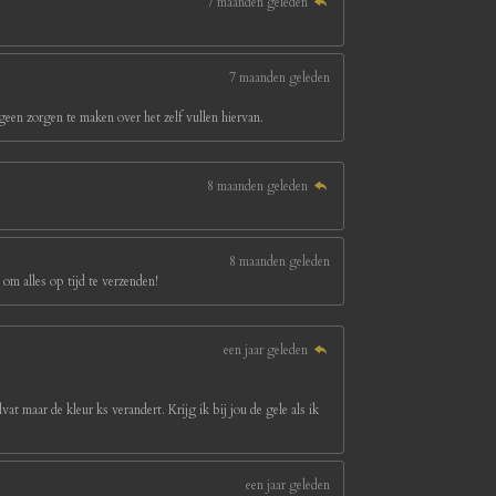
7 maanden geleden
7 maanden geleden
een zorgen te maken over het zelf vullen hiervan.
8 maanden geleden
8 maanden geleden
om alles op tijd te verzenden!
een jaar geleden
at maar de kleur ks verandert. Krijg ik bij jou de gele als ik
een jaar geleden