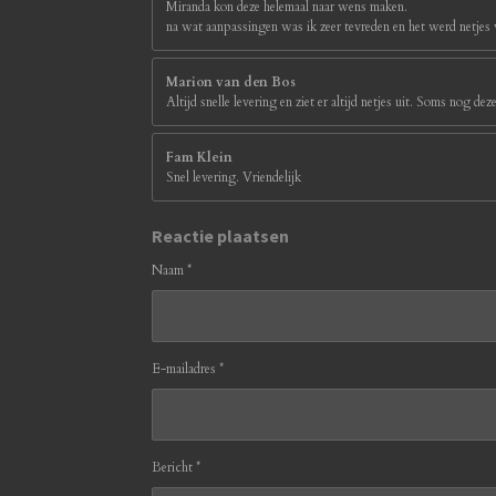
Miranda kon deze helemaal naar wens maken.
na wat aanpassingen was ik zeer tevreden en het werd netjes
Marion van den Bos
Altijd snelle levering en ziet er altijd netjes uit. Soms nog d
Fam Klein
Snel levering. Vriendelijk
Reactie plaatsen
Naam *
E-mailadres *
Bericht *