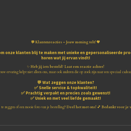
💬 Klantenreacties – Jouw mening telt! 💖
om onze klanten blij te maken met
unieke en gepersonaliseerde pr
horen wat jij ervan vindt!
✨
Heb jij iets besteld? Laat een reactie achter!
ouw ervaring helpt niet alleen ons, maar ook anderen die op zoek zijn naar een speciaal cadea
💬
Wat zeggen onze klanten?
✅
Snelle service & topkwaliteit!
✅
Prachtig verpakt en precies zoals gewenst!
✅
Uniek en met veel liefde gemaakt!
s te zeggen of een mooie foto van je bestelling?
Deel het met ons!
💕
Bedankt voor je 